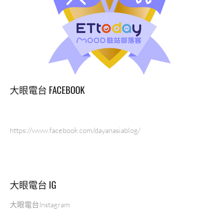
大眼電台 FACEBOOK
https://www.facebook.com/dayanasiablog/
大眼電台 IG
大眼電台Instagram