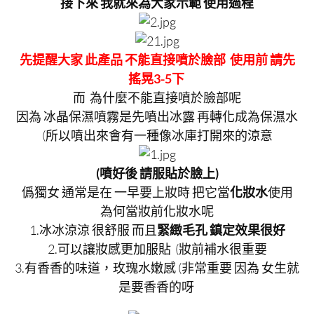
接下來 我就來為大家示範 使用過程
先提醒大家 此產品 不能直接噴於臉部 使用前 請先
搖晃3-5下
而 為什麼不能直接噴於臉部呢
因為
冰晶保濕噴霧是先噴出冰露 再轉化成為保濕水
(所以噴出來會有一種像冰庫打開來的涼意
(噴好後 請服貼於臉上)
僞獨女 通常是在 一早要上妝時 把它當
化妝水
使用
為何當妝前化妝水呢
1.冰冰涼涼 很舒服 而且
緊緻毛孔 鎮定效果很好
2.可以讓妝感更加服貼 (妝前補水很重要
3.有香香的味道，玫瑰水嫩感 (非常重要 因為 女生就
是要香香的呀