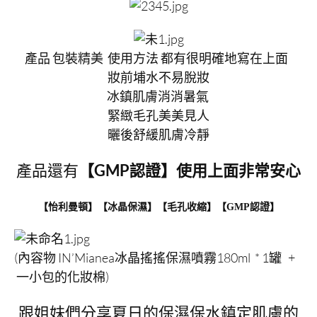
產品 包裝精美 使用方法 都有很明確地寫在上面
妝前埔水不易脫妝
冰鎮肌膚消消暑氣
緊緻毛孔美美見人
曬後舒緩肌膚冷靜
產品還有
【GMP認證】使用上面非常安心
【怡利曼頓】【冰晶保濕】【毛孔收縮】【GMP認證】
(內容物 IN’Mianea冰晶搖搖保濕噴霧180ml * 1罐 +
一小包的化妝棉)
跟姐妹們分享夏日的保濕保水鎮定肌膚的