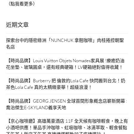
（點我看更多）
近期文章
探索台中的隱密綠洲「NUNCHUK 拿翹咖啡」肉桂捲控朝聖
名店
【時尚品牌】Louis Vuitton Objets Nomades家具展 !療癒奶油
花坐墊、玻璃圓桌，還有經典硬箱！LV硬箱絕對值得收藏！
【時尚品牌】Burberry 把 倫敦的Lola Cafe 快閃搬到台北！奶
茶色Lola Cafe 真的太精緻豪華！超級浪漫！
【時尚品牌】GEORG JENSEN 全球首間形象概念店嶄新開幕 :
喬治傑生E-SKYLAND義享天地
【京心咖啡廳】高雄萬豪酒店 11F 全天候有咖啡輕食，晚上有
小酒吧供應！單品手沖咖啡、虹吸咖啡、冰滴萃取、輕食餐點