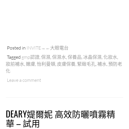
Posted in
INVITE→←大眼電台
Tagged
gmp認證
,
保濕
,
保濕水
,
保養品
,
冰晶保濕
,
化妝水
,
妝前補水
,
嫩膚
,
怡利曼頓
,
皮膚保養
,
緊緻毛孔
,
補水
,
預防老
化
Leave a comment
DEARY媞爾妮 高效防曬噴霧精
華 – 試用