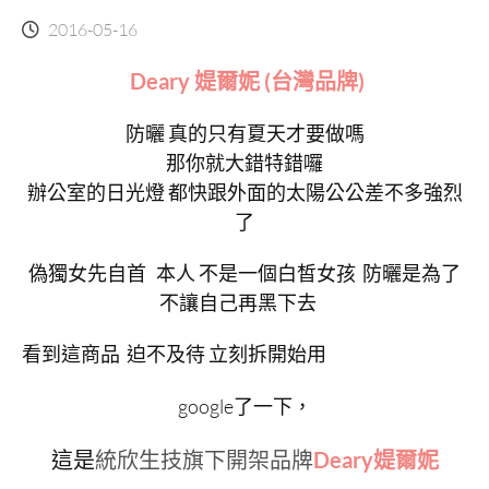
2016-05-16
Deary 媞爾妮 (台灣品牌)
防曬 真的只有夏天才要做嗎
那你就大錯特錯囉
辦公室的日光燈 都快跟外面的太陽公公差不多強烈
了
偽獨女先自首 本人 不是一個白皙女孩 防曬是為了
不讓自己再黑下去
看到這商品 迫不及待 立刻拆開始用
google了一下，
這是
Deary媞爾妮
統欣生技旗下開架品牌