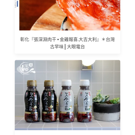
彰化『張深淵肉干 ▪ 金雞報喜.大吉大利』＊台灣
古早味║大眼電台