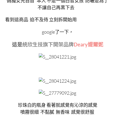
偽獨女先自首 本人 不是一個白皙女孩 防曬是為了
不讓自己再黑下去
看到這商品 迫不及待 立刻拆開始用
google了一下，
這是
Deary媞爾妮
統欣生技旗下開架品牌
珍珠白的瓶身 看著就感覺有沁涼的感覺
噴霧很細 不黏膩 無香味 感覺很舒服