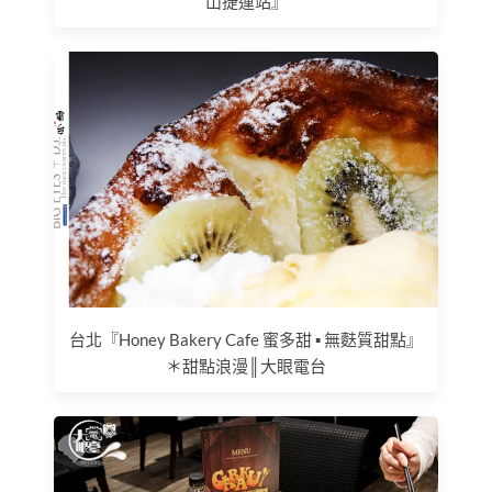
山捷運站』
台北『Honey Bakery Cafe 蜜多甜 ▪ 無麩質甜點』
＊甜點浪漫║大眼電台