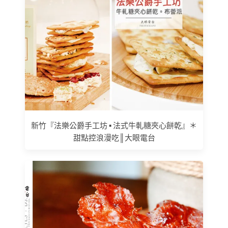
新竹『法樂公爵手工坊 ▪ 法式牛軋糖夾心餅乾』＊
甜點控浪漫吃║大眼電台