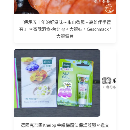
『傳承五十年的好滋味▫▪▫永山香腸▫▪▫高雄伴手禮
夯 』＊微醺酒食-台北 @。大眼妹。Geschmack ª
大眼電台
德國克奈圃Kneipp 金縷梅魔法保護凝膠＊邀文