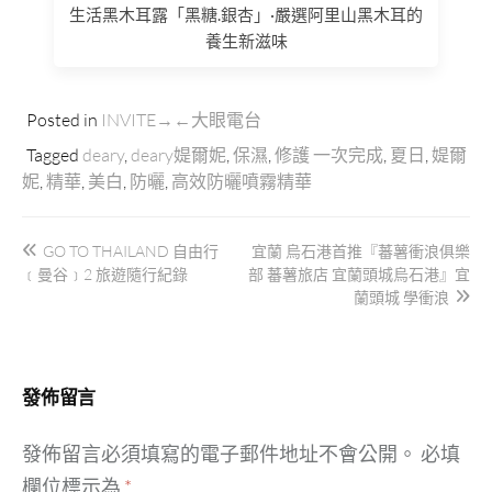
生活黑木耳露「黑糖.銀杏」·嚴選阿里山黑木耳的
養生新滋味
Posted in
INVITE→←大眼電台
Tagged
deary
,
deary媞爾妮
,
保濕
,
修護 一次完成
,
夏日
,
媞爾
妮
,
精華
,
美白
,
防曬
,
高效防曬噴霧精華
文
GO TO THAILAND 自由行
宜蘭 烏石港首推『蕃薯衝浪俱樂
章
﹝曼谷﹞2 旅遊隨行紀錄
部 蕃薯旅店 宜蘭頭城烏石港』宜
導
蘭頭城 學衝浪
覽
發佈留言
發佈留言必須填寫的電子郵件地址不會公開。
必填
欄位標示為
*