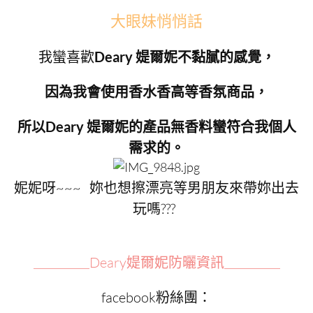
大眼妹悄悄話
我蠻喜歡
Deary 媞爾妮不黏膩的感覺，
因為我會使用香水香高等香氛商品，
所以Deary 媞爾妮的產品無香料蠻符合我個人
需求的。
妮妮呀~~~ 妳也想擦漂亮等男朋友來帶妳出去
玩嗎???
＿＿＿＿Deary媞爾妮防曬資訊＿＿＿＿
facebook粉絲團：