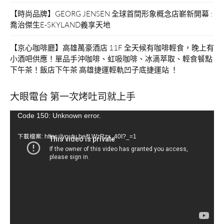
【時尚品牌】GEORG JENSEN 全球首間形象概念店嶄新開幕 :
喬治傑生E-SKYLAND義享天地
【京心咖啡廳】高雄萬豪酒店 11F 全天候有咖啡輕食，晚上有
小酒吧供應！單品手沖咖啡、虹吸咖啡、冰滴萃取、輕食餐點
下午茶！飯店下午茶 高雄捷運輕軌凹子底捷運站 ！
大眼電台 第一次烤吐司就上手
視
Code 150: Unknown error.
訊
下載檔案: https://youtu.be/tLWzRzx_40I?_=1
播
放
器