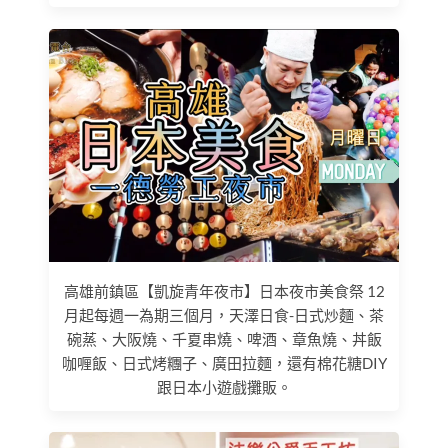
高雄前鎮區【凱旋青年夜市】日本夜市美食祭 12
月起每週一為期三個月，天澤日食-日式炒麵、茶
碗蒸、大阪燒、千夏串燒、啤酒、章魚燒、丼飯
咖喱飯、日式烤糰子、廣田拉麵，還有棉花糖DIY
跟日本小遊戲攤販。