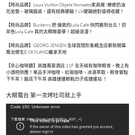
【時尚品牌】Louis Vuitton Objets Nomades家具展 !療癒奶油
花坐墊、玻璃圓桌，還有經典硬箱！LV硬箱絕對值得收藏！
【時尚品牌】Burberry 把 倫敦的Lola Cafe 快閃搬到台北！奶
茶色Lola Cafe 真的太精緻豪華！超級浪漫！
【時尚品牌】GEORG JENSEN 全球首間形象概念店嶄新開幕 :
喬治傑生E-SKYLAND義享天地
【京心咖啡廳】高雄萬豪酒店 11F 全天候有咖啡輕食，晚上有
小酒吧供應！單品手沖咖啡、虹吸咖啡、冰滴萃取、輕食餐點
下午茶！飯店下午茶 高雄捷運輕軌凹子底捷運站 ！
大眼電台 第一次烤吐司就上手
視
Code 150: Unknown error.
訊
下載檔案: https://youtu.be/tLWzRzx_40I?_=1
播
放