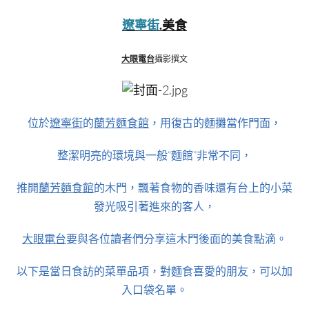
遼寧街
.美食
大眼電台
攝影撰文
位於
遼寧街
的
蘭芳麵食館
，用復古的麵攤當作門面，
整潔明亮的環境與一般“麵館”非常不同，
推開
蘭芳麵食館
的木門，飄著食物的香味還有台上的小菜
發光吸引著進來的客人，
大眼電台
要與各位讀者們分享這木門後面的美食點滴。
以下是當日食訪的菜單品項，對麵食喜愛的朋友，可以加
入口袋名單。