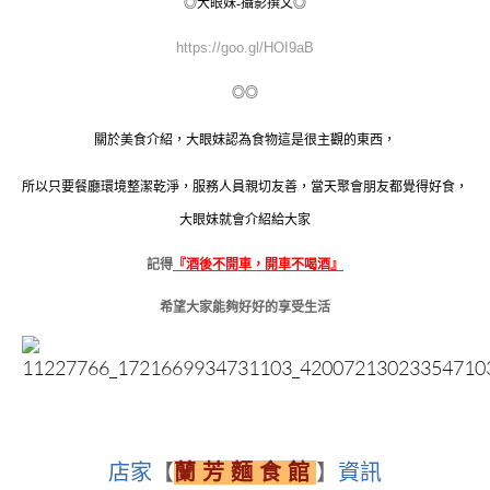
◎大眼妹-攝影撰文◎
https://goo.gl/HOI9aB
◎◎
關於美食介紹，大眼妹認為食物這是很主觀的東西，
所以只要餐廳環境整潔乾淨，服務人員親切友善，當天聚會朋友都覺得好食，
大眼妹就會介紹給大家
記得
『酒後不開車，開車不喝酒』
希望大家能夠好好的享受生活
店家
【
蘭 芳 麵 食 館
】
資訊