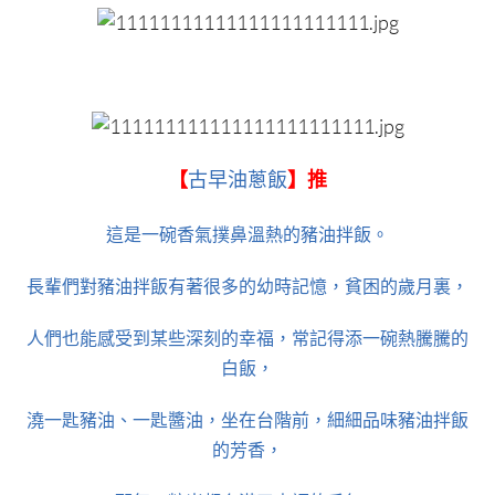
【
古早油蔥飯
】推
這是一碗香氣撲鼻溫熱的豬油拌飯。
長輩們對豬油拌飯有著很多的幼時記憶，貧困的歲月裏，
人們也能感受到某些深刻的幸福，常記得添一碗熱騰騰的
白飯，
澆一匙豬油、一匙醬油，坐在台階前，細細品味豬油拌飯
的芳香，