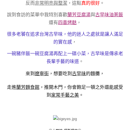
反而
非常明亮與整潔
，這點
真的很好
。
說到食訪的菜單中我特別喜歡
蘭芳豆腐湯
與
古早味油蔥飯
還有
四喜烤麩
，
很多老饕在追求台灣古早味，他的迷人之處就是讓人滿足
的實在感
，
一碗豬伴飯一碗豆腐湯再配上一碟小菜，古早味是傳承老
長輩手藝的味道
。
來到
遼寧街
，想要吃到
古早味
的麵攤，
走進
蘭芳麵食館
，推開木門，你會飽足一頓之外還能感受
到
家常手藝之美
。