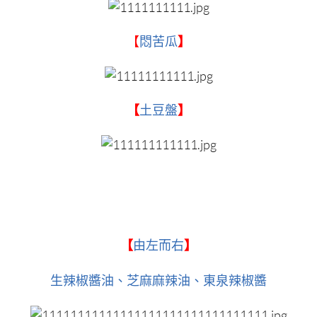
【
悶苦瓜
】
【
土豆盤
】
【
由左而右
】
生辣椒醬油、芝麻麻辣油、東泉辣椒醬