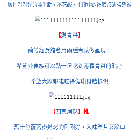
切片剛剛好的滷牛腱，不死鹹，牛腱中的筋膜都滷得透徹
【
燙青菜
】
蘭芳麵食館會用兩種青菜做呈現，
希望外食族可以點一份吃到兩種青菜的貼心
希望大家都能吃得健康身體愉悅
【
四喜烤麩
】推
醬汁包覆著麥麩烤的剛剛好，入味筍片又脆口