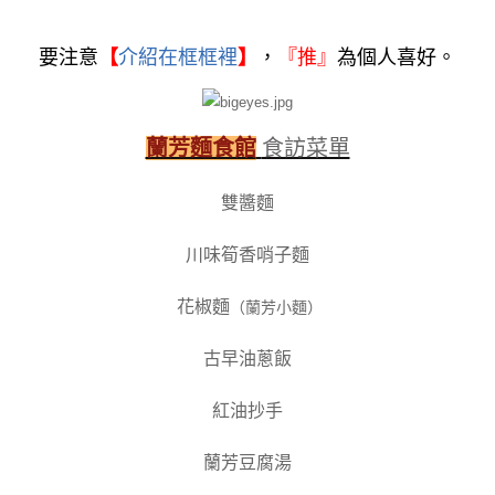
要注意
【
介紹在框框裡
】
，
『
推』
為個人喜好。
蘭芳麵食館
食訪菜單
雙醬麵
川味筍香哨子麵
花椒麵
（蘭芳小麵）
古早油蔥飯
紅油抄手
蘭芳豆腐湯