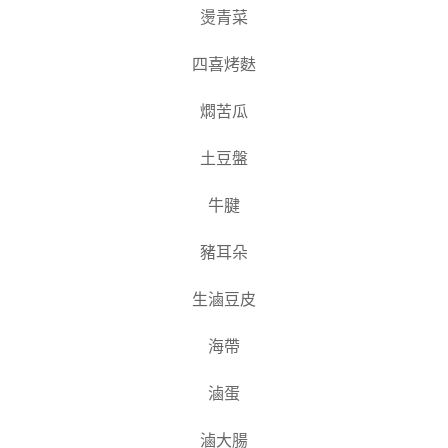
燙青菜
四喜烤麩
燜苦瓜
土豆盤
牛腱
豬耳朵
生滷豆皮
海帶
滷蛋
滷大腸