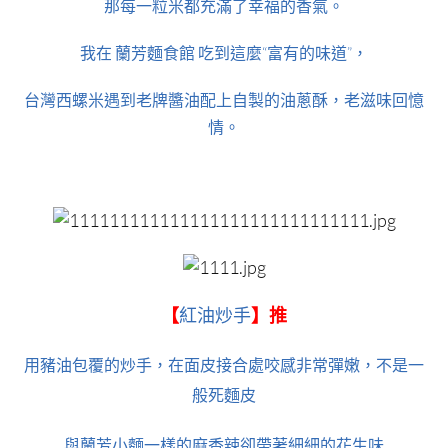
那每一粒米都充滿了幸福的香氣。
我在 蘭芳麵食館 吃到這麼“富有的味道”，
台灣西螺米遇到老牌醬油配上自製的油蔥酥，老滋味回憶
情。
【
紅油炒手
】推
用豬油包覆的炒手，在面皮接合處咬感非常彈嫩，不是一
般死麵皮
與蘭芳小麵一樣的麻香辣卻帶著細細的花生味