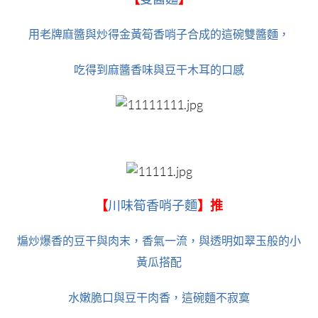
用老牌麻醬與炒得金黃筍香哨子合成的這碗雙醬麵，
吃得到麻醬香味與豆干木耳的口感
【
川味筍香哨子麵
】推
煸炒爆香的豆干與肉末，香氣一流，與透明如翠玉般的小
黃瓜搭配
水嫩脆口與豆干肉香，這碗麵不寂寞