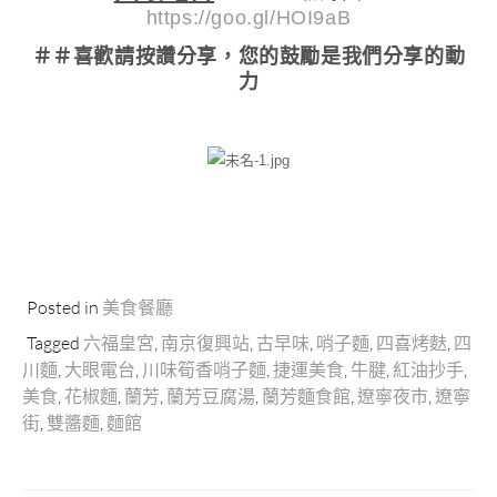
https://goo.gl/HOI9aB
＃＃喜歡請按讚分享
，您的鼓勵是我們分享的動
力
Posted in
美食餐廳
Tagged
六福皇宮
,
南京復興站
,
古早味
,
哨子麵
,
四喜烤麩
,
四
川麵
,
大眼電台
,
川味筍香哨子麵
,
捷運美食
,
牛腱
,
紅油抄手
,
美食
,
花椒麵
,
蘭芳
,
蘭芳豆腐湯
,
蘭芳麵食館
,
遼寧夜市
,
遼寧
街
,
雙醬麵
,
麵館