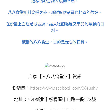
這樣的心意讓人感動不已。
八八食堂
用料豪邁之外，新鮮度跟品質也控管的很好，
在份量上面也是很豪邁，讓人吃飽喝足又享受到華麗的日
料。
板橋的八八食
堂，真的是走心的日料。
店家【▫▪▫八八食堂▫▪▫】資訊
粉絲團：
https://www.facebook.com/88sushi/
地址： 220新北市板橋區中山路一段273號