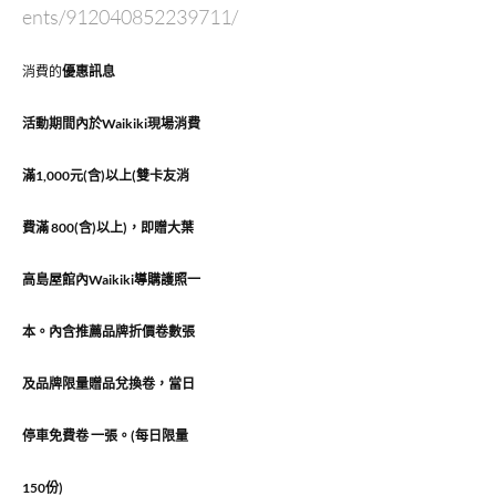
ents/912040852239711/
消費的
優惠訊息
活動期間內於Waikiki現場消費
滿1,000元(含)以上(雙卡友消
費滿 800(含)以上)，即贈大葉
高島屋館內Waikiki導購護照一
本。內含推薦品牌折價卷數張
及品牌限量贈品兌換卷，當日
停車免費卷 一張。(每日限量
150份)