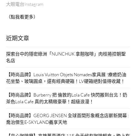
大眼電台Instagram
（點我看更多）
近期文章
探索台中的隱密綠洲「NUNCHUK 拿翹咖啡」肉桂捲控朝聖
名店
【時尚品牌】Louis Vuitton Objets Nomades家具展 !療癒奶油
花坐墊、玻璃圓桌，還有經典硬箱！LV硬箱絕對值得收藏！
【時尚品牌】Burberry 把 倫敦的Lola Cafe 快閃搬到台北！奶
茶色Lola Cafe 真的太精緻豪華！超級浪漫！
【時尚品牌】GEORG JENSEN 全球首間形象概念店嶄新開幕 :
喬治傑生E-SKYLAND義享天地
【京心咖啡廳】高雄萬豪酒店 11F 全天候有咖啡輕食，晚上有