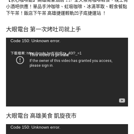
小酒吧供應！單品手沖咖啡、虹吸咖啡、冰滴萃取、輕食餐點
下午茶！飯店下午茶 高雄捷運輕軌凹子底捷運站 ！
大眼電台 第一次烤吐司就上手
視
Code 150: Unknown error.
訊
下載檔案: https://youtu.be/tLWzRzx_40I?_=1
播
放
器
大眼電台 高雄美食 凱旋夜市
視
Code 150: Unknown error.