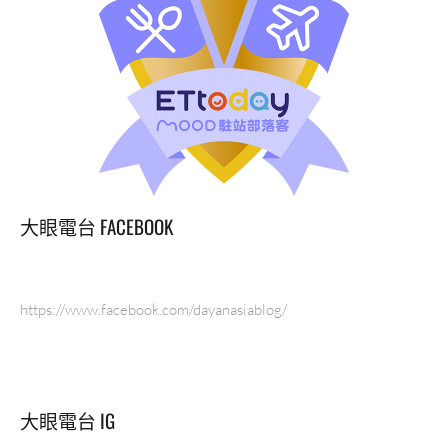
大眼電台 FACEBOOK
https://www.facebook.com/dayanasiablog/
大眼電台 IG