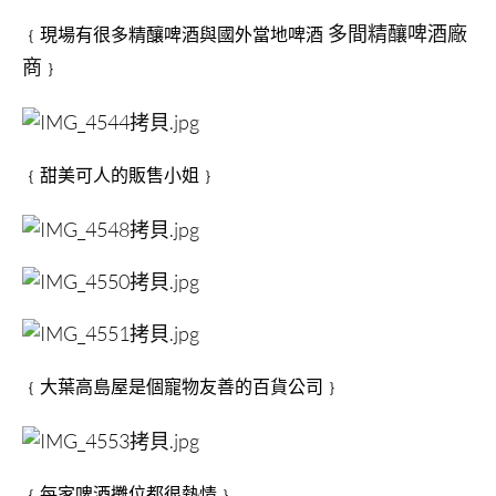
多間精釀啤酒廠
﹛現場有很多精釀啤酒與國外當地啤酒
商
﹜
﹛甜美可人的販售小姐﹜
﹛大葉高島屋是個寵物友善的百貨公司﹜
﹛每家啤酒攤位都很熱情﹜