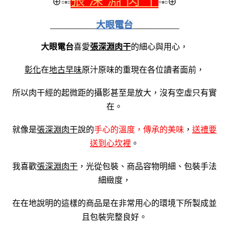
張 深 淵 肉 干
⊕
▫▪▫
▫
▪▫
⊕
＿＿＿＿＿
大眼電台
＿＿＿＿＿
大眼電台
張深淵肉干
喜愛
的細心與用心，
彰化
在
地古早味
原汁原味的重現在各位讀者面前，
所以肉干經的起微距的攝影甚至是放大，沒有空虛只有實
在。
就像是
張深淵肉干
說的
手心的溫度，傳承的美味
，
送禮要
送到心坎裡
。
我喜歡
張深淵肉干
，光從包裝、商品容物明細、包裝手法
細緻度，
在在地說明的這樣的商品是在非常用心的環境下所製成並
且包裝完整良好。