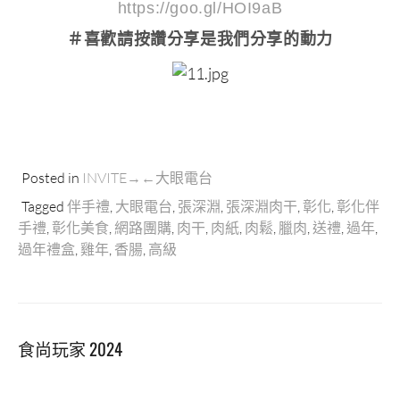
https://goo.gl/HOI9aB
＃喜歡請按讚分享
是我們分享的動力
Posted in
INVITE→←大眼電台
Tagged
伴手禮
,
大眼電台
,
張深淵
,
張深淵肉干
,
彰化
,
彰化伴
手禮
,
彰化美食
,
網路團購
,
肉干
,
肉紙
,
肉鬆
,
臘肉
,
送禮
,
過年
,
過年禮盒
,
雞年
,
香腸
,
高級
食尚玩家 2024