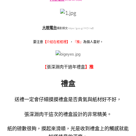
大眼電台
https://goo.gl/HOI9aB
攝影撰文
要注意
【
介紹在框框裡
】
，
『
推』
為個人喜好。
張深淵肉干過年禮盒
【
】推
禮盒
送禮一定會仔細摸摸禮盒是否貴氣與紙材好不好，
張深淵肉干這次的禮盒設計的非常精美。
紙的磅數很夠，摸起來滑順，光是收到禮盒上的觸感就能