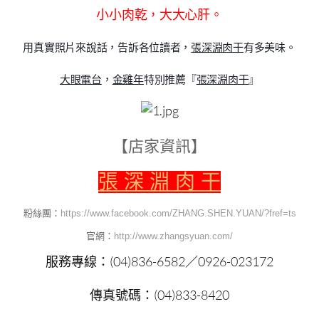
小小肉乾，大大心肝。
用真實照片來說話，告訴各位讀者，
張深淵肉干
有多美味。
大眼電台
，
金雞年
特別推薦『
張深淵肉干
』
【店家資訊】
張 深 淵 肉 干
粉絲團：
https://www.facebook.com/ZHANG.SHEN.YUAN/?fref=ts
官網：
http://www.zhangsyuan.com/
服務專線：(04)836-6582／0926-023172
傳真號碼：(04)833-8420