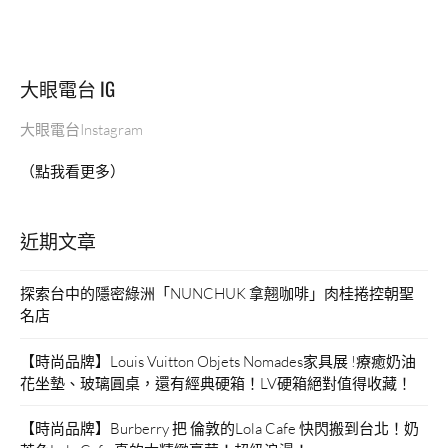
大眼電台 IG
大眼電台Instagram
（點我看更多）
近期文章
探索台中的隱密綠洲「NUNCHUK 拿翹咖啡」肉桂捲控朝聖
名店
【時尚品牌】Louis Vuitton Objets Nomades家具展 !療癒奶油
花坐墊、玻璃圓桌，還有經典硬箱！LV硬箱絕對值得收藏！
【時尚品牌】Burberry 把 倫敦的Lola Cafe 快閃搬到台北！奶