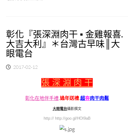
食
餐
廳
｜
彰化『張深淵肉干 ▪ 金雞報喜.
彰
化
大吉大利』＊台灣古早味║大
當
眼電台
地
有
名
2017-02-12
氣
的
張 深 淵 肉 干
美
食
餐
彰化在地伴手禮
.
過年送禮
.
超
夯
肉干肉鬆
廳
大眼電台
攝影撰文
燒
鵝
http:// http://goo.gl/HOI9aB
海
鮮