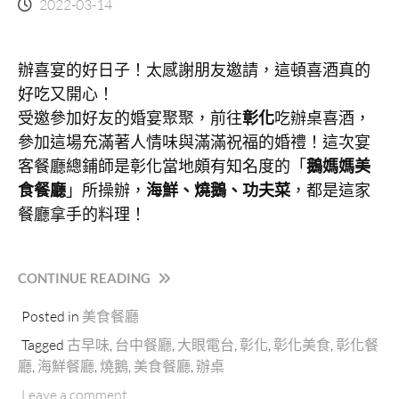
2022-03-14
辦喜宴的好日子！太感謝朋友邀請，這頓喜酒真的
好吃又開心！
受邀參加好友的婚宴聚聚，前往
彰化
吃辦桌喜酒，
參加這場充滿著人情味與滿滿祝福的婚禮！這次宴
客餐廳總鋪師是彰化當地頗有知名度的「
鵝媽媽美
食餐廳
」所操辦，
海鮮、燒鵝、功夫菜
，都是這家
餐廳拿手的料理！
“鵝
CONTINUE READING
媽
Posted in
美食餐廳
媽
活
Tagged
古早味
,
台中餐廳
,
大眼電台
,
彰化
,
彰化美食
,
彰化餐
海
廳
,
海鮮餐廳
,
燒鵝
,
美食餐廳
,
辦桌
鮮
Leave a comment
美