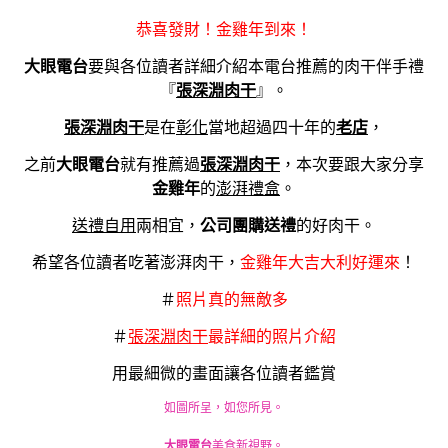
佛
恭喜發財！金雞年到來！
跳
牆
大眼電台
要與各位讀者詳細介紹本電台推薦的肉干伴手禮
樣
張深淵肉干
『
』。
樣
讓
張深淵肉干
老店
是在
彰化
當地超過四十年的
，
人
大眼電台
張深淵肉干
之前
就有推薦過
，本次要跟大家分享
驚
金雞年
艷！
的
澎湃禮盒
。
山
公司團購送禮
送禮自用
兩相宜，
的好肉干。
味
海
希望各位讀者吃著澎湃肉干，
金雞年大吉大利好運來
！
味
都
＃
照片真的無敵多
很
＃
張深淵肉干
最詳細的照片介紹
精
彩！”
用最細微的畫面讓各位讀者鑑賞
如圖所呈，如您所見。
大眼電台
美食新視野。