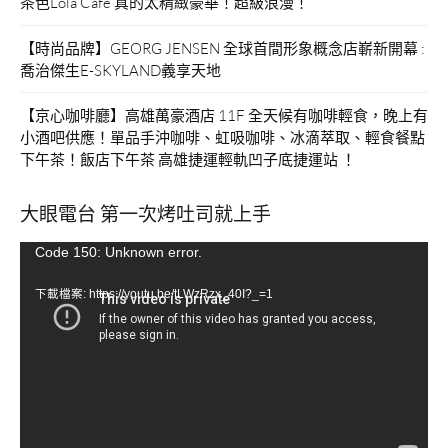
茶色Lola Cafe 真的太精緻豪華！超級浪漫！
【時尚品牌】GEORG JENSEN 全球首間形象概念店嶄新開幕 :
喬治傑生E-SKYLAND義享天地
【京心咖啡廳】高雄萬豪酒店 11F 全天候有咖啡輕食，晚上有
小酒吧供應！單品手沖咖啡、虹吸咖啡、冰滴萃取、輕食餐點
下午茶！飯店下午茶 高雄捷運輕軌凹子底捷運站 ！
大眼電台 第一次烤吐司就上手
視
Code 150: Unknown error.
訊
下載檔案: https://youtu.be/tLWzRzx_40I?_=1
播
放
器