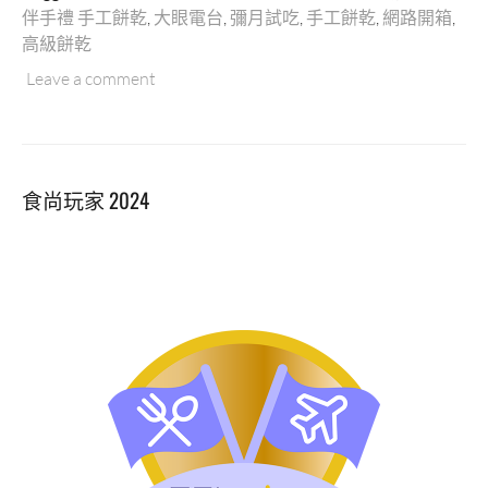
KOTI
伴手禮 手工餅乾
,
大眼電台
,
彌月試吃
,
手工餅乾
,
網路開箱
,
KOTI
高級餅乾
手
工
Leave a comment
餅
乾
喜
餅
食尚玩家 2024
彌
月
禮
開
箱，
北
歐
小
動
物
造
型
日