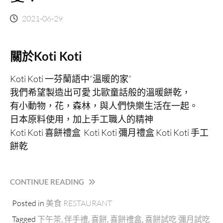
2021-06-29
關於Koti Koti
Koti Koti 一芬蘭語中“溫暖的家”
我們希望製造出可愛 北歐童話般的溫暖餅乾，
有小動物，花，森林，與人們快樂生活在一起。
日本原料使用，加上手工職人的精神
Koti Koti 喜餅禮盒 Koti Koti 彌月禮盒 Koti Koti 手工
餅乾
“[網
CONTINUE READING
購
Posted in
美食 RESTAURANT
甜
點]
Tagged
下午茶
,
伴手禮
,
喜餅
,
喜餅禮盒
,
喜餅試吃 彌月試吃