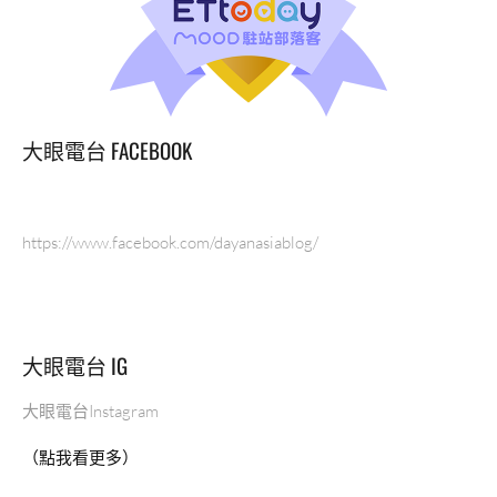
本
清
雅
風
格
包
大眼電台 FACEBOOK
裝！
療
癒
系
https://www.facebook.com/dayanasiablog/
鐵
盒
收
集
大眼電台 IG
起
來
大眼電台Instagram
～
實
（點我看更多）
在
太