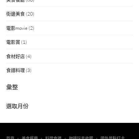
街邊美食
(20)
電影movie
(2)
電影賞
(1)
食材好店
(4)
食譜料理
(3)
彙整
彙
整
首頁
美食餐廳
料理食譜
咖啡玩具收藏
國外景點打卡