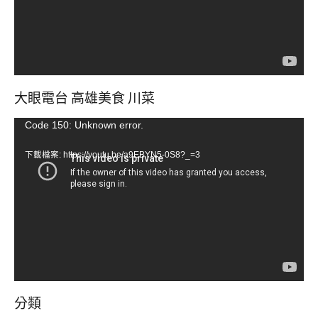
大眼電台 高雄美食 川菜
視
Code 150: Unknown error.
訊
下載檔案: https://youtu.be/a9EBYN5-0S8?_=3
播
放
器
分類