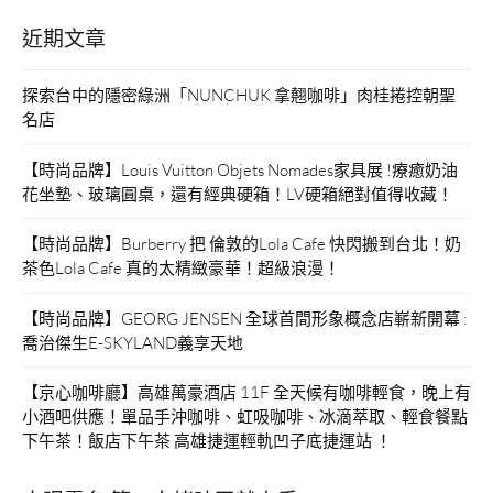
可
近期文章
愛！”
探索台中的隱密綠洲「NUNCHUK 拿翹咖啡」肉桂捲控朝聖
名店
【時尚品牌】Louis Vuitton Objets Nomades家具展 !療癒奶油
花坐墊、玻璃圓桌，還有經典硬箱！LV硬箱絕對值得收藏！
【時尚品牌】Burberry 把 倫敦的Lola Cafe 快閃搬到台北！奶
茶色Lola Cafe 真的太精緻豪華！超級浪漫！
【時尚品牌】GEORG JENSEN 全球首間形象概念店嶄新開幕 :
喬治傑生E-SKYLAND義享天地
【京心咖啡廳】高雄萬豪酒店 11F 全天候有咖啡輕食，晚上有
小酒吧供應！單品手沖咖啡、虹吸咖啡、冰滴萃取、輕食餐點
下午茶！飯店下午茶 高雄捷運輕軌凹子底捷運站 ！