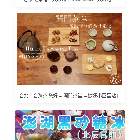
台北『台灣茶,您好↔ 開門茶堂 ↔捷運小巨蛋站』