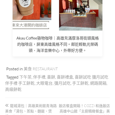
Akau Coffee猻物咖啡｜高雄充滿摩洛哥街頭風格
的咖啡店，屏東高雄風格不同。鄰近輕軌光榮碼
頭、海洋音樂中心，外帶好方便。
Posted in
美食 RESTAURANT
Tagged
下午茶
,
伴手禮
,
喜餅
,
喜餅禮盒
,
喜餅試吃 彌月試吃
伴手禮 手工餅乾
,
大眼電台
,
彌月試吃
,
手工餅乾
,
網路開箱
,
高級餅乾
文
龍城湯包｜高雄美術館青海路
飯店餐盒開箱！COZZI 和逸飯店
章
美食「湯包、蒸點、麵飯、煲
高雄中山館「主廚精緻餐盒」美