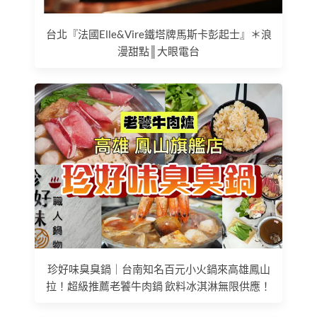
台北『法國Elle&Vire鐵塔牌馬斯卡彭起士』＊浪
漫甜點║大眼電台
珍好味臭臭鍋｜台南知名百元小火鍋來高雄鳳山
拉！超級推薦老饕牛肉鍋 飲料冰淇淋無限供應！