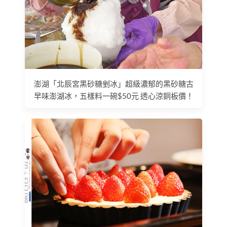
澎湖「北辰宮黑砂糖剉冰」超級濃郁的黑砂糖古
早味澎湖冰，五樣料一碗$50元 透心涼銅板價！