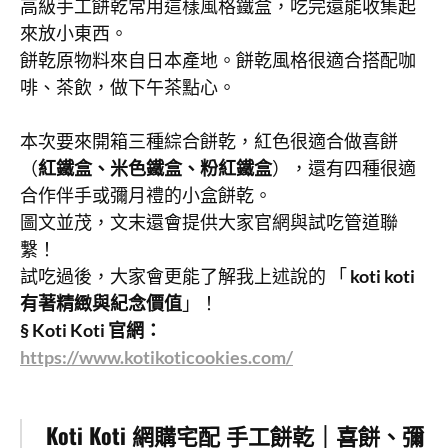
高級手工餅乾常用這樣風格鐵盒，吃完還能收集起
來放小東西。
餅乾原物料來自日本產地。餅乾風格很適合搭配咖
啡、茶飲，做下午茶點心。
本次要來開箱三種綜合餅乾，紅色很適合做喜餅
（
紅鐵盒、米色鐵盒、粉紅鐵盒
），還有四種很適
合作伴手或彌月禮的小盒餅乾。
圖文並茂，文末還會提供大家官網與試吃管道聯
繫！
試吃過後，大家會更能了解我上述說的 「
koti koti
有著精緻與紀念價值
」！
§ Koti Koti 官網：
https://www.kotikoticookies.com/
Koti Koti 網購宅配 手工餅乾｜喜餅、彌