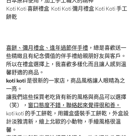
日本原料使用，加上手工職人的精神
Koti Koti 喜餅禮盒 Koti Koti 彌月禮盒 Koti Koti 手工
餅乾
喜餅、彌月禮盒、逢年過節伴手禮
，總是喜歡送一
些精緻且有紀念價值的伴手禮給親朋好友與客戶。
所以在禮盒選擇上，我喜歡多樣化而且讓人感到溫
馨舒適的商品。
koti koti
是很新的一家店，商品風格讓人眼睛為之
一亮。
讓我們這些採買老吃貨有新的風格與商品可以選擇
（笑），
窗口態度不錯，聯絡起來覺得很和善。
koti koti 的手工餅乾，用鐵盒盛裝手工餅乾，外盒設
計淡雅清新，繪上北歐的小動物，手繪風格很溫
馨。