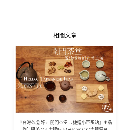
相關文章
『台灣茶,您好↔ 開門茶堂 ↔捷運小巨蛋站』＊品
咖啡啜茶 @。大眼妹。Geschmack ª大眼電台