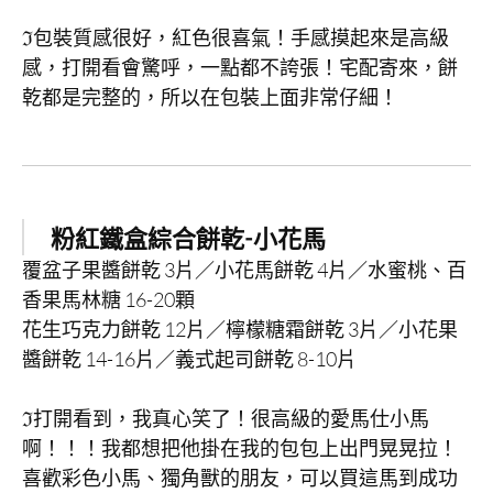
ℑ包裝質感很好，紅色很喜氣！手感摸起來是高級
感，打開看會驚呼，一點都不誇張！宅配寄來，餅
乾都是完整的，所以在包裝上面非常仔細！
粉紅鐵盒綜合餅乾-小花馬
覆盆子果醬餅乾 3片／小花馬餅乾 4片／水蜜桃、百
香果馬林糖 16-20顆
花生巧克力餅乾 12片／檸檬糖霜餅乾 3片／小花果
醬餅乾 14-16片／義式起司餅乾 8-10片
ℑ打開看到，我真心笑了！很高級的愛馬仕小馬
啊！！！我都想把他掛在我的包包上出門晃晃拉！
喜歡彩色小馬、獨角獸的朋友，可以買這馬到成功