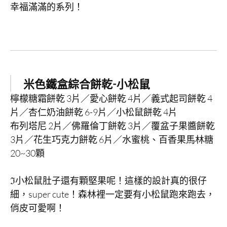
幸福滿滿的系列！
米色鐵盒綜合餅乾-小松鼠
檸檬糖霜餅乾 3片／愛心餅乾 4片／義式起司餅乾 4
片／杏仁奶油餅乾 6-9片／小松鼠餅乾 4片
布列塔尼 2片／佛羅倫丁餅乾 3片／覆盆子果醬餅乾
3片／花生巧克力餅乾 6片／水蜜桃、百香果馬林糖
20~30顆
ℑ小松鼠肚子還有顆堅果呢！這樣的設計真的很仔
細，super cute！森林裡一定要有小松鼠跑來跑去，
俏皮可愛啊！