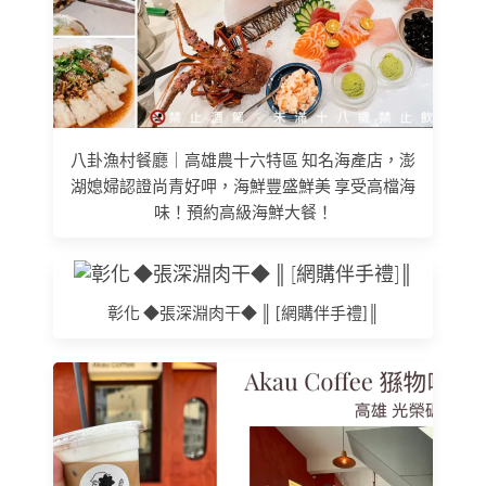
八卦漁村餐廳｜高雄農十六特區 知名海產店，澎
湖媳婦認證尚青好呷，海鮮豐盛鮮美 享受高檔海
味！預約高級海鮮大餐！
彰化 ◆張深淵肉干◆ ║ [網購伴手禮]║