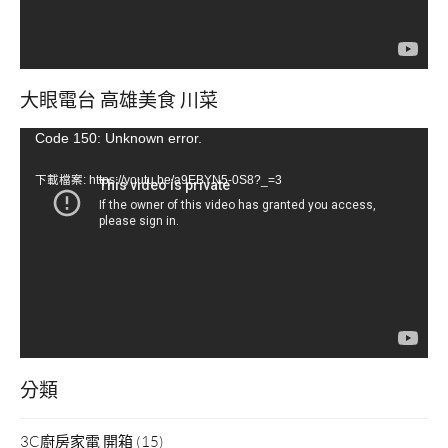
大眼電台 高雄美食 川菜
視
Code 150: Unknown error.
訊
下載檔案: https://youtu.be/a9EBYN5-0S8?_=3
播
放
器
分類
3C廚房家電 開箱
(15)