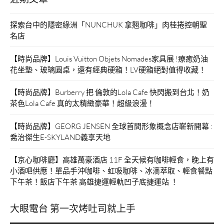
探索台中的隱密綠洲「NUNCHUK 拿翹咖啡」肉桂捲控朝聖
名店
【時尚品牌】Louis Vuitton Objets Nomades家具展 !療癒奶油
花坐墊、玻璃圓桌，還有經典硬箱！LV硬箱絕對值得收藏！
【時尚品牌】Burberry 把 倫敦的Lola Cafe 快閃搬到台北！奶
茶色Lola Cafe 真的太精緻豪華！超級浪漫！
【時尚品牌】GEORG JENSEN 全球首間形象概念店嶄新開幕 :
喬治傑生E-SKYLAND義享天地
【京心咖啡廳】高雄萬豪酒店 11F 全天候有咖啡輕食，晚上有
小酒吧供應！單品手沖咖啡、虹吸咖啡、冰滴萃取、輕食餐點
下午茶！飯店下午茶 高雄捷運輕軌凹子底捷運站 ！
大眼電台 第一次烤吐司就上手