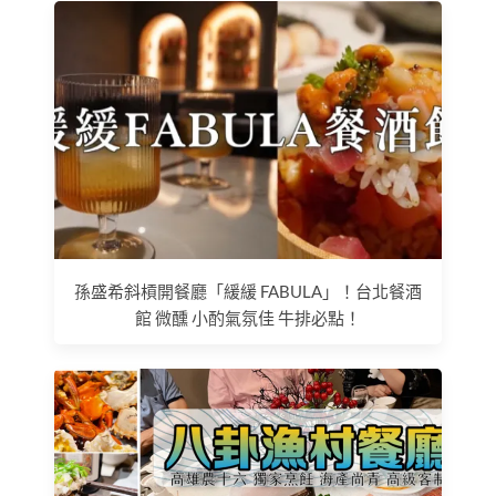
孫盛希斜槓開餐廳「緩緩 FABULA」！台北餐酒
館 微醺 小酌氣氛佳 牛排必點！