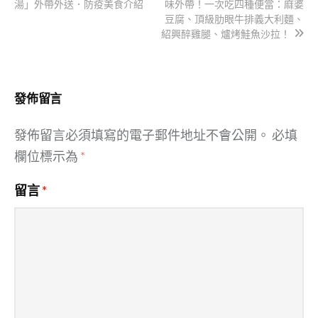
導
湯」外帶外送．防疫美食介紹
味外帶！一次吃四種便當：麻婆
豆腐、頂級肋眼牛排義大利麵、
覽
紹興醉雞腿、爐烤鮭魚沙拉！
發佈留言
發佈留言必須填寫的電子郵件地址不會公開。
必填
欄位標示為
*
留言
*