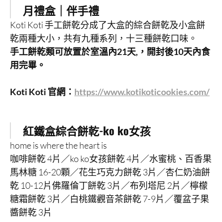
月禮盒｜伴手禮
Koti Koti 手工餅乾分成了大盒的綜合餅乾及小盒餅
乾兩種大小，共有九種系列，十三種餅乾口味。
手工餅乾類可放置於室溫內21天,，開封後10天內食
用完畢。
Koti Koti 官網：
https://www.kotikoticookies.com/
紅鐵盒綜合餅乾-ko ko女孩
home is where the heart is
咖啡餅乾 4片／ko ko女孩餅乾 4片／水蜜桃、百香果
馬林糖 16-20顆／花生巧克力餅乾 3片／杏仁奶油餅
乾 10-12片佛羅倫丁餅乾 3片／布列塔尼 2片／檸檬
糖霜餅乾 3片／白桃鐵觀音茶餅乾 7-9片／覆盆子果
醬餅乾 3片