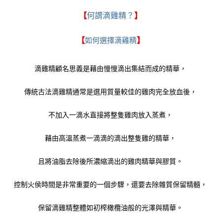
【
何謂滴雞精？
】
【
如何選擇滴雞精
】
滴雞精顧名思義是藉由慢慢滴出集結而成的精華，
傳統古法滴雞精通常是選用質量較佳的雞肉完全放血後，
不加入一滴水直接將整隻雞肉放入蒸煮，
藉由高溫蒸煮一滴滴的滴出整隻雞的精華，
且將油脂去除後所濃縮滴出的雞肉精華與膠質。
控制火侯時間是非常重要的一個步驟，還要去除雜質保留精髓，
保留滴雞精整體如初榨橄欖油般的光澤與精華。