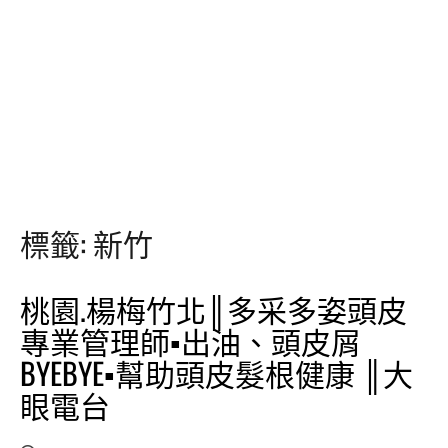
標籤:
新竹
桃園.楊梅竹北║多采多姿頭皮
專業管理師▪出油、頭皮屑
BYEBYE▪幫助頭皮髮根健康 ║大
眼電台