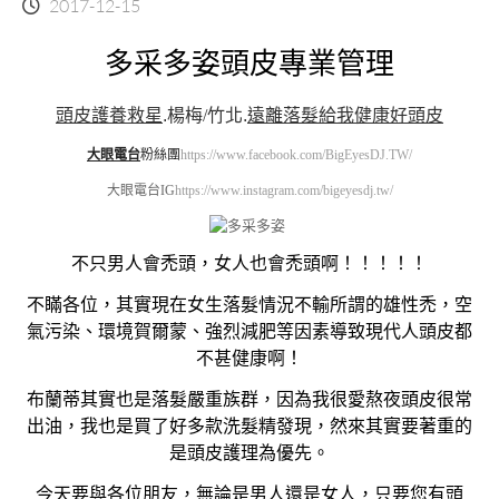
2017-12-15
多采多姿頭皮專業管理
頭皮護養救星
.
楊梅/竹北
.
遠離落髮給我健康好頭皮
大眼電台
粉絲團
https://www.facebook.com/BigEyesDJ.TW/
大眼電台IG
https://www.instagram.com/bigeyesdj.tw/
不只男人會禿頭，女人也會禿頭啊！！！！！
不瞞各位，其實現在女生落髮情況不輸所謂的雄性禿，空
氣污染、環境賀爾蒙、強烈減肥等因素導致現代人頭皮都
不甚健康啊！
布蘭蒂其實也是落髮嚴重族群，因為我很愛熬夜頭皮很常
出油，我也是買了好多款洗髮精發現，然來其實要著重的
是頭皮護理為優先。
今天要與各位朋友，無論是男人還是女人，只要您有頭