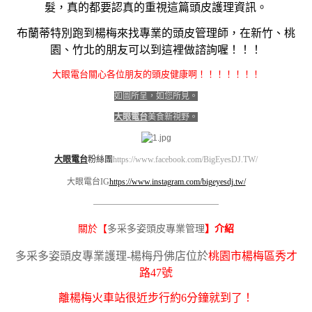
髮，真的都要認真的重視這篇頭皮護理資訊。
布蘭蒂特別跑到楊梅來找專業的頭皮管理師，在新竹、桃
園、竹北的朋友可以到這裡做諮詢喔！！！
大眼電台關心各位朋友的頭皮健康啊！！！！！！！
如圖所呈，如您所見。
大眼電台
美食新視野。
大眼電台
粉絲團
https://www.facebook.com/BigEyesDJ.TW/
大眼電台IG
https://www.instagram.com/bigeyesdj.tw/
————————————————————
多采多姿頭皮專業管理
關於【
】介紹
多采多姿頭皮專業護理-楊梅丹佛店位於
桃園市楊梅區秀才
路47號
離楊梅火車站很近步行約6分鐘就到了！