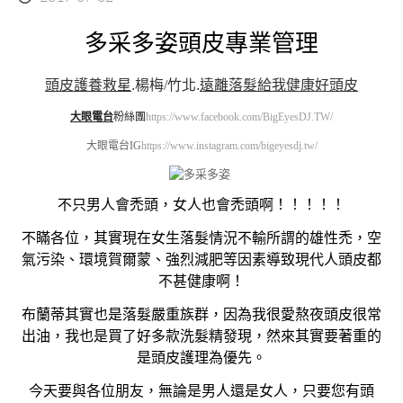
多采多姿頭皮專業管理
頭皮護養救星
.
楊梅/竹北
.
遠離落髮給我健康好頭皮
大眼電台
粉絲團
https://www.facebook.com/BigEyesDJ.TW/
大眼電台IG
https://www.instagram.com/bigeyesdj.tw/
不只男人會禿頭，女人也會禿頭啊！！！！！
不瞞各位，其實現在女生落髮情況不輸所謂的雄性禿，空
氣污染、環境賀爾蒙、強烈減肥等因素導致現代人頭皮都
不甚健康啊！
布蘭蒂其實也是落髮嚴重族群，因為我很愛熬夜頭皮很常
出油，我也是買了好多款洗髮精發現，然來其實要著重的
是頭皮護理為優先。
今天要與各位朋友，無論是男人還是女人，只要您有頭