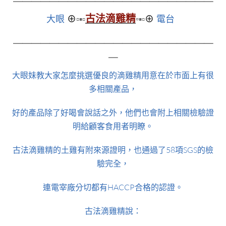
古法滴雞精
大眼
⊕
▫▪▫
▫
▪▫
⊕
電台
＿＿＿＿＿＿＿＿＿＿＿＿＿＿＿＿＿＿＿＿＿＿
＿
大眼妹教大家怎麼挑選優良的滴雞精用意在於市面上有很
多相關產品，
好的產品除了好喝會說話之外，他們也會附上相關檢驗證
明給顧客食用者明瞭。
古法滴雞精的土雞有附來源證明，也通過了58項SGS的檢
驗完全，
連電宰廠分切都有HACCP合格的認證。
古法滴雞精說：