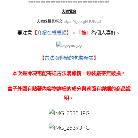
=================================
大眼電台
https://goo.gl/HOI9aB
大眼妹
攝影撰文
要注意
【
介紹在框框裡
】
，
『
推』
為個人喜好。
【
古法滴雞精的包裝精美
】
本次是冷凍宅配寄送古法滴雞精，包裝嚴密無破損。
盒子外圍有貼著內容物詳細的成分與背面有詳細的商品說
明。