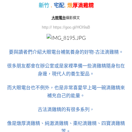
新竹
.
宅配
. 燉
厚滴雞精
大眼電台
攝影撰文
http:// https://goo.gl/HOI9aB
要與讀者們介紹大眼電台補氣養身的好物-古法滴雞精。
很多朋友都會在辦公室或是家裡準備一些滴雞精隨身包在
身邊，現代人的養生聖品。
而大眼電台也不例外，也是非常喜愛早上喝一碗滴雞精來
補充自己的能量。
古法滴雞精的有很多系列，
像是燉厚滴雞精、純澈滴雞精、棗杞滴雞精、四寶滴雞精
等。