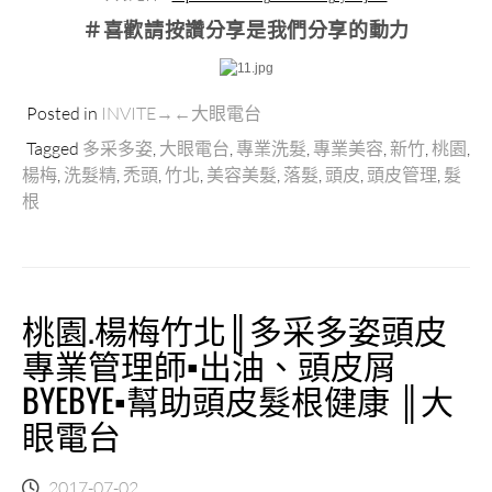
＃喜歡請按讚分享
是我們分享的動力
Posted in
INVITE→←大眼電台
Tagged
多采多姿
,
大眼電台
,
專業洗髮
,
專業美容
,
新竹
,
桃園
,
楊梅
,
洗髮精
,
禿頭
,
竹北
,
美容美髮
,
落髮
,
頭皮
,
頭皮管理
,
髮
根
桃園.楊梅竹北║多采多姿頭皮
專業管理師▪出油、頭皮屑
BYEBYE▪幫助頭皮髮根健康 ║大
眼電台
2017-07-02