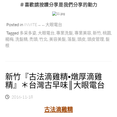
＃喜歡請按讚分享
是我們分享的動力
Posted in
INVITE→←大眼電台
Tagged
多采多姿
,
大眼電台
,
專業洗髮
,
專業美容
,
新竹
,
桃園
,
楊梅
,
洗髮精
,
禿頭
,
竹北
,
美容美髮
,
落髮
,
頭皮
,
頭皮管理
,
髮
根
新竹『古法滴雞精▪燉厚滴雞
精』＊台灣古早味║大眼電台
2016-11-18
古法滴雞精