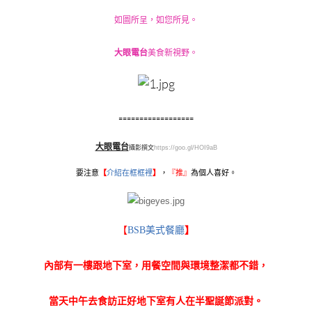
如圖所呈，如您所見。
大眼電台
美食新視野。
==================
大眼電台
攝影撰文
https://goo.gl/HOI9aB
要注意
【
介紹在框框裡
】
，
『
推』
為個人喜好。
【
BSB美式餐廳
】
內部有一樓跟地下室，用餐空間與環境整潔都不錯，
當天中午去食訪正好地下室有人在半聖誕節派對。