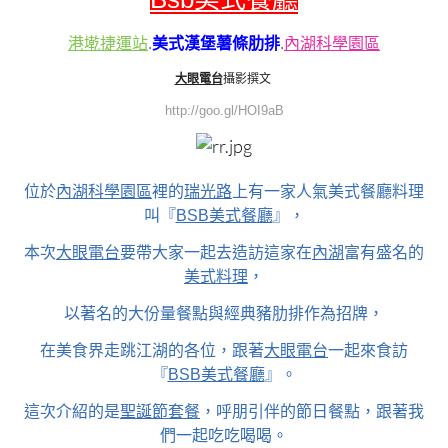
港墘捷運站
.
美式漢堡薯條肋排
.
內湖科學園區
大眼電台
攝影撰文
http://goo.gl/HOI9aB
位於
內湖科學園區
裡的
瑞光路
上有一家人氣美式餐廳料理
叫『
BSB美式餐廳
』，
本次
大眼電台
要帶大家一起去造訪這家在
內湖
富有盛名的
美式料理
，
以著名的大份量餐點與經典豬肋排作為招牌，
在美食界走跳江湖的各位，跟著
大眼電台
一起來食訪
『
BSB美式餐廳
』。
這次介紹的是
聖誕節套餐
，呼朋引伴的節日餐點，跟著我
們一起吃吃喝喝。