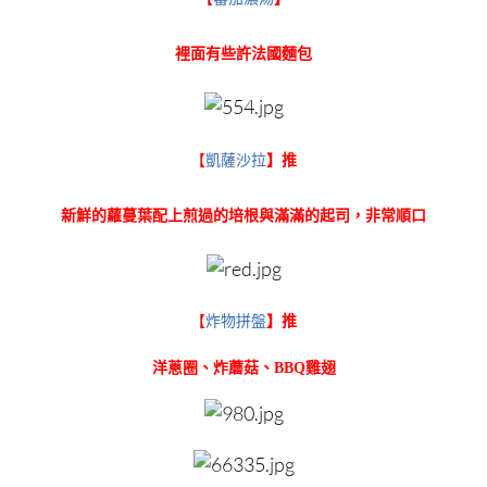
裡面有些許法國麵包
【
凱薩沙拉
】推
新鮮的蘿蔓葉配上煎過的培根與滿滿的起司，非常順口
【
炸物拼盤
】推
洋蔥圈、炸蘑菇
、BBQ雞翅