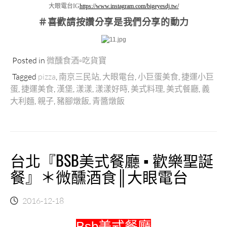
大眼電台IG
https://www.instagram.com/bigeyesdj.tw/
＃喜歡請按讚分享
是我們分享的動力
Posted in
微醺食酒▫吃貨寶
Tagged
pizza
,
南京三民站
,
大眼電台
,
小巨蛋美食
,
捷運小巨
蛋
,
捷運美食
,
漢堡
,
漾漾
,
漾漾好時
,
美式料理
,
美式餐廳
,
義
大利麵
,
親子
,
豬腳燉飯
,
青醬燉飯
台北『BSB美式餐廳 ▪ 歡樂聖誕
餐』＊微醺酒食║大眼電台
2016-12-18
Bsb美式餐廳