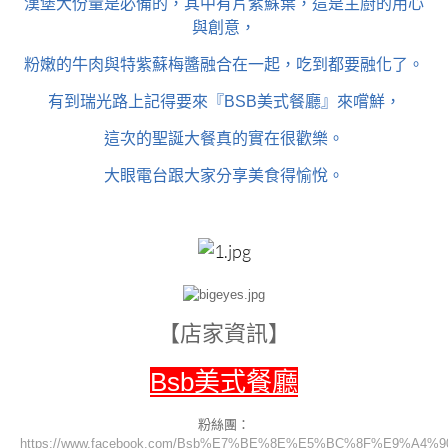
漢堡大份量是必備的，其中有片紫蘇葉，這是主廚的用心
與創意，
粉嫩的牛肉與特紫蘇梅醬融合在一起，吃到都要融化了。
有到瑞光路上記得要來『BSB美式餐廳』來嚐鮮，
這次的聖誕大餐真的實在很歡樂。
大眼電台跟大家分享美食得愉悅。
【店家資訊】
Bsb美式餐廳
粉絲團：
https://www.facebook.com/Bsb%E7%BE%8E%E5%BC%8F%E9%A4%