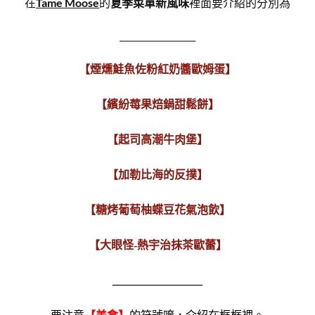
在
Tame Moose
的
夏季菜單新風味
裡面要介紹的分別為
__________________
【煙燻鮭魚佐粉紅奶醬歐姆蛋】
【繽紛莓果焙鍋甜鬆餅】
【起司高潮牛肉堡】
【加勒比海的反撲】
【糖烤葡萄柚蝶豆花氣泡飲】
【大眼怪-熱宇治抹茶歐蕾】
________
________