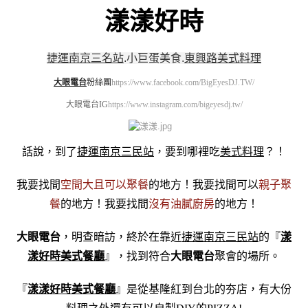
漾漾好時
捷運南京三名站
.
小巨蛋美食
.
東興路美式料理
大眼電台
粉絲團
https://www.facebook.com/BigEyesDJ.TW/
大眼電台IG
https://www.instagram.com/bigeyesdj.tw/
話說，到了
捷運南京三民站
，要到哪裡吃
美式料理
？！
我要找間
空間大且可以聚餐
的地方！我要找間可以
親子聚
餐
的地方！我要找間
沒有油膩廚房
的地方！
大眼電台
，明查暗訪，終於在靠近
捷運南京三民站
的『
漾
漾好時美式餐廳
』，找到符合
大眼電台
聚會的場所。
『
漾漾好時美式餐廳
』是從基隆紅到台北的夯店，有大份