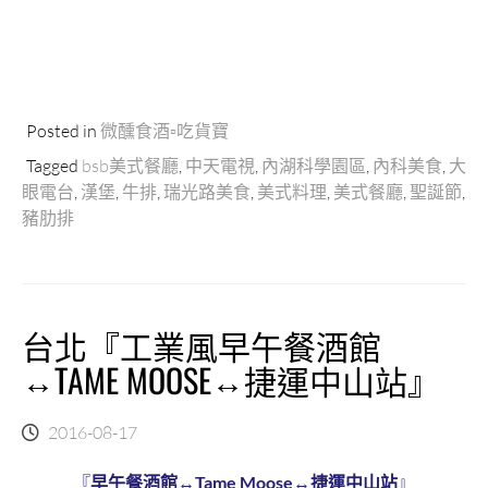
Posted in
微醺食酒▫吃貨寶
Tagged
bsb美式餐廳
,
中天電視
,
內湖科學園區
,
內科美食
,
大
眼電台
,
漢堡
,
牛排
,
瑞光路美食
,
美式料理
,
美式餐廳
,
聖誕節
,
豬肋排
台北『工業風早午餐酒館
↔TAME MOOSE↔捷運中山站』
2016-08-17
『
早午餐酒館
↔
Tame Moose
↔
捷運中山站
』