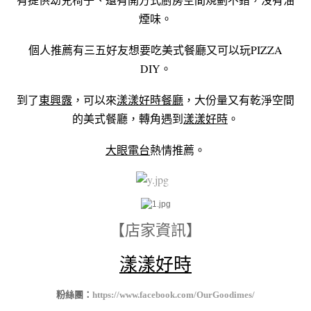
煙味。
個人推薦有三五好友想要吃美式餐廳又可以玩PIZZA
DIY。
到了
東興露
，可以來
漾漾好時餐廳
，大份量又有乾淨空間
的美式餐廳，轉角遇到
漾漾好時
。
大眼電台
熱情推薦。
【店家資訊】
漾漾好時
粉絲團：
https://www.facebook.com/OurGoodimes/