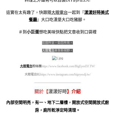
料理之外還有可以自製DIY的PIZZA!
這實在太有趣了，快跟隨
大眼電台
一起到『
漾漾好時美式
餐廳
』大口吃漢堡大口吃豬腳。
＃到
小巨蛋
想吃美味快點把文章收到口袋裡
如圖所呈，如您所見。
大眼電台
美食新視野。
大眼電台
粉絲團
https://www.facebook.com/BigEyesDJ.TW/
大眼電台IG
https://www.instagram.com/bigeyesdj.tw/
————————————————————
關於【
漾漾好時
】介紹
內部空間明亮，有一、地下二層樓，開放式空間開放式廚
房，廁所乾淨定時清理。