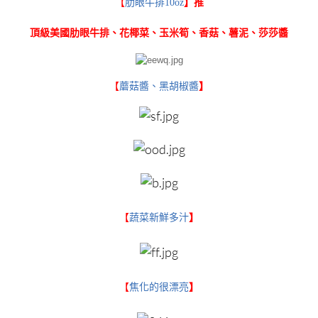
【
肋眼牛排10oz
】推
頂級美國肋眼牛排、花椰菜、玉米筍、香菇、薯泥、莎莎醬
【
蘑菇醬、黑胡椒醬
】
【
蔬菜新鮮多汁
】
【
焦化的很漂亮
】