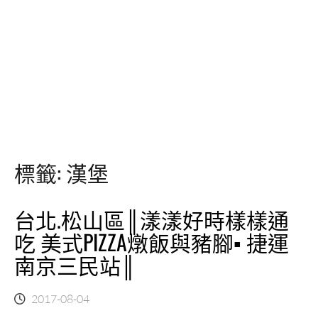
標籤:
漢堡
台北.松山區║漾漾好時樣樣通
吃 美式PIZZA燉飯與豬腳▪ 捷運
南京三民站║
2017-08-04