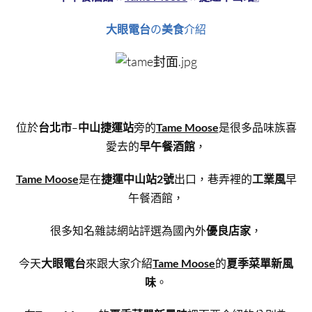
大眼電台
の
美食
介紹
位於
台北市
–
中山捷運站
旁的
Tame Moose
是很多品味族喜
愛去的
早午餐酒館
，
Tame Moose
是在
捷運中山站2號
出口，巷弄裡的
工業風
早
午餐酒館，
很多知名雜誌網站評選為國內外
優良店家
，
今天
大眼電台
來跟大家介紹
Tame Moose
的
夏季菜單新風
味
。