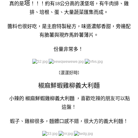
塔
真的是
！！！約有18公分高的漢堡塔，有牛肉排、雞
排、培根、蛋、大量蔬菜匯集而成。
醬料也很好吃，是主廚特製秘方，味道濃郁香甜，旁邊配
有脆薯與現炸馬鈴薯薄片。
份量非常多！
漾漾好時
【
】
椒麻鮮蝦雞柳義大利麵
小辣的
椒麻鮮蝦雞柳義大利麵
，喜歡吃辣的朋友可以點
這盤！
蝦子、雞柳很多，麵體口感不錯，很大方的義大利麵！