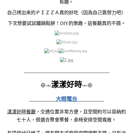
有趣。
自己烤出來的ＰＩＺＺＡ真的好吃（因為自己靠勞力吧
）
下次想要試試鐵鍋鬆餅！DIY的樂趣，這餐廳真的不錯。
＿＿＿＿＿＿＿＿
＿＿＿＿＿＿＿＿
漾漾好時
⊕
▫▪▫
▫
▪▫
⊕
＿＿＿＿＿
大眼電台
＿＿＿＿＿
漾漾好時餐廳
，交通位置非常方便，且空間約可以容納約
七十人，很適合聚會聚餐，桌椅安排空間寬敞。
有提供幼兒椅子、還有開方式廚房空間規劃不錯，沒有油