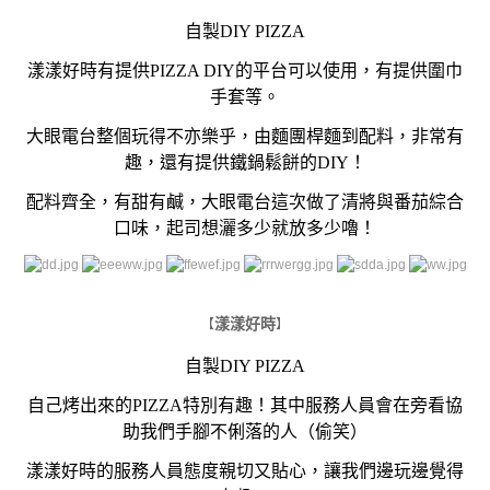
自製DIY PIZZA
漾漾好時有提供PIZZA DIY的平台可以使用，有提供圍巾
手套等。
大眼電台整個玩得不亦樂乎，由麵團桿麵到配料，
非常有
趣，還有提供鐵鍋鬆餅的DIY！
配料齊全，有甜有鹹，大眼電台這次做了清將與番茄綜合
口味，起司想灑多少就放多少嚕！
漾漾好時
【
】
自製DIY PIZZA
自己烤出來的PIZZA特別有趣！其中服務人員會在旁看協
助我們手腳不俐落的人（偷笑）
漾漾好時的服務人員態度親切又貼心，讓我們邊玩邊覺得