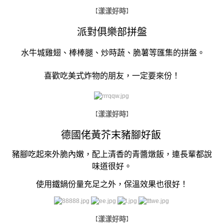
漾漾好時
【
】
派對俱樂部拼盤
水牛城雞翅、棒棒腿、炒時蔬、脆薯等匯集的拼盤。
喜歡吃美式炸物的朋友，一定要來份！
漾漾好時
【
】
德國佬黃芥末豬腳好飯
豬腳吃起來外脆內嫩，配上清香的青醬燉飯，連長輩都說
味道很好。
使用鐵鍋份量充足之外，保溫效果也很好！
漾漾好時
【
】