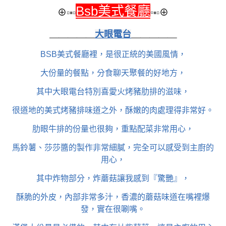
Bsb美式餐廳
⊕
▫▪▫
▫
▪▫
⊕
＿＿＿＿＿
大眼電台
＿＿＿＿＿
BSB美式餐廳裡，是很正統的美國風情，
大份量的餐點，分食聊天聚餐的好地方，
其中大眼電台特別喜愛火烤豬肋排的滋味，
很道地的美式烤豬排味道之外，酥嫩的肉處理得非常好。
肋眼牛排的份量也很夠，重點配菜非常用心，
馬鈴薯、莎莎醬的製作非常細膩，完全可以感受到主廚的
用心，
其中炸物部分，炸蘑菇讓我感到『驚艷』，
酥脆的外皮，內部非常多汁，香濃的蘑菇味道在嘴裡爆
發，實在很唰嘴。