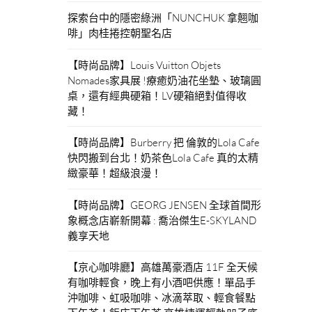
探索台中的隱密綠洲「NUNCHUK 拿翹咖
啡」肉桂捲控朝聖名店
【時尚品牌】Louis Vuitton Objets
Nomades家具展 !療癒奶油花坐墊、玻璃圓
桌，還有經典硬箱！LV硬箱絕對值得收
藏！
【時尚品牌】Burberry 把 倫敦的Lola Cafe
快閃搬到台北！奶茶色Lola Cafe 真的太精
緻豪華！超級浪漫！
【時尚品牌】GEORG JENSEN 全球首間形
象概念店嶄新開幕 : 喬治傑生E-SKYLAND
義享天地
【京心咖啡廳】高雄萬豪酒店 11F 全天候
有咖啡輕食，晚上有小酒吧供應！單品手
沖咖啡、虹吸咖啡、冰滴萃取、輕食餐點