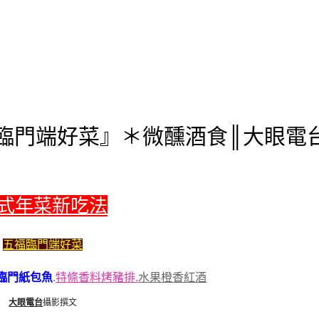
臨門端好菜』＊微醺酒食║大眼電
式年菜新吃法
五福臨門端好菜
臨門紙包魚
.
特條香料烤豬排.
水果橙香紅酒
大眼電台
攝影撰文