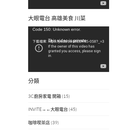
大眼電台 高雄美食 川菜
視
Code 150: Unknown error.
訊
下載檔案: https://youtu.be/a9EBYN5-0S8?_=3
播
放
器
分類
3C廚房家電 開箱
(15)
INVITE→←大眼電台
(45)
咖啡喫茶店
(39)