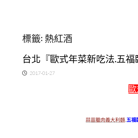
標籤:
熱紅酒
台北『歐式年菜新吃法.五福
2017-01-27
歐
蒜苗臘肉義大利麵
.
五福