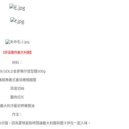
【
蒜苗臘肉義大利麵
】
材料：
B.GOLD金麥豬仔造型麵300g
豬跳舞義式番茄橄欖麵醬
蒜苗切絲
臘肉切片
義大利冷壓初榨橄欖油
作法：
8分鐘，因為要預留點時間讓義大利麵與醬汁拌在一起入味。