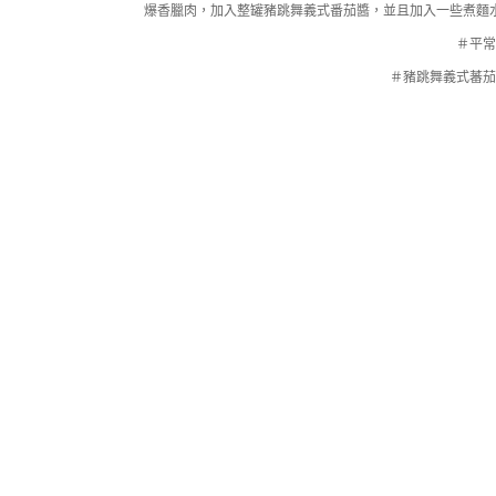
爆香臘肉，加入整罐豬跳舞義式番茄醬，並且加入一些煮麵
＃平
＃豬跳舞義式蕃