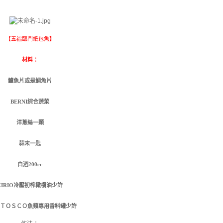
【
五福臨門紙包魚
】
材料：
鱸魚片或是鯛魚片
BERNI綜合蔬菜
洋蔥絲一顆
蒜末一匙
白酒200cc
CIRIO冷壓初榨橄欖油少許
ＴＯＳＣＯ魚類專用香料罐少許