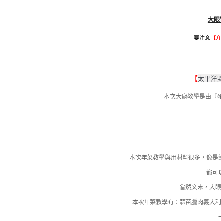
大眼
要注意
【
介
太平洋
【
本次大廚教學是由『豬
本次年菜教學與用材料很多，像是
都可
當然文末，大
本次年菜教學有：蒜苗臘肉義大