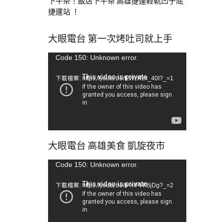
下午茶！飯店下午茶 高雄捷運輕軌凹子底
捷運站 ！
大眼電台 第一次烤吐司就上手
視
Code 150: Unknown error.
訊
下載檔案: https://youtu.be/tLWzRzx_40I?_=1
播
放
器
大眼電台 高雄美食 凱旋夜市
視
Code 150: Unknown error.
訊
下載檔案: https://youtu.be/b-XfFVK6jDg?_=2
播
放
器