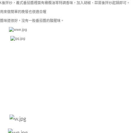
水後拌炒，義式番茄醬裡面有橄欖油等特調香味，加入胡椒、蒜苗後拌炒起鍋即可。
常用來做簡單的晚餐也很適合喔
茄醬味道很好，沒有一般番茄醬的酸腥味。