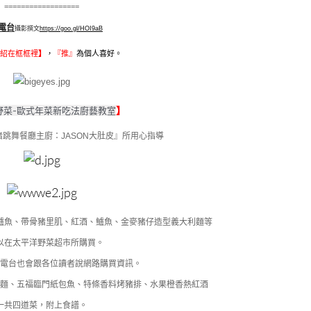
==================
電台
攝影撰文
https://goo.gl/HOI9aB
紹在框框裡
】
，
『
推』
為個人喜好。
野菜-歐式年菜新吃法廚藝教室
】
跳舞餐廳主廚：JASON大肚皮』所用心指導
鱸魚、帶骨豬里肌、紅酒、鱸魚、金麥豬仔造型義大利麵等
以在太平洋野菜超市所購買。
眼電台也會跟各位讀者說網路購買資訊。
利麵、五福臨門紙包魚、特條香料烤豬排、水果橙香熱紅酒
一共四道菜，附上食譜。