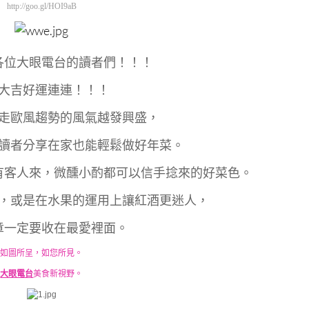
http://goo.gl/HOI9aB
各位大眼電台的讀者們！！！
大吉好運連連！！！
走歐風趨勢的風氣越發興盛，
讀者分享在家也能輕鬆做好年菜。
有客人來，微醺小酌都可以信手捻來的好菜色。
，或是在水果的運用上讓紅酒更迷人，
章一定要收在最愛裡面。
如圖所呈，如您所見。
大眼電台
美食新視野。