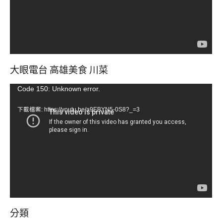
大眼電台 高雄美食 川菜
視
Code 150: Unknown error.
訊
下載檔案: https://youtu.be/a9EBYN5-0S8?_=3
播
放
器
分類