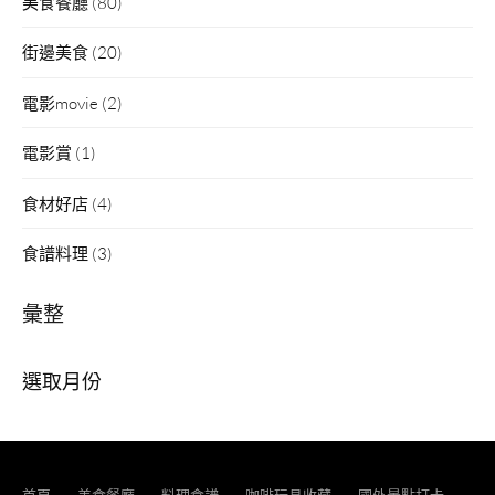
美食餐廳
(80)
街邊美食
(20)
電影movie
(2)
電影賞
(1)
食材好店
(4)
食譜料理
(3)
彙整
彙
整
首頁
美食餐廳
料理食譜
咖啡玩具收藏
國外景點打卡