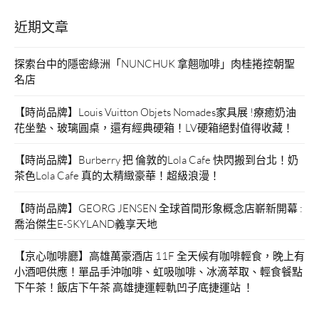
紹。”
近期文章
探索台中的隱密綠洲「NUNCHUK 拿翹咖啡」肉桂捲控朝聖
名店
【時尚品牌】Louis Vuitton Objets Nomades家具展 !療癒奶油
花坐墊、玻璃圓桌，還有經典硬箱！LV硬箱絕對值得收藏！
【時尚品牌】Burberry 把 倫敦的Lola Cafe 快閃搬到台北！奶
茶色Lola Cafe 真的太精緻豪華！超級浪漫！
【時尚品牌】GEORG JENSEN 全球首間形象概念店嶄新開幕 :
喬治傑生E-SKYLAND義享天地
【京心咖啡廳】高雄萬豪酒店 11F 全天候有咖啡輕食，晚上有
小酒吧供應！單品手沖咖啡、虹吸咖啡、冰滴萃取、輕食餐點
下午茶！飯店下午茶 高雄捷運輕軌凹子底捷運站 ！