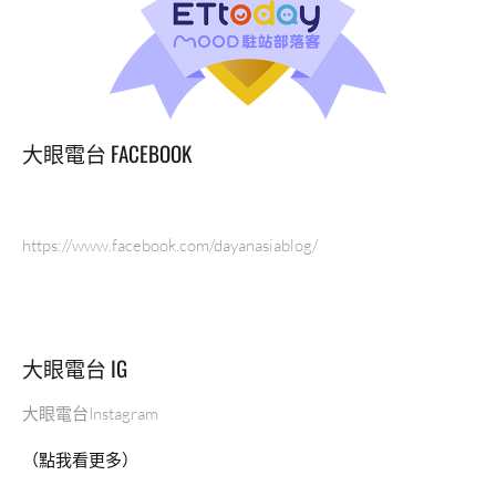
級
運
動
器
材
PRECOR
大眼電台 FACEBOOK
跟
LIFE
FITNESS
增
https://www.facebook.com/dayanasiablog/
肌
減
脂
健
大眼電台 IG
康
生
活，
大眼電台Instagram
詳
（點我看更多）
細
介