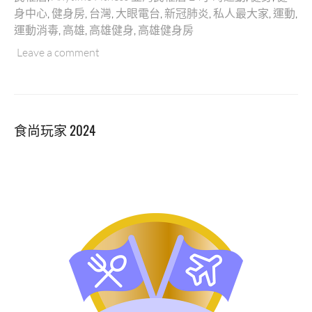
權
身中心
,
健身房
,
台灣
,
大眼電台
,
新冠肺炎
,
私人最大家
,
運動
,
店
運動消毒
,
高雄
,
高雄健身
,
高雄健身房
｜
高
Leave a comment
雄
最
大
間
食尚玩家 2024
的
24
小
時
運
動
中
心！
採
用
美
國
頂