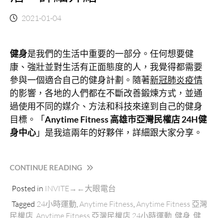
2021-01-04
健身
是我們的生活中重要的一部分。任何想要健
康、強壯並對生活有正面態度的人，我覺得都需要
參與一個適合自己的健身計劃。隨著
新冠肺炎疫情
的影響，各地的人們都在不斷改善鍛煉方式，並通
過使用不同的媒介、方法和科技來達到自己的健身
目標。「
Anytime Fitness 高雄市亞灣民權店 24H健
身中心
」是我這兩年的好夥伴，詳細跟大家分享。
“ANYTIME
CONTINUE READING
FITNESS
Posted in
INVITE→←大眼電台
亞
灣
Tagged
24小時運動
,
Anytime Fitness
,
Anytime Fitness 亞灣
民
民權店
,
Anytime Fitness 亞灣民權店 24小時運動
,
健身
,
健