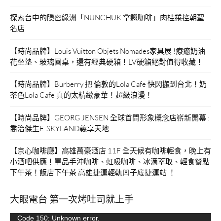
餐！”
探索台中的隱密綠洲「NUNCHUK 拿翹咖啡」肉桂捲控朝聖
名店
【時尚品牌】Louis Vuitton Objets Nomades家具展 !療癒奶油
花坐墊、玻璃圓桌，還有經典硬箱！LV硬箱絕對值得收藏！
【時尚品牌】Burberry 把 倫敦的Lola Cafe 快閃搬到台北！奶
茶色Lola Cafe 真的太精緻豪華！超級浪漫！
【時尚品牌】GEORG JENSEN 全球首間形象概念店嶄新開幕 :
喬治傑生E-SKYLAND義享天地
【京心咖啡廳】高雄萬豪酒店 11F 全天候有咖啡輕食，晚上有
小酒吧供應！單品手沖咖啡、虹吸咖啡、冰滴萃取、輕食餐點
下午茶！飯店下午茶 高雄捷運輕軌凹子底捷運站 ！
大眼電台 第一次烤吐司就上手
視
Code 150: Unknown error.