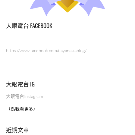
呷，
海
鮮
豐
大眼電台 FACEBOOK
盛
鮮
美
享
https://www.facebook.com/dayanasiablog/
受
高
檔
海
大眼電台 IG
味！
預
約
大眼電台Instagram
高
（點我看更多）
級
海
鮮
近期文章
大