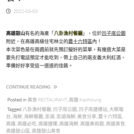
2022-03-03
高雄鼓山
有名的海產「
八卦漁村餐廳
」，位於
凹子底公園
附近，在高雄高級住宅林立的
農十六特區
內！
本次菜色是在兩週前就先預訂擬好的菜單，有幾道大菜是
要先打電話預定才能吃到，帶上自己的兩支義大利紅酒，
準備好好享受這一道道的佳餚。
“八
CONTINUE READING
卦
Posted in
美食 RESTAURANT
,
高雄 Kaohsiung
漁
村
Tagged
八卦漁村餐廳
,
凹子底公園
,
凹子底捷運站
,
大眼電
餐
台
,
海鮮
,
海鮮餐廳
,
澎湖
,
澎湖海鮮
,
美食分享
,
農十六特區
,
廳
高雄
,
高雄必吃
,
高雄捷運
,
高雄海鮮
,
高雄美術館
,
高雄美食
,
｜
高雄鼓山區
,
高雄鼓山美食
高