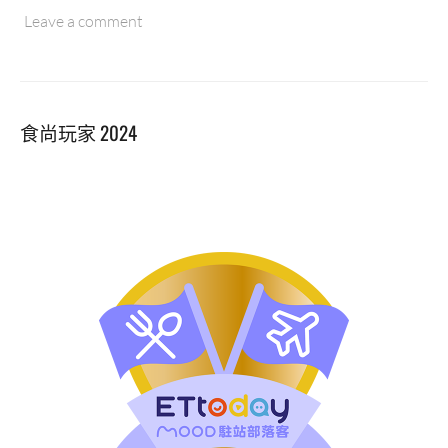
雄
Leave a comment
農
十
六
特
食尚玩家 2024
區
知
名
海
產
店，
澎
湖
媳
婦
認
證
尚
青
好