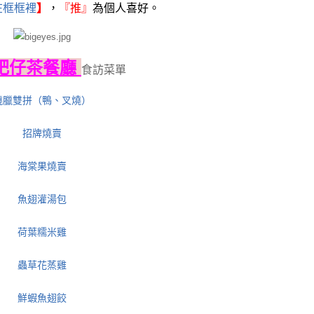
在框框裡
】
，
『
推』
為個人喜好。
肥仔茶餐廳
食訪菜單
燒臘雙拼（鴨、叉燒）
招牌燒賣
海棠果燒賣
魚翅灌湯包
荷葉糯米雞
蟲草花蒸雞
鮮蝦魚翅餃