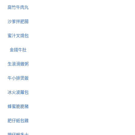
腐竹牛肉丸
沙爹拌肥腸
蜜汁叉燒包
金錢牛肚
生滾滑雞粥
牛小排煲飯
冰火波蘿包
蜂蜜脆脆豬
肥仔紙包雞
肥仔蝦多士