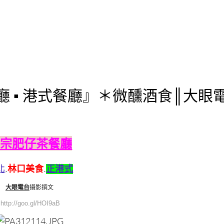
廳 ▪ 港式餐廳』＊微醺酒食║大眼
正宗肥仔茶餐廳
北
.
林口美食
.
正港式
大眼電台
攝影撰文
http://goo.gl/HOI9aB