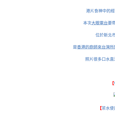
港片食神中的經
本次
大眼電台
要
位於新北
是
香港的廚師來台灣所
照片很多口水直
【
【
茶水使