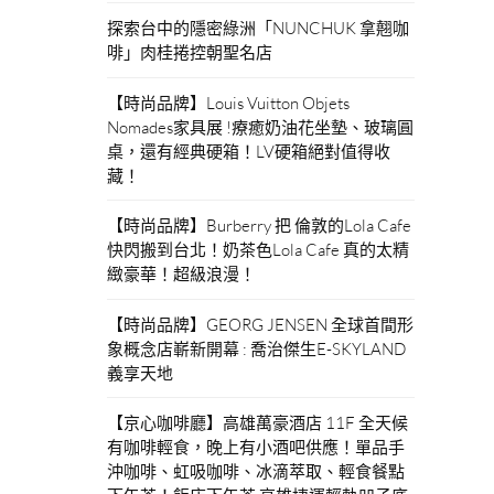
探索台中的隱密綠洲「NUNCHUK 拿翹咖
啡」肉桂捲控朝聖名店
【時尚品牌】Louis Vuitton Objets
Nomades家具展 !療癒奶油花坐墊、玻璃圓
桌，還有經典硬箱！LV硬箱絕對值得收
藏！
【時尚品牌】Burberry 把 倫敦的Lola Cafe
快閃搬到台北！奶茶色Lola Cafe 真的太精
緻豪華！超級浪漫！
【時尚品牌】GEORG JENSEN 全球首間形
象概念店嶄新開幕 : 喬治傑生E-SKYLAND
義享天地
【京心咖啡廳】高雄萬豪酒店 11F 全天候
有咖啡輕食，晚上有小酒吧供應！單品手
沖咖啡、虹吸咖啡、冰滴萃取、輕食餐點