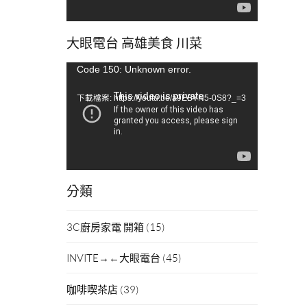
大眼電台 高雄美食 川菜
視
Code 150: Unknown error.
訊
下載檔案: https://youtu.be/a9EBYN5-0S8?_=3
播
放
器
分類
3C廚房家電 開箱
(15)
INVITE→←大眼電台
(45)
咖啡喫茶店
(39)