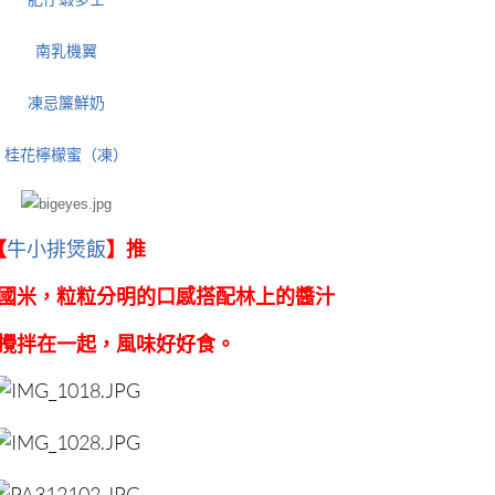
南乳機翼
凍忌簾鮮奶
桂花檸檬蜜（凍）
【
牛小排煲飯
】推
國米，粒粒分明的口感搭配林上的醬汁
攪拌在一起，風味好好食。