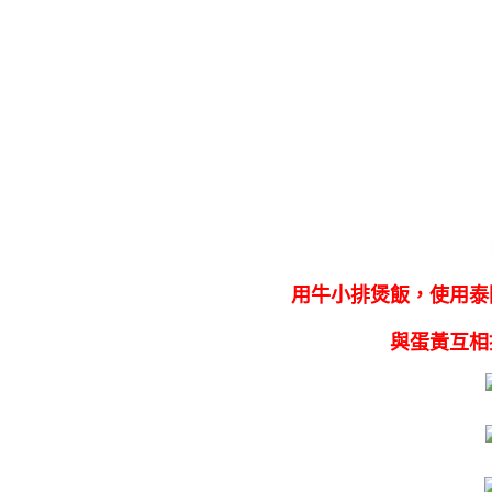
用牛小排煲飯，使用泰
與蛋黃互相