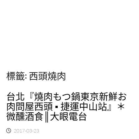
標籤:
西頭燒肉
台北『燒肉もつ鍋東京新鮮お
肉問屋西頭 ▪ 捷運中山站』＊
微醺酒食║大眼電台
2017-03-23