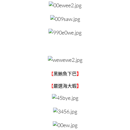
【
黑鮪魚下巴
】
【
嚴選海大蝦
】