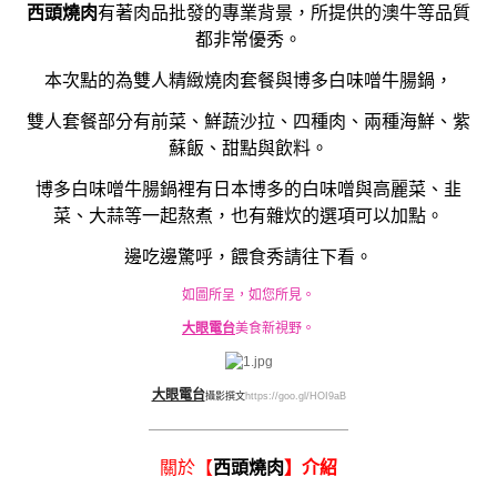
西頭燒肉
有著肉品批發的專業背景，所提供的澳牛等品質
都非常優秀。
本次點的為雙人精緻燒肉套餐與博多白味噌牛腸鍋，
雙人套餐部分有前菜、鮮蔬沙拉、四種肉、兩種海鮮、紫
蘇飯、甜點與飲料。
博多白味噌牛腸鍋裡有日本博多的白味噌與高麗菜、韭
菜、大蒜等一起熬煮，也有
雜炊的選項可以加點。
邊吃邊驚呼，餵食秀請往下看。
如圖所呈，如您所見。
大眼電台
美食新視野。
大眼電台
攝影撰文
https://goo.gl/HOI9aB
————————————————————
關於【
西頭燒肉
】介紹