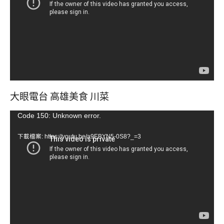
放
器
大眼電台 高雄美食 川菜
視
Code 150: Unknown error.
訊
下載檔案: https://youtu.be/a9EBYN5-0S8?_=3
播
放
器