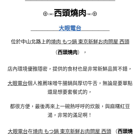
西頭燒肉
⊕
▫▪▫
▫
▪▫
⊕
＿＿＿＿＿
大眼電台
＿＿＿＿＿
位於中山北路上的
燒肉 もつ鍋 東京新鮮お肉問屋 西頭
（
西頭燒肉
），
店內環境優雅隱密，提供的食材也是非常新鮮品質不錯，
大眼電台
個人推薦味噌牛腸鍋與厚切牛舌，無論是要單點
還是想要套餐式的，
都很方便，最後再來上一碗熱呼呼的炊飯，與麻糬紅豆
湯，非常的滿足啊！
大眼電台
在
燒肉 もつ鍋 東京新鮮お肉問屋 西頭
（
西頭燒