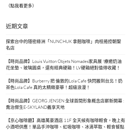
（點我看更多）
近期文章
探索台中的隱密綠洲「NUNCHUK 拿翹咖啡」肉桂捲控朝聖
名店
【時尚品牌】Louis Vuitton Objets Nomades家具展 !療癒奶油
花坐墊、玻璃圓桌，還有經典硬箱！LV硬箱絕對值得收藏！
【時尚品牌】Burberry 把 倫敦的Lola Cafe 快閃搬到台北！奶
茶色Lola Cafe 真的太精緻豪華！超級浪漫！
【時尚品牌】GEORG JENSEN 全球首間形象概念店嶄新開幕 :
喬治傑生E-SKYLAND義享天地
【京心咖啡廳】高雄萬豪酒店 11F 全天候有咖啡輕食，晚上有
小酒吧供應！單品手沖咖啡、虹吸咖啡、冰滴萃取、輕食餐點