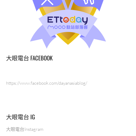
大眼電台 FACEBOOK
https://www.facebook.com/dayanasiablog/
大眼電台 IG
大眼電台Instagram