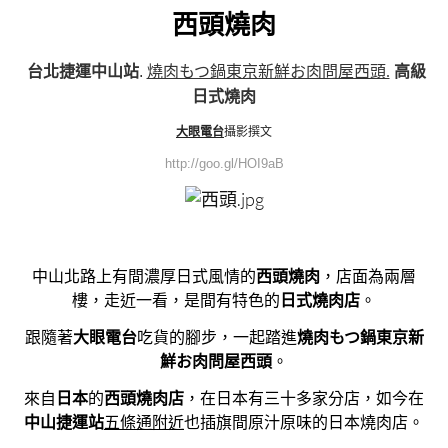
西頭燒肉
台北捷運中山站
.
燒肉もつ鍋東京新鮮お肉問屋西頭.
高級
日式燒肉
大眼電台
攝影撰文
http://goo.gl/HOI9aB
中山北路上有間濃厚日式風情的
西頭燒肉
，店面為兩層
樓，走近一看，是間有特色的
日式燒肉店
。
跟隨著
大眼電台
吃貨的腳步，一起踏進
燒肉もつ鍋東京新
鮮お肉問屋西頭
。
來自
日本
的
西頭燒肉店
，在日本有三十多家分店，
如今在
中山捷運站
五條通附近
也插旗間原汁原味的日本燒肉店。