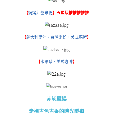
【
焗烤紅醬米粉
】五星級推推推推推
【
義大利醬汁、台灣米粉、美式焗烤
】
【
水果醋、美式咖啡
】
赤崁璽樓
走進古色古香的時光隧道