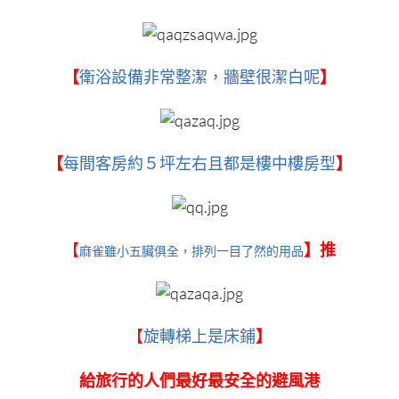
【
衛浴設備非常整潔，牆壁很潔白呢
】
【
每間客房約５坪左右且都是樓中樓房型
】
【
】推
麻雀雖小五臟俱全，排列一目了然的用品
【
旋轉梯上是床鋪
】
給旅行的人們最好最安全的避風港