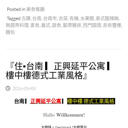
Posted in
美食餐廳
Tagged
古蹟
,
台南
,
台南市
,
合菜
,
有機
,
水果醋
,
泰式酸辣鍋
,
無國界料理
,
素食
,
義式
,
蔬食
,
藍帶豬排
,
西門圓環
,
赤崁璽樓
,
麵包
『住▪台南 ▎正興延平公寓 ▎
樓中樓德式工業風格』
2016-09-06
台南
▎
正興延平公寓
▎
樓中樓 德式工業風格
Hallo
Willkommen!
大眼妹。Geschmack ª大眼電台