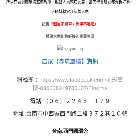
所以只要餐廳環境整潔乾淨，服務人員親切友善，當天聚會朋友都覺得好食，
大眼妹就會介紹給大家
記得
『酒後不開車，開車不喝酒』
希望大家能夠好好的享受生活
店家【
赤崁璽樓
】資訊
粉絲團：
https://www.facebook.com/赤崁璽
樓-836238249780107/?fref=ts
電話:
（０６）２２４５－１７９
地址:
台南市中西區西門路二段３７２巷１０號
台南.西門圓環旁