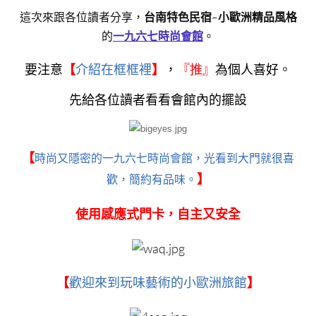
這次來跟各位讀者分享，
台南特色民宿
–
小歐洲精品風格
的
一九六七時尚會館
。
要注意
【
介紹在框框裡
】
，
『
推』
為個人喜好。
先給各位讀者看看會館內的擺設
【
時尚又隱密的一九六七時尚會館，光看到大門就很喜
歡，簡約有品味。
】
使用感應式門卡，自主又安全
【
歡迎來到玩味藝術的小歐洲旅館
】