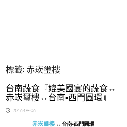
標籤:
赤崁璽樓
台南蔬食『媲美國宴的蔬食↔
赤崁璽樓↔台南▪西門圓環』
2016-09-06
赤崁璽樓
↔
台南▪西門圓環