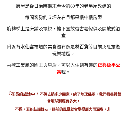
房屋是從日治時期末至今約60年的老房屋改建的
每間客房約５坪左右且都是樓中樓房型
旋轉梯上是床鋪及電視，樓下置放復古老傢俱及開放式浴
室
附近有
水仙宮
市場的美食還有像是
林百貨
等目前火紅旅遊
玩樂地區。
喜歡工業風的國王與皇后，可以入住到有趣的
正興延平公
寓
喔。
『
，
在長的旅途中
不管去過多少國家，繞了地球幾圈，我們都很難體
會地球到底有多大。
』
不過，若能結識好友，眼前的風景就會變得廣大而深奧。