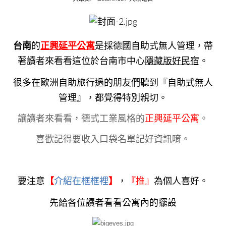
台南
的
正興延平公寓
是採德國自助式無人管理，帶
著讀者來看看這位於台南市中心
隱藏版好民宿
。
很多在歐洲自助旅行過的朋友們聽到『自助式無人
管理』，都覺得特別親切。
讓讀者來看看，德式工業風格的
正興延平公寓
。
喜歡記得要收入口袋名單記好資訊唷。
要注意
【
介紹在框框裡
】
，
『
推』
為個人喜好。
先給各位讀者看看公寓內的擺設