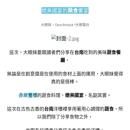
媲美國宴的
蔬食
饗宴
大眼妹。Geschmack ª大眼電台
這次，大眼妹要跟讀者們分享在
台南
吃到的美味
蔬食餐
廳
，
無論是在創意還是在使用的食材上面的運用，大眼妹覺得
真的是很棒。
赤崁璽樓
的蔬食料理，
媲美國宴
，名副其實。
這次在古色古香的
台南
洋樓裡享用著用心調理的
蔬食
，所
以我們除了分享食物之外，