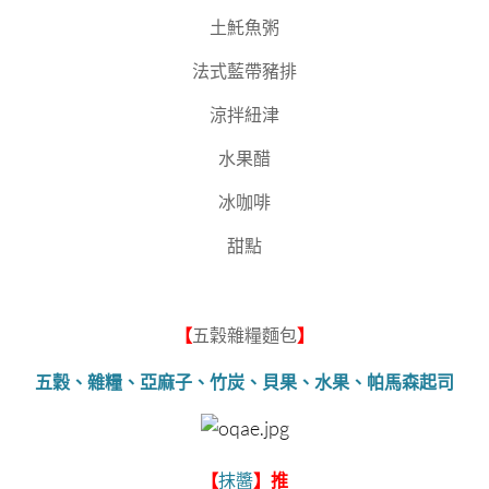
土魠魚粥
法式藍帶豬排
涼拌紐津
水果醋
冰咖啡
甜點
【
五穀雜糧麵包
】
五穀、雜糧、亞麻子、竹炭、貝果、水果、帕馬森起司
抹醬
【
】推