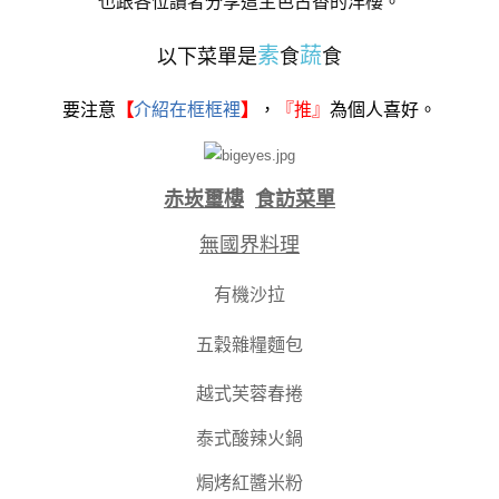
也跟各位讀者分享這主色古香的洋樓。
素
蔬
以下菜單是
食
食
要注意
【
介紹在框框裡
】
，
『
推』
為個人喜好。
赤崁璽樓
食訪菜單
無國界料理
有機沙拉
五穀雜糧麵包
越式芙蓉春捲
泰式酸辣火鍋
焗烤紅醬米粉