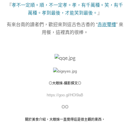
『
孝
不一定順。順，不一定
孝
。
孝，有千萬種。笑，有千
萬種。孝到最後，才能笑到最後。
』
有來台南的讀者們，歡迎來到這古色古香的 “
赤崁璽樓
” 來
用餐，這裡真的很棒。
◎大眼妹-攝影撰文◎
https://goo.gl/HOI9aB
◎◎
關於美食介紹，大眼妹一直覺得這是很主觀的東西，