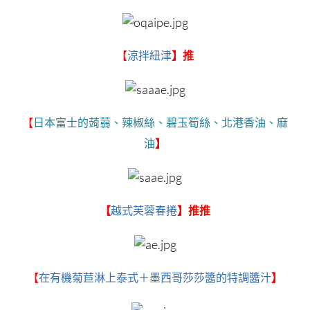
【
涼拌紐津
】推
日本富士的蒟蒻、辣椒絲、碧玉筍絲、北港香油、麻
【
油
】
【
越式芙蓉春捲
】推推
【
在有機菊苣淋上泰式＋墨西哥莎莎醬的特調醬汁
】