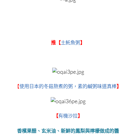
推【
土魠魚粥
】
【
使用日本的冬菇熬煮的粥，素的鹹粥味道真棒
】
【
有機沙拉
】
香檳果醋、玄米油、新鮮的鳳梨與檸檬做成的醬