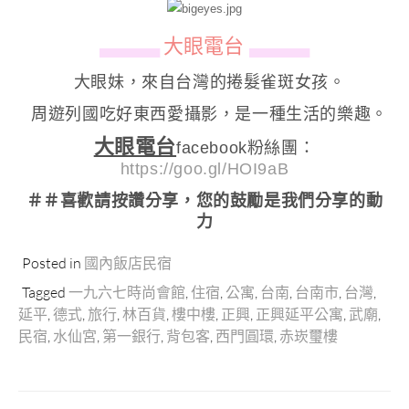
大眼電台
▄▄▄▄▄▄
▄▄▄▄▄▄
大眼妹，來自台灣的捲髮雀斑女孩。
周遊列國吃好東西愛攝影，是一種生活的樂趣。
大眼電台
facebook粉絲團：
https://goo.gl/HOI9aB
＃＃喜歡請按讚分享
，您的鼓勵是我們分享的動
力
Posted in
國內飯店民宿
Tagged
一九六七時尚會館
,
住宿
,
公寓
,
台南
,
台南市
,
台灣
,
延平
,
德式
,
旅行
,
林百貨
,
樓中樓
,
正興
,
正興延平公寓
,
武廟
,
民宿
,
水仙宮
,
第一銀行
,
背包客
,
西門圓環
,
赤崁璽樓