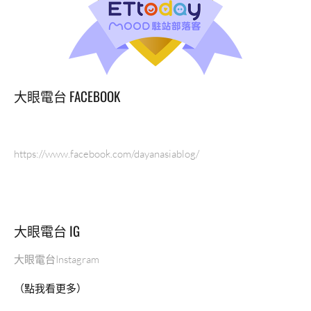
級
運
動
器
材
PRECOR
大眼電台 FACEBOOK
跟
LIFE
FITNESS
增
https://www.facebook.com/dayanasiablog/
肌
減
脂
健
大眼電台 IG
康
生
活，
大眼電台Instagram
詳
（點我看更多）
細
介