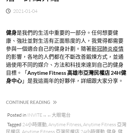
2021-01-04
健身
是我們的生活中重要的一部分。任何想要健
康、強壯並對生活有正面態度的人，我覺得都需要
參與一個適合自己的健身計劃。隨著
新冠肺炎疫情
的影響，各地的人們都在不斷改善鍛煉方式，並通
過使用不同的媒介、方法和科技來達到自己的健身
目標。「
Anytime Fitness 高雄市亞灣民權店 24H健
身中心
」是我這兩年的好夥伴，詳細跟大家分享。
“ANYTIME
CONTINUE READING
FITNESS
Posted in
INVITE→←大眼電台
亞
灣
Tagged
24小時運動
,
Anytime Fitness
,
Anytime Fitness 亞灣
民
民權店
,
Anytime Fitness 亞灣民權店 24小時運動
,
健身
,
健