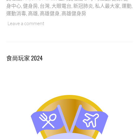
權
身中心
,
健身房
,
台灣
,
大眼電台
,
新冠肺炎
,
私人最大家
,
運動
,
店
運動消毒
,
高雄
,
高雄健身
,
高雄健身房
｜
高
Leave a comment
雄
最
大
間
食尚玩家 2024
的
24
小
時
運
動
中
心！
採
用
美
國
頂