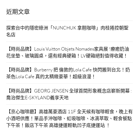
紹。”
近期文章
探索台中的隱密綠洲「NUNCHUK 拿翹咖啡」肉桂捲控朝聖
名店
【時尚品牌】Louis Vuitton Objets Nomades家具展 !療癒奶油
花坐墊、玻璃圓桌，還有經典硬箱！LV硬箱絕對值得收藏！
【時尚品牌】Burberry 把 倫敦的Lola Cafe 快閃搬到台北！奶
茶色Lola Cafe 真的太精緻豪華！超級浪漫！
【時尚品牌】GEORG JENSEN 全球首間形象概念店嶄新開幕 :
喬治傑生E-SKYLAND義享天地
【京心咖啡廳】高雄萬豪酒店 11F 全天候有咖啡輕食，晚上有
小酒吧供應！單品手沖咖啡、虹吸咖啡、冰滴萃取、輕食餐點
下午茶！飯店下午茶 高雄捷運輕軌凹子底捷運站 ！