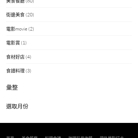
美食餐廳
(80)
街邊美食
(20)
電影movie
(2)
電影賞
(1)
食材好店
(4)
食譜料理
(3)
彙整
彙
整
首頁
美食餐廳
料理食譜
咖啡玩具收藏
國外景點打卡