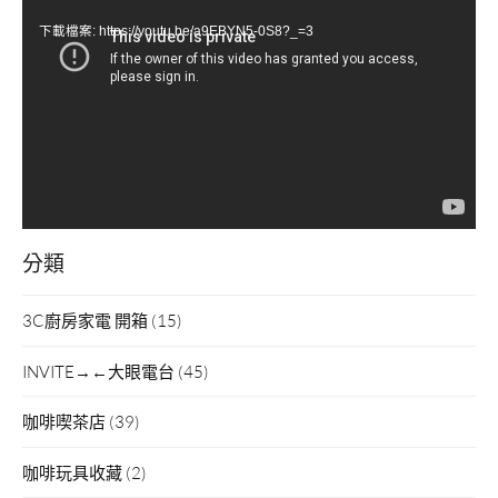
訊
下載檔案: https://youtu.be/a9EBYN5-0S8?_=3
播
放
器
分類
3C廚房家電 開箱
(15)
INVITE→←大眼電台
(45)
咖啡喫茶店
(39)
咖啡玩具收藏
(2)