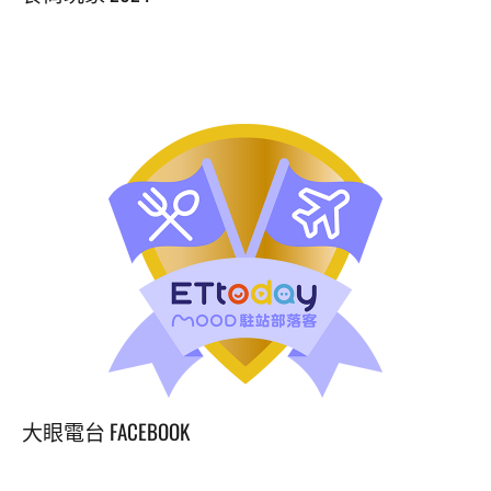
先
生
獨
家
授
權
指
導！
穀
物
麵
皮
好
Q
好
彈
好
大眼電台 FACEBOOK
吃
營
養！”