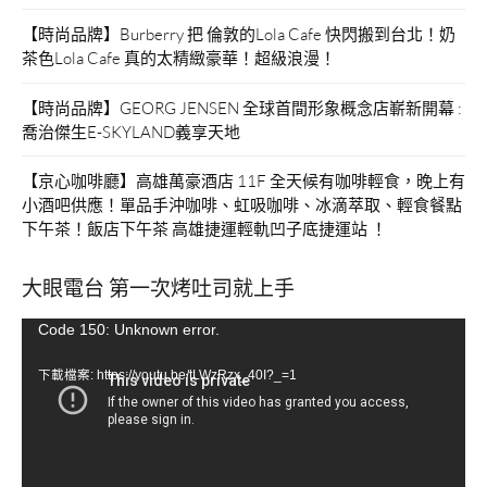
【時尚品牌】Burberry 把 倫敦的Lola Cafe 快閃搬到台北！奶
茶色Lola Cafe 真的太精緻豪華！超級浪漫！
【時尚品牌】GEORG JENSEN 全球首間形象概念店嶄新開幕 :
喬治傑生E-SKYLAND義享天地
【京心咖啡廳】高雄萬豪酒店 11F 全天候有咖啡輕食，晚上有
小酒吧供應！單品手沖咖啡、虹吸咖啡、冰滴萃取、輕食餐點
下午茶！飯店下午茶 高雄捷運輕軌凹子底捷運站 ！
大眼電台 第一次烤吐司就上手
視
Code 150: Unknown error.
訊
下載檔案: https://youtu.be/tLWzRzx_40I?_=1
播
放
器