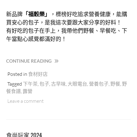
新品牌
「福穀樂」
，標榜好吃追求營養健康，能購
買安心的包子，是我這次要跟大家分享的好料！
有好吃的包子在手上，我帶他們野餐、早餐吃、下
午當點心感覺都滿好的！
“「福
CONTINUE READING
穀
Posted in
食材好店
樂」
幸
Tagged
下午茶
,
包子
,
古早味
,
大眼電台
,
營養包子
,
野餐
,
野
福
餐食譜
,
露營
安
Leave a comment
心
包
子
店，
馬
食尚玩家 2024
可