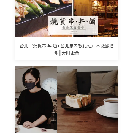
台北『燒貨串.丼.酒 ▪ 台北忠孝敦化站』＊微醺酒
食║大眼電台