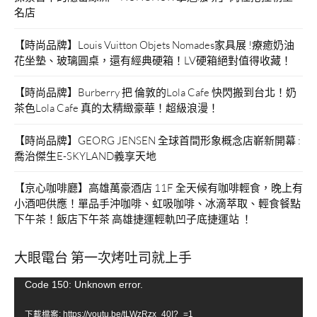
名店
【時尚品牌】Louis Vuitton Objets Nomades家具展 !療癒奶油
花坐墊、玻璃圓桌，還有經典硬箱！LV硬箱絕對值得收藏！
【時尚品牌】Burberry 把 倫敦的Lola Cafe 快閃搬到台北！奶
茶色Lola Cafe 真的太精緻豪華！超級浪漫！
【時尚品牌】GEORG JENSEN 全球首間形象概念店嶄新開幕 :
喬治傑生E-SKYLAND義享天地
【京心咖啡廳】高雄萬豪酒店 11F 全天候有咖啡輕食，晚上有
小酒吧供應！單品手沖咖啡、虹吸咖啡、冰滴萃取、輕食餐點
下午茶！飯店下午茶 高雄捷運輕軌凹子底捷運站 ！
大眼電台 第一次烤吐司就上手
視
Code 150: Unknown error.
訊
下載檔案: https://youtu.be/tLWzRzx_40I?_=1