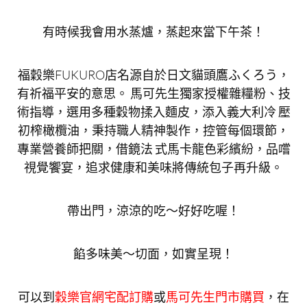
有時候我會用水蒸爐，蒸起來當下午茶！
福穀樂FUKURO店名源自於日文貓頭鷹ふくろう，
有祈福平安的意思。 馬可先生獨家授權雜糧粉、技
術指導，選用多種穀物揉入麵皮，添入義大利冷 壓
初榨橄欖油，秉持職人精神製作，控管每個環節，
專業營養師把關，借鏡法 式馬卡龍色彩繽紛，品嚐
視覺饗宴，追求健康和美味將傳統包子再升級。
帶出門，涼涼的吃～好好吃喔！
餡多味美～切面，如實呈現！
可以到
穀樂官網宅配訂購
或
馬可先生門市購買
，在