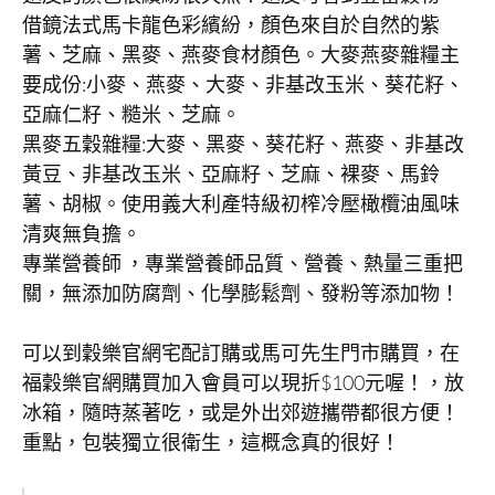
借鏡法式馬卡龍色彩繽紛，顏色來自於自然的紫
薯、芝麻、黑麥、燕麥食材顏色。大麥燕麥雜糧主
要成份:小麥、燕麥、大麥、非基改玉米、葵花籽、
亞麻仁籽、糙米、芝麻。
黑麥五穀雜糧:大麥、黑麥、葵花籽、燕麥、非基改
黃豆、非基改玉米、亞麻籽、芝麻、裸麥、馬鈴
薯、胡椒。使用義大利產特級初榨冷壓橄欖油風味
清爽無負擔。
專業營養師 ，專業營養師品質、營養、熱量三重把
關，無添加防腐劑、化學膨鬆劑、發粉等添加物！
可以到穀樂官網宅配訂購或馬可先生門市購買，在
福穀樂官網購買加入會員可以現折$100元喔！，放
冰箱，隨時蒸著吃，或是外出郊遊攜帶都很方便！
重點，包裝獨立很衛生，這概念真的很好！