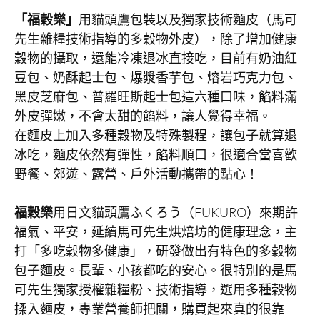
「福穀樂」
用貓頭鷹包裝以及獨家技術麵皮（馬可
先生雜糧技術指導的多穀物外皮），除了增加健康
穀物的攝取，還能冷凍退冰直接吃，目前有奶油紅
豆包、奶酥起士包、爆漿香芋包、熔岩巧克力包、
黑皮芝麻包、普羅旺斯起士包這六種口味，餡料滿
外皮彈嫩，不會太甜的餡料，讓人覺得幸福。
在麵皮上加入多種穀物及特殊製程，讓包子就算退
冰吃，麵皮依然有彈性，餡料順口，很適合當喜歡
野餐、郊遊、露營、戶外活動攜帶的點心！
福穀樂
用日文貓頭鷹ふくろう（FUKURO）來期許
福氣、平安，延續馬可先生烘焙坊的健康理念，主
打「多吃穀物多健康」，研發做出有特色的多穀物
包子麵皮。長輩、小孩都吃的安心。很特別的是馬
可先生獨家授權雜糧粉、技術指導，選用多種穀物
揉入麵皮，專業營養師把關，購買起來真的很靠