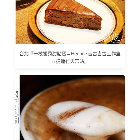
台北『一枝獨秀甜點窩↔Heehee 吉古吉古工作室
↔捷運行天宮站』