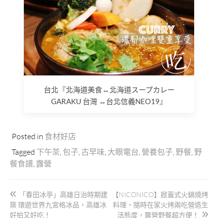
台北『北海道美食↔北海道スープカレー
GARAKU 台灣 ↔台北信義NEO19』
Posted in
食材好店
Tagged
下午茶
,
包子
,
古早味
,
大眼電台
,
營養包子
,
野餐
,
野
餐食譜
,
露營
文
「春田冰亭」高雄日治時期建
【NICONICO】掀蓋式火鍋燒烤
章
築 環遊世界九宮格冰品，高雄冰
料理，隨時在家火烤兩吃營造生
好拍又好吃！
活態度，露營野餐超方便！