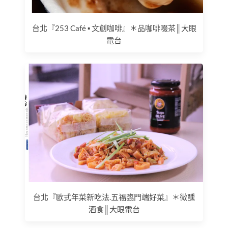
台北『253 Café ▪ 文創咖啡』＊品咖啡啜茶║大眼
電台
台北『歐式年菜新吃法.五福臨門端好菜』＊微醺
酒食║大眼電台