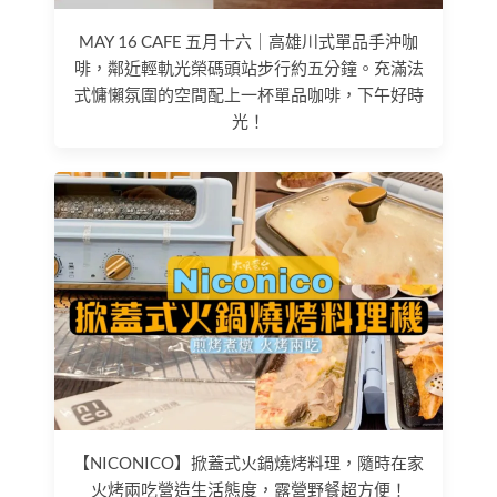
MAY 16 CAFE 五月十六｜高雄川式單品手沖咖
啡，鄰近輕軌光榮碼頭站步行約五分鐘。充滿法
式慵懶氛圍的空間配上一杯單品咖啡，下午好時
光！
【NICONICO】掀蓋式火鍋燒烤料理，隨時在家
火烤兩吃營造生活態度，露營野餐超方便！