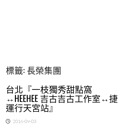
標籤:
長榮集團
台北『一枝獨秀甜點窩
↔HEEHEE 吉古吉古工作室↔捷
運行天宮站』
2016-09-03