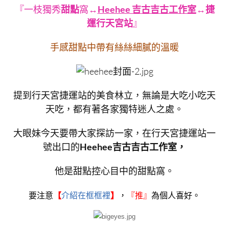
『一枝獨秀
甜點
窩↔
Heehee 吉古吉古工作室
↔
捷
運行天宮站
』
手感甜點中帶有絲絲細膩的溫暖
提到行天宮捷運站的美食林立，無論是大吃小吃天
天吃，都有著各家獨特迷人之處。
大眼妹今天要帶大家探訪一家，在行天宮捷運站一
號出口的
Heehee吉古吉古工作室，
他是甜點控心目中的甜點窩。
要注意
【
介紹在框框裡
】
，
『
推』
為個人喜好。