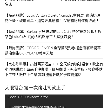
名店
【時尚品牌】Louis Vuitton Objets Nomades家具展 !療癒奶油
花坐墊、玻璃圓桌，還有經典硬箱！LV硬箱絕對值得收藏！
【時尚品牌】Burberry 把 倫敦的Lola Cafe 快閃搬到台北！奶
茶色Lola Cafe 真的太精緻豪華！超級浪漫！
【時尚品牌】GEORG JENSEN 全球首間形象概念店嶄新開幕 :
喬治傑生E-SKYLAND義享天地
【京心咖啡廳】高雄萬豪酒店 11F 全天候有咖啡輕食，晚上有
小酒吧供應！單品手沖咖啡、虹吸咖啡、冰滴萃取、輕食餐點
下午茶！飯店下午茶 高雄捷運輕軌凹子底捷運站 ！
大眼電台 第一次烤吐司就上手
視
Code 150: Unknown error.
訊
下載檔案: https://youtu.be/tLWzRzx_40I?_=1