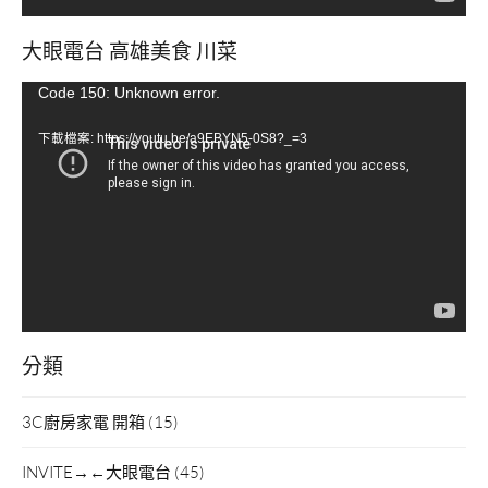
大眼電台 高雄美食 川菜
視
Code 150: Unknown error.
訊
下載檔案: https://youtu.be/a9EBYN5-0S8?_=3
播
放
器
分類
3C廚房家電 開箱
(15)
INVITE→←大眼電台
(45)