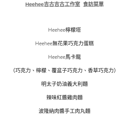
Heehee吉古吉古工作室
食訪菜單
Heehee
檸檬塔
Heehee
無花果巧克力蛋糕
Heehee
馬卡龍
（巧克力、檸檬、覆盆子巧克力、香草巧克力）
明太子奶油義大利麵
辣味紅醬雞肉麵
波隆納肉醬手工肉丸麵