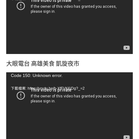
播
放
器
大眼電台 高雄美食 凱旋夜市
視
Code 150: Unknown error.
訊
下載檔案: https://youtu.be/b-XfFVK6jDg?_=2
播
放
器