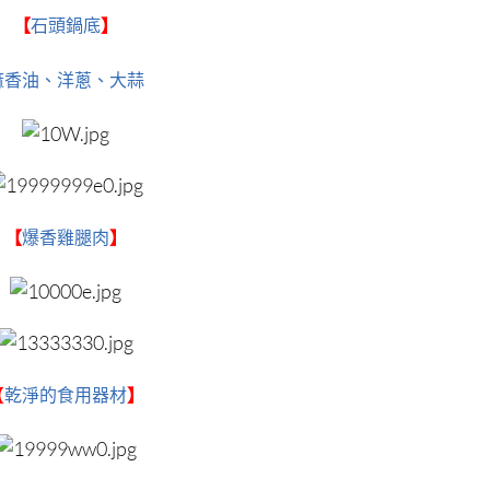
【
石頭鍋底
】
麻香油、洋蔥、大蒜
【
爆香雞腿肉
】
【
乾淨的食用器材
】