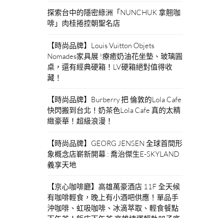
探索台中的隱密綠洲「NUNCHUK 拿翹咖
啡」肉桂捲控朝聖名店
【時尚品牌】Louis Vuitton Objets
Nomades家具展 !療癒奶油花坐墊、玻璃圓
桌，還有經典硬箱！LV硬箱絕對值得收
藏！
【時尚品牌】Burberry 把 倫敦的Lola Cafe
快閃搬到台北！奶茶色Lola Cafe 真的太精
緻豪華！超級浪漫！
【時尚品牌】GEORG JENSEN 全球首間形
象概念店嶄新開幕 : 喬治傑生E-SKYLAND
義享天地
【京心咖啡廳】高雄萬豪酒店 11F 全天候
有咖啡輕食，晚上有小酒吧供應！單品手
沖咖啡、虹吸咖啡、冰滴萃取、輕食餐點