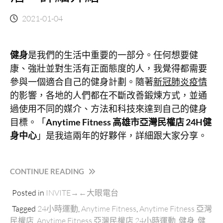
2021-01-04
健身
是我們的生活中重要的一部分。任何想要健
康、強壯並對生活有正面態度的人，我覺得都需要
參與一個適合自己的健身計劃。隨著
新冠肺炎疫情
的影響，各地的人們都在不斷改善鍛煉方式，並通
過使用不同的媒介、方法和科技來達到自己的健身
目標。「
Anytime Fitness 高雄市亞灣民權店 24H健
身中心
」是我這兩年的好夥伴，詳細跟大家分享。
“ANYTIME
CONTINUE READING
FITNESS
Posted in
INVITE→←大眼電台
亞
灣
Tagged
24小時運動
,
Anytime Fitness
,
Anytime Fitness 亞灣
民
民權店
,
Anytime Fitness 亞灣民權店 24小時運動
,
健身
,
健