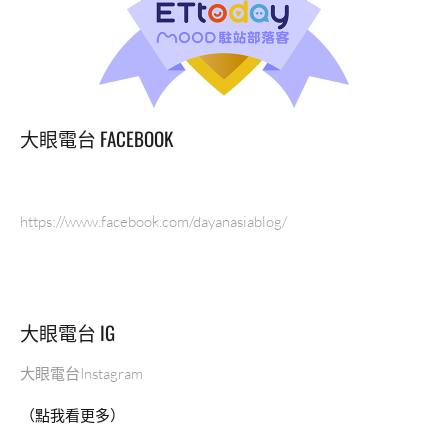
級
運
動
器
材
PRECOR
大眼電台 FACEBOOK
跟
LIFE
FITNESS
增
https://www.facebook.com/dayanasiablog/
肌
減
脂
健
大眼電台 IG
康
生
活，
大眼電台Instagram
詳
（點我看更多）
細
介