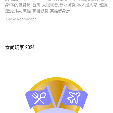
權
身中心
,
健身房
,
台灣
,
大眼電台
,
新冠肺炎
,
私人最大家
,
運動
,
店
運動消毒
,
高雄
,
高雄健身
,
高雄健身房
｜
高
Leave a comment
雄
最
大
間
食尚玩家 2024
的
24
小
時
運
動
中
心！
採
用
美
國
頂