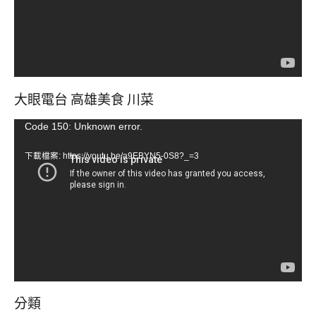
大眼電台 高雄美食 川菜
視
Code 150: Unknown error.
訊
下載檔案: https://youtu.be/a9EBYN5-0S8?_=3
播
放
器
分類