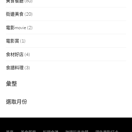
美食餐廳
(80)
街邊美食
(20)
電影movie
(2)
電影賞
(1)
食材好店
(4)
食譜料理
(3)
彙整
彙
整
首頁
美食餐廳
料理食譜
咖啡玩具收藏
國外景點打卡