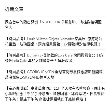
紹。”
近期文章
探索台中的隱密綠洲「NUNCHUK 拿翹咖啡」肉桂捲控朝聖
名店
【時尚品牌】Louis Vuitton Objets Nomades家具展 !療癒奶油
花坐墊、玻璃圓桌，還有經典硬箱！LV硬箱絕對值得收藏！
【時尚品牌】Burberry 把 倫敦的Lola Cafe 快閃搬到台北！奶
茶色Lola Cafe 真的太精緻豪華！超級浪漫！
【時尚品牌】GEORG JENSEN 全球首間形象概念店嶄新開幕 :
喬治傑生E-SKYLAND義享天地
【京心咖啡廳】高雄萬豪酒店 11F 全天候有咖啡輕食，晚上有
小酒吧供應！單品手沖咖啡、虹吸咖啡、冰滴萃取、輕食餐點
下午茶！飯店下午茶 高雄捷運輕軌凹子底捷運站 ！