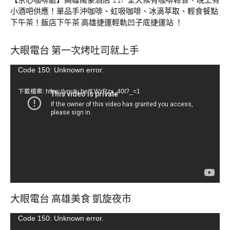
小酒吧供應！單品手沖咖啡、虹吸咖啡、冰滴萃取、輕食餐點
下午茶！飯店下午茶 高雄捷運輕軌凹子底捷運站 ！
大眼電台 第一次烤吐司就上手
視
Code 150: Unknown error.
訊
下載檔案: https://youtu.be/tLWzRzx_40I?_=1
播
放
器
大眼電台 高雄美食 凱旋夜市
視
Code 150: Unknown error.