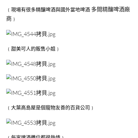
多間精釀啤酒廠
﹛現場有很多精釀啤酒與國外當地啤酒
商
﹜
﹛甜美可人的販售小姐﹜
﹛大葉高島屋是個寵物友善的百貨公司﹜
﹛每家啤酒攤位都很熱情﹜