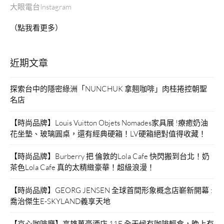
大眼電台Instagram
（點我看更多）
近期文章
探索台中的隱密綠洲「NUNCHUK 拿翹咖啡」肉桂捲控朝聖
名店
【時尚品牌】Louis Vuitton Objets Nomades家具展 !療癒奶油
花坐墊、玻璃圓桌，還有經典硬箱！LV硬箱絕對值得收藏！
【時尚品牌】Burberry 把 倫敦的Lola Cafe 快閃搬到台北！奶
茶色Lola Cafe 真的太精緻豪華！超級浪漫！
【時尚品牌】GEORG JENSEN 全球首間形象概念店嶄新開幕 :
喬治傑生E-SKYLAND義享天地
【京心咖啡廳】高雄萬豪酒店 11F 全天候有咖啡輕食，晚上有