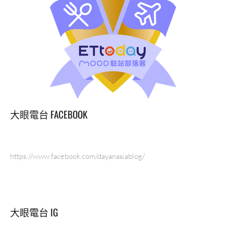
大眼電台 FACEBOOK
https://www.facebook.com/dayanasiablog/
大眼電台 IG