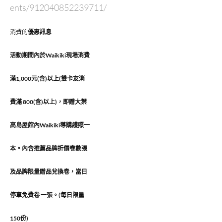
ents/912040852239711/
消費的
優惠訊息
活動期間內於Waikiki現場消費
滿1,000元(含)以上(雙卡友消
費滿 800(含)以上)，即贈大葉
高島屋館內Waikiki導購護照一
本。內含推薦品牌折價卷數張
及品牌限量贈品兌換卷，當日
停車免費卷 一張。(每日限量
150份)