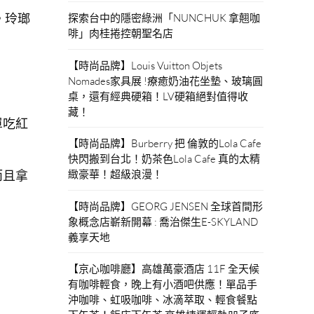
。玲瑯
探索台中的隱密綠洲「NUNCHUK 拿翹咖
啡」肉桂捲控朝聖名店
【時尚品牌】Louis Vuitton Objets
Nomades家具展 !療癒奶油花坐墊、玻璃圓
桌，還有經典硬箱！LV硬箱絕對值得收
藏！
單吃紅
【時尚品牌】Burberry 把 倫敦的Lola Cafe
快閃搬到台北！奶茶色Lola Cafe 真的太精
而且拿
緻豪華！超級浪漫！
【時尚品牌】GEORG JENSEN 全球首間形
象概念店嶄新開幕 : 喬治傑生E-SKYLAND
義享天地
【京心咖啡廳】高雄萬豪酒店 11F 全天候
有咖啡輕食，晚上有小酒吧供應！單品手
沖咖啡、虹吸咖啡、冰滴萃取、輕食餐點