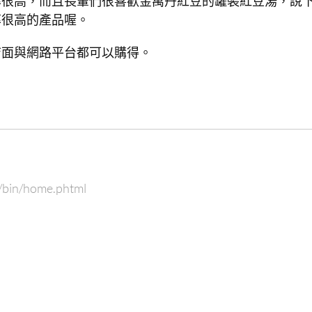
率很高，而且長輩們很喜歡金萬丹紅豆的罐裝紅豆湯，說
率很高的產品喔。
店面與網路平台都可以購得。
t/bin/home.phtml