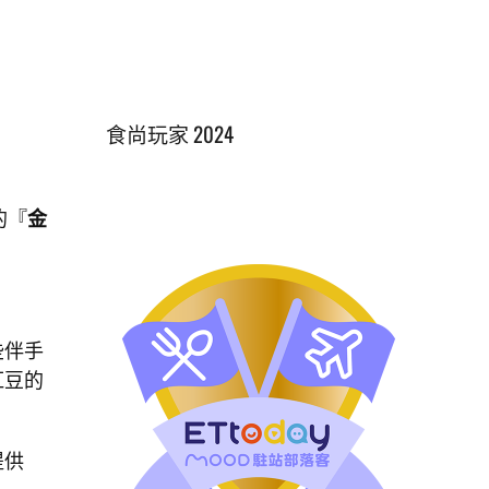
食尚玩家 2024
的『
金
些伴手
紅豆的
提供