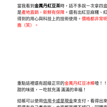
當我看到
金萬丹紅豆茶
時，話不多說ㄧ次拿四
是
產地直銷，新鮮有保障
。還有出紅豆麻糬、
得到的用心與科技上的技術使用。
價格都非常
擔（笑）。
重點這裡還有超級正宗的
金萬丹紅豆冰棒
噎！
甜的味道，ㄧ吃就充滿 滿滿的幸福！
結帳可以使用
信用卡或是現金
來支付，看得出