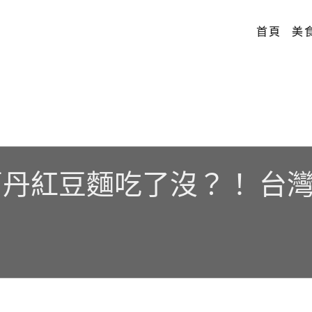
首頁
美
丹紅豆麵吃了沒？！ 台