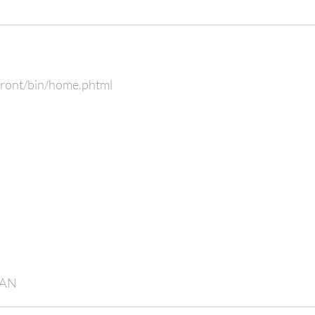
front/bin/home.phtml
EAN