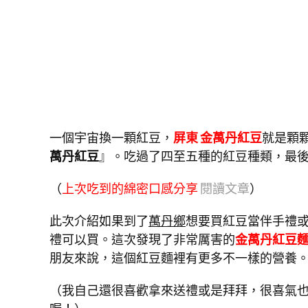
一個宇宙換一顆紅豆，
屏東 金萬丹紅豆
就是顆
萬丹紅豆
』。吃過了四至五種的紅豆種類，最
（
上次吃到的綿密口感分享
閱讀文章
）
此次介紹如果到了
萬丹鄉
想要買紅豆當伴手禮
禮可以買。這次發現了非常厲害的
金萬丹紅豆
朋友來說，這個紅豆麵裡有更多不一樣的營養
（我自己還很喜歡拿來送禮或是拜拜，很喜氣