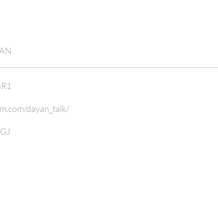
EAN
nR1
am.com/dayan_talk/
bGJ