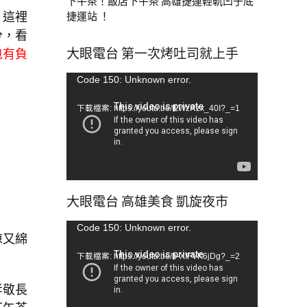
下午茶！飯店下午茶 高雄捷運輕軌凹子底
，這裡
捷運站 ！
分，看
大眼電台 第一次烤吐司就上手
包有負
視
Code 150: Unknown error.
訊
下載檔案: https://youtu.be/tLWzRzx_40I?_=1
播
放
器
大眼電台 高雄美食 凱旋夜市
視
Code 150: Unknown error.
涼又綿
訊
下載檔案: https://youtu.be/b-XfFVK6jDg?_=2
播
放
孝敬長
器