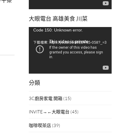
下午茶
大眼電台 高雄美食 川菜
視
Code 150: Unknown error.
訊
下載檔案: https://youtu.be/a9EBYN5-0S8?_=3
播
放
器
分類
3C廚房家電 開箱
(15)
INVITE→←大眼電台
(45)
咖啡喫茶店
(39)