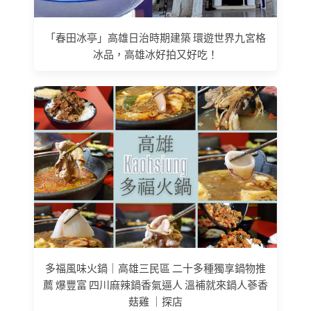
「春田冰亭」高雄日治時期建築 環遊世界九宮格
冰品，高雄冰好拍又好吃！
多福風味火鍋｜高雄三民區 二十多種獨享鍋物推
薦 爆豐富 四川麻辣鍋香氣逼人 溫補就來鍋人蔘香
菇雞 ｜探店