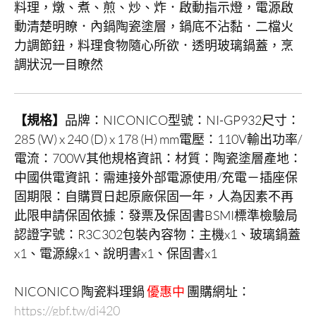
料理，燉、煮、煎、炒、炸．啟動指示燈，電源啟
動清楚明瞭．內鍋陶瓷塗層，鍋底不沾黏．二檔火
力調節鈕，料理食物隨心所欲．透明玻璃鍋蓋，烹
調狀況一目瞭然
【規格】
品牌：NICONICO型號：NI-GP932尺寸：
285 (W) x 240 (D) x 178 (H) mm電壓：110V輸出功率/
電流：700W其他規格資訊：材質：陶瓷塗層產地：
中國供電資訊：需連接外部電源使用/充電－插座保
固期限：自購買日起原廠保固一年，人為因素不再
此限申請保固依據：發票及保固書BSMI標準檢驗局
認證字號：R3C302包裝內容物：主機x1、玻璃鍋蓋
x1、電源線x1、說明書x1、保固書x1
NICONICO 陶瓷料理鍋
優惠中
團購網址：
https://gbf.tw/di420