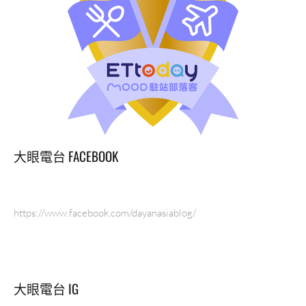
大眼電台 FACEBOOK
https://www.facebook.com/dayanasiablog/
大眼電台 IG