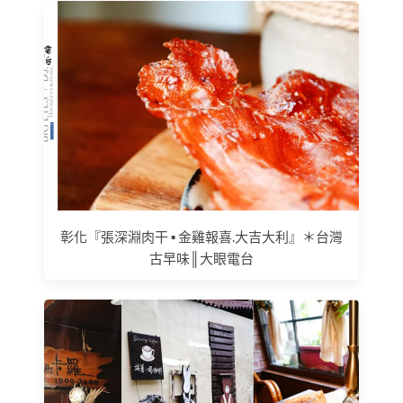
彰化『張深淵肉干 ▪ 金雞報喜.大吉大利』＊台灣
古早味║大眼電台