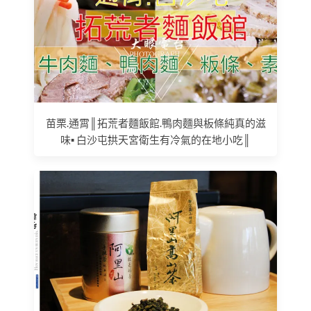
苗栗.通霄║拓荒者麵飯館.鴨肉麵與板條純真的滋
味▪ 白沙屯拱天宮衛生有冷氣的在地小吃║