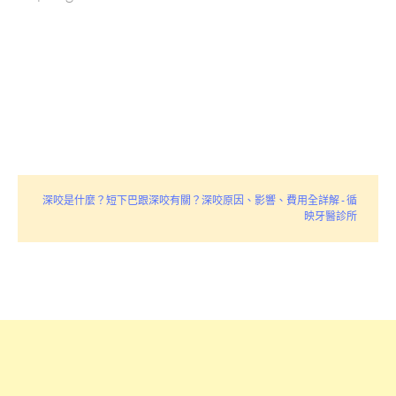
深咬是什麼？短下巴跟深咬有關？深咬原因、影響、費用全詳解 - 循
映牙醫診所