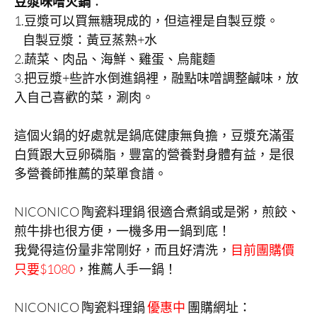
豆漿味噌火鍋
：
1.豆漿可以買無糖現成的，但這裡是自製豆漿。
自製豆漿：黃豆蒸熟+水
2.蔬菜、肉品、海鮮、雞蛋、烏龍麵
3.把豆漿+些許水倒進鍋裡，融點味噌調整鹹味，放
入自己喜歡的菜，涮肉。
這個火鍋的好處就是鍋底健康無負擔，豆漿充滿蛋
白質跟大豆卵磷脂，豐富的營養對身體有益，是很
多營養師推薦的菜單食譜。
NICONICO 陶瓷料理鍋 很適合煮鍋或是粥，煎餃、
煎牛排也很方便，一機多用一鍋到底！
我覺得這份量非常剛好，而且好清洗，
目前團購價
只要$1080
，推薦人手一鍋！
NICONICO 陶瓷料理鍋
優惠中
團購網址：