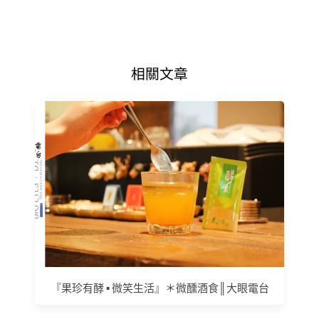
相關文章
『果珍有酵 ▪ 微笑生活』＊微醺酒食║大眼電台