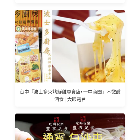
台中『波士多火烤鮮雞專賣店▪ 一中商圈』＊微醺
酒食║大眼電台