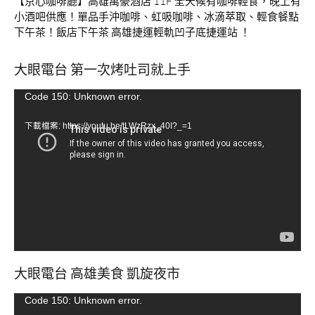
【京心咖啡廳】高雄萬豪酒店 11F 全天候有咖啡輕食，晚上有
小酒吧供應！單品手沖咖啡、虹吸咖啡、冰滴萃取、輕食餐點
下午茶！飯店下午茶 高雄捷運輕軌凹子底捷運站 ！
大眼電台 第一次烤吐司就上手
視
Code 150: Unknown error.
訊
下載檔案: https://youtu.be/tLWzRzx_40I?_=1
播
放
器
大眼電台 高雄美食 凱旋夜市
視
Code 150: Unknown error.