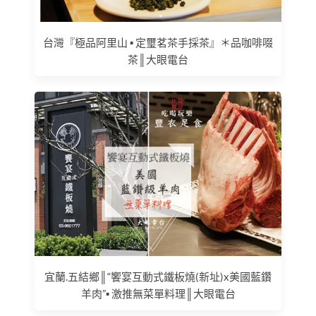
台灣『極品阿里山 ▪ 定璽茗茶手採茶』＊品咖啡啜
茶║大眼電台
宜蘭.五結鄉║“饗宴互動式鐵板燒(新址)x美國藍鑽
羊肉”▪ 激推無菜單料理║大眼電台