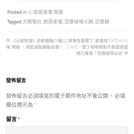
Posted in
3C廚房家電 開箱
Tagged
大眼電台
,
廚房家電
,
豆漿味噌火鍋
,
豆漿鍋
文
《元榆牧場》舒肥雞胸六種口
[屏東恆春墾丁] 肥春號 FATCHUN
章
味“開箱”，增肌減脂運動菜單！
CAFE，墾丁咖啡絕對不能錯過盛
導
開九重葛！恆春咖啡必訪
覽
發佈留言
發佈留言必須填寫的電子郵件地址不會公開。
必填
欄位標示為
*
留言
*