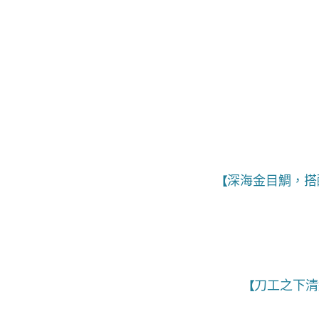
深海金目鯛，搭
【
刀工之下清
【