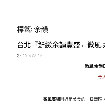
標籤:
余韻
台北『鮮緻余韻豐盛↔微風
2016-08-29
微風
.
余韻
令
微風廣場
附近是美食的一級戰區