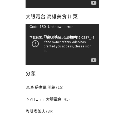
大眼電台 高雄美食 川菜
視
Code 150: Unknown error.
訊
下載檔案: https://youtu.be/a9EBYN5-0S8?_=3
播
放
器
分類
3C廚房家電 開箱
(15)
INVITE→←大眼電台
(45)
咖啡喫茶店
(39)