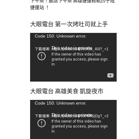
下午茶！飯店下午茶 高雄捷運輕軌凹子底
捷運站 ！
大眼電台 第一次烤吐司就上手
視
Code 150: Unknown error.
訊
下載檔案: https://youtu.be/tLWzRzx_40I?_=1
播
放
器
大眼電台 高雄美食 凱旋夜市
視
Code 150: Unknown error.
訊
下載檔案: https://youtu.be/b-XfFVK6jDg?_=2
播
放
器