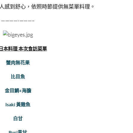
人感到舒心，依照時節提供無菜單料理。
————-
———–
日本料理 本次食訪菜單
蟹肉無花果
比目魚
金目鯛+海膽
Isaki 黃雞魚
白甘
Buri青甘