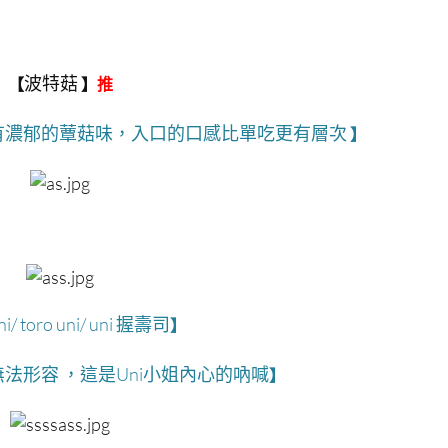
波特菇
【
】
推
有濃郁的蕈菇味，入口的口感比單吃更有層次
】
 toro uni/ uni
握壽司
】
無法形容
，這是Uni小姐內心的吶喊
】