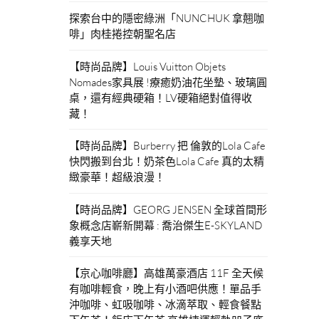
探索台中的隱密綠洲「NUNCHUK 拿翹咖
啡」肉桂捲控朝聖名店
【時尚品牌】Louis Vuitton Objets
Nomades家具展 !療癒奶油花坐墊、玻璃圓
桌，還有經典硬箱！LV硬箱絕對值得收
藏！
【時尚品牌】Burberry 把 倫敦的Lola Cafe
快閃搬到台北！奶茶色Lola Cafe 真的太精
緻豪華！超級浪漫！
【時尚品牌】GEORG JENSEN 全球首間形
象概念店嶄新開幕 : 喬治傑生E-SKYLAND
義享天地
【京心咖啡廳】高雄萬豪酒店 11F 全天候
有咖啡輕食，晚上有小酒吧供應！單品手
沖咖啡、虹吸咖啡、冰滴萃取、輕食餐點