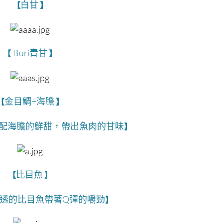
白甘
【
】
Buri青甘
【
】
金目鯛+海膽
【
】
配海膽的鮮甜，帶出魚肉的甘味
】
比目魚
【
】
透的比目魚帶著Q彈的嚼勁
】