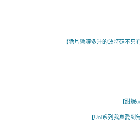
脆片鹽讓多汁的波特菇不只
【
甜蝦uni/
【
Uni系列我真愛到
【