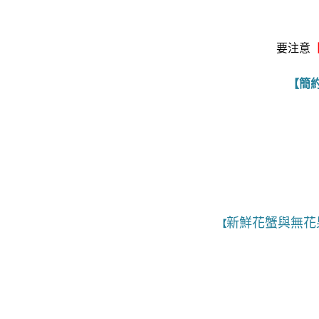
要注意
【簡
新鮮花蟹與無花
【