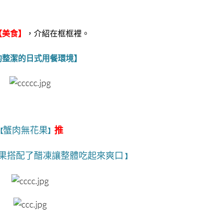
【美食】
，介紹在框框裡。
約整潔的日式用餐環境】
蟹肉無花果
推
【
】
果搭配了醋凍讓整體吃起來爽口
】