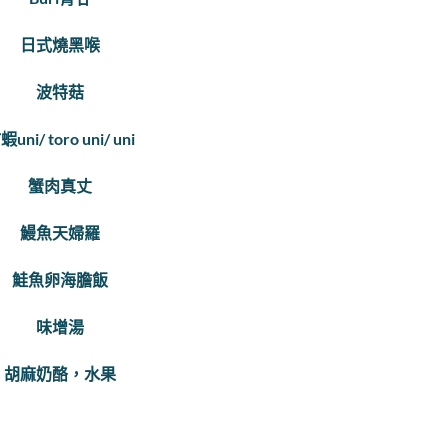
日式燒黑喉
波特菇
蝦uni/ toro uni/ uni
蟹肉真丈
鰻魚天婦羅
鮭魚卵海膽飯
味增湯
胡麻奶酪，水果