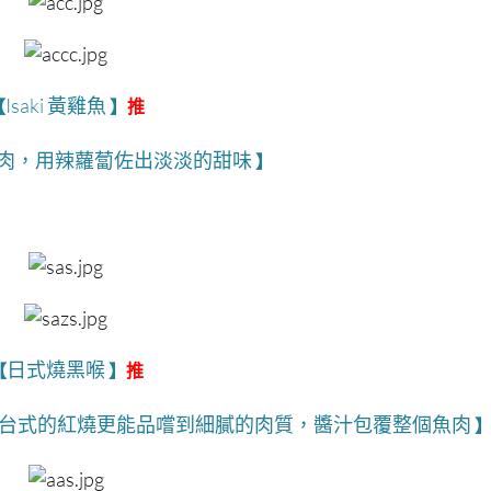
Isaki 黃雞魚
【
】
推
肉，用辣蘿蔔佐出淡淡的甜味
】
日式燒黑喉
【
】
推
台式的紅燒更能品嚐到細膩的肉質，醬汁包覆整個魚肉