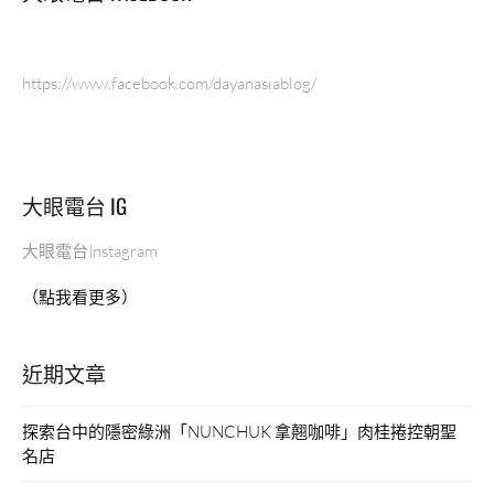
底，
香
醇
https://www.facebook.com/dayanasiablog/
暖
胃。”
大眼電台 IG
大眼電台Instagram
（點我看更多）
近期文章
探索台中的隱密綠洲「NUNCHUK 拿翹咖啡」肉桂捲控朝聖
名店