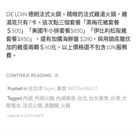
DE LOIN
德朗法式火鍋，精緻的法式雞湯火鍋，雞
湯底只有7卡。這次點三個套餐「黑梅花豬套餐
＄
500
」「美國牛小排套餐
$850
」「伊比利松阪豬
套餐
$850
」，還有加購海鮮盤
$280
，與用鍋底雜炊
加的雞蛋兩顆＄
60
元，以上價格還不包含
10%
服務
費。
“DE
CONTINUE READING
LOIN
Posted in
台北市Taipei
,
美食 RESTAURANT
德
朗
Tagged
內湖
,
內湖火鍋
,
內湖美食
,
台北
,
台北美食
,
台灣
,
大
火
眼電台
,
法式火鍋
,
滴雞精
,
火鍋
鍋
Leave a comment
瑞
光
店
｜