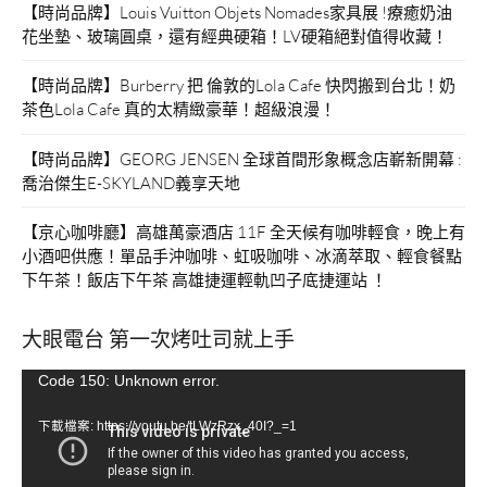
【時尚品牌】Louis Vuitton Objets Nomades家具展 !療癒奶油
花坐墊、玻璃圓桌，還有經典硬箱！LV硬箱絕對值得收藏！
【時尚品牌】Burberry 把 倫敦的Lola Cafe 快閃搬到台北！奶
茶色Lola Cafe 真的太精緻豪華！超級浪漫！
【時尚品牌】GEORG JENSEN 全球首間形象概念店嶄新開幕 :
喬治傑生E-SKYLAND義享天地
【京心咖啡廳】高雄萬豪酒店 11F 全天候有咖啡輕食，晚上有
小酒吧供應！單品手沖咖啡、虹吸咖啡、冰滴萃取、輕食餐點
下午茶！飯店下午茶 高雄捷運輕軌凹子底捷運站 ！
大眼電台 第一次烤吐司就上手
視
Code 150: Unknown error.
訊
下載檔案: https://youtu.be/tLWzRzx_40I?_=1
播
放