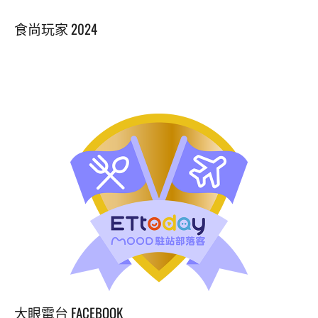
台
食尚玩家 2024
北
內
湖
法
式
火
鍋
用
精
緻
的
滴
鑽
澄
淨
雞
湯
做
大眼電台 FACEBOOK
湯