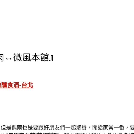
肉↔微風本館』
醺食酒-台北
，但是偶爾也是要跟好朋友們一起聚餐，閒話家常一番，