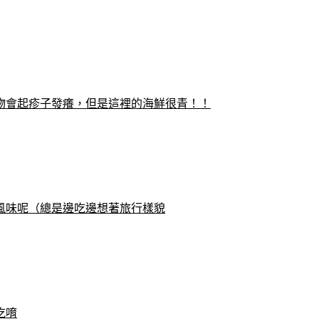
物會起疹子發癢，但是這裡的海鮮很青！！
風味呢（總是邊吃邊想著旅行樣貌
吃唷