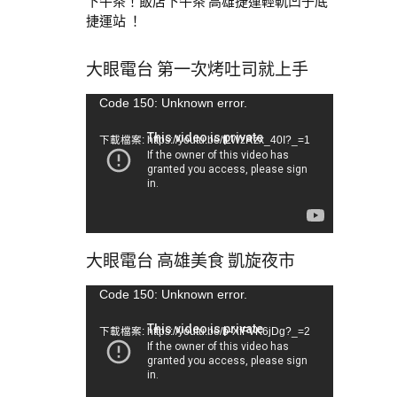
下午茶！飯店下午茶 高雄捷運輕軌凹子底
捷運站 ！
大眼電台 第一次烤吐司就上手
視
Code 150: Unknown error.
訊
下載檔案: https://youtu.be/tLWzRzx_40I?_=1
播
放
器
大眼電台 高雄美食 凱旋夜市
視
Code 150: Unknown error.
訊
下載檔案: https://youtu.be/b-XfFVK6jDg?_=2
播
放
器