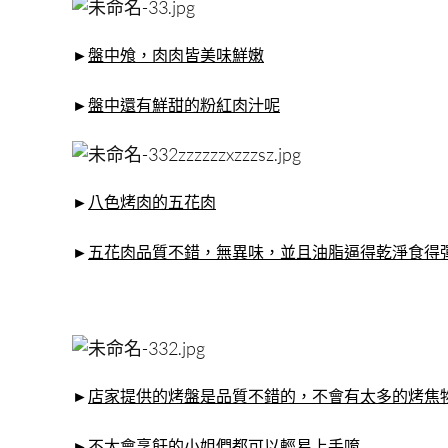
►
盤中飧，肉肉皆美味鮮嫩
►
盤中還有鮮甜的粉紅肉汁呢
►
八色烤肉的五花肉
►
五花肉品質不錯，無異味，並且油脂逼得乾淨食得
►
店家提供的烤盤是品質不錯的，不會有太多的烤焦
►
不太會烹飪的小姐們都可以輕易上手唷