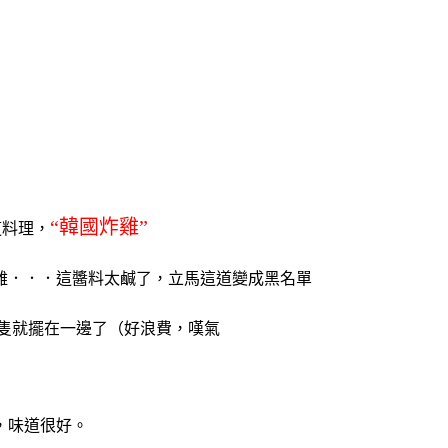
“韓國炸雞”
道料理，
雞．．．這醬料太鹹了，立馬這道變成黑名單
幾隻就擺在一邊了（好浪費，嘆氣
，味道很好。