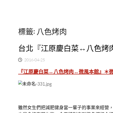
標籤:
八色烤肉
台北『江原慶白菜↔八色烤
2016-04-25
『江原慶白菜↔八色烤肉↔微風本館』＊微
雖然女生們把減肥健身當一輩子的事業來經營