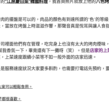
紹的
“江原慶白菜”韓國料理
，我首頁照片就放上他的
八色烤
肉的擺盤是可以的，肉品的顏色有到達所謂的“色”的等級
味，當放在烤盤上時滋滋作響，那聲音真是悅耳與讓人食
公司裡面他們有在管理，吃完身上也沒有太大的烤肉煙味
櫃小姐幫我香氛一下，畢竟還有下一攤呀（笑）。但是
店家的上
應，上菜速度跟續小菜等不如一般外面的店家迅速。
只是服務速度狀況大家要多斟酌，也需要打電話先預約，
大家可以輕鬆食用。
子都很喜歡。