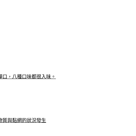
彈口，八種口味都很入味。
物質與黏網的狀況發生