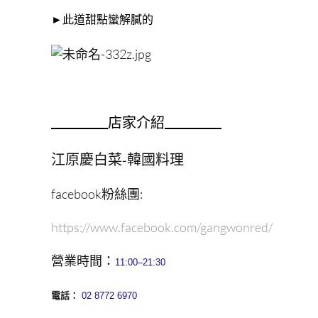
►此道甜點蠻解膩的
店家介紹
▁▁▁▁▁
▁▁▁▁▁
江原慶白菜-韓國料理
facebook粉絲團:
https://www.facebook.com/gangwonred/
營業時間：
11:00–21:30
電話：
02 8772 6970