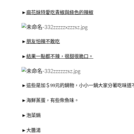
►
麻花妹特愛吃青椒與綠色的辣椒
►
朋友怕辣不敢吃
►
結果一點都不辣，很甜很脆口。
►這些是加＄99元的鍋物，小小一鍋大家分著吃味道
►海鮮蒸蛋，有些柴魚味。
►泡菜鍋
►大醬湯