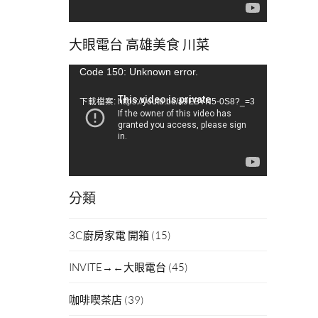
大眼電台 高雄美食 川菜
視
Code 150: Unknown error.
訊
下載檔案: https://youtu.be/a9EBYN5-0S8?_=3
播
放
器
分類
3C廚房家電 開箱
(15)
INVITE→←大眼電台
(45)
咖啡喫茶店
(39)