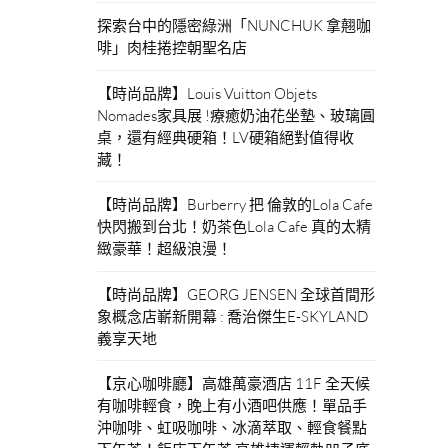
探索台中的隱密綠洲「NUNCHUK 拿翹咖
啡」肉桂捲控朝聖名店
【時尚品牌】Louis Vuitton Objets
Nomades家具展 !療癒奶油花坐墊、玻璃圓
桌，還有經典硬箱！LV硬箱絕對值得收
藏！
【時尚品牌】Burberry 把 倫敦的Lola Cafe
快閃搬到台北！奶茶色Lola Cafe 真的太精
緻豪華！超級浪漫！
【時尚品牌】GEORG JENSEN 全球首間形
象概念店嶄新開幕 : 喬治傑生E-SKYLAND
義享天地
【京心咖啡廳】高雄萬豪酒店 11F 全天候
有咖啡輕食，晚上有小酒吧供應！單品手
沖咖啡、虹吸咖啡、冰滴萃取、輕食餐點