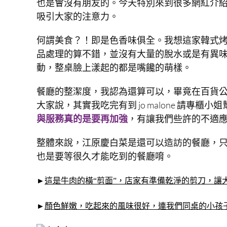
也是會沒有朋友的
。今天特別來到很多網紅介
吸引大家的注意力。
何謂美食？！即是色香味俱全。我想這家韓式烤
品處理的算不錯，並沒有大量的脫水或是有異
動，整桌臉上漾起的都是嘴饞的萌樣。
餐廳的整潔度，我認為還算可以，畢竟在百貨
大家說，其實我吃完有到 jo malone 請專
與服務真的是要再加強
，有讓我們些許的不適
整體來說，江原慶白菜是還可以造訪的餐廳，
也是要等很久才能吃到的餐廳唷。
►
這是牛肉的橫“剪面”，店家有準備乾淨的剪刀，讓
►
顏色鮮嫩，吃起來的風味很好，連我們同桌的小孩