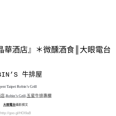
▪ 台北晶華酒店』＊微醺酒食║大眼電台
BIN’S 牛排屋
ent Taipei Robin’s Grill
酒店
.
.
五星牛排專欄
Robin’s Grill
大眼電台
攝影撰文
http://goo.gl/HOI9aB