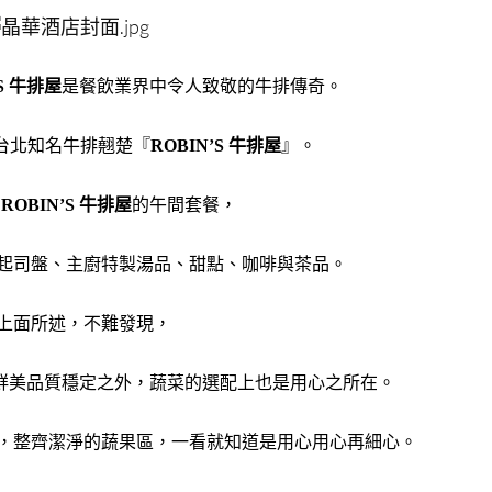
’S 牛排屋
是餐飲業界中令人致敬的牛排傳奇。
台北知名牛排翹楚『
ROBIN’S 牛排屋
』。
為
ROBIN’S 牛排屋
的午間套餐，
起司盤、主廚特製湯品、甜點、咖啡與茶品。
上面所述，不難發現，
鮮美品質穩定之外，蔬菜的選配上也是用心之所在。
，整齊潔淨的蔬果區，一看就知道是用心用心再細心。