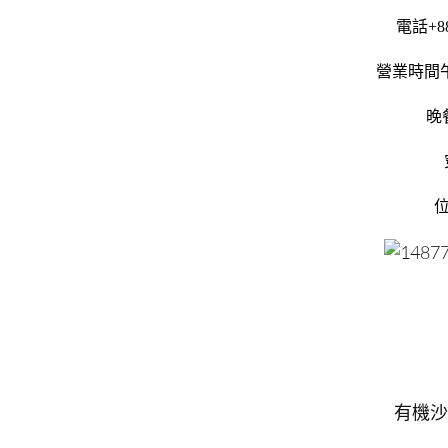
電話+88
營業時間午餐
晚餐
位
有機沙拉吧