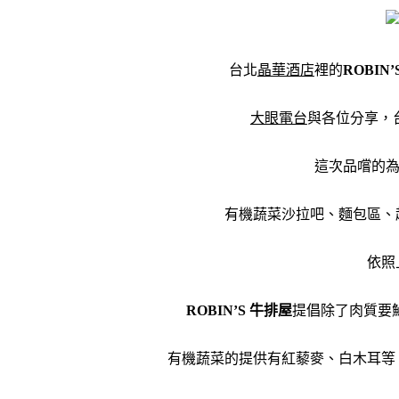
台北
晶華酒店
裡的
ROBIN
大眼電台
與各位分享，
這次品嚐的
有機蔬菜沙拉吧、麵包區、
依照
ROBIN’S 牛排屋
提倡除了肉質要
有機蔬菜的提供有紅藜麥、白木耳等