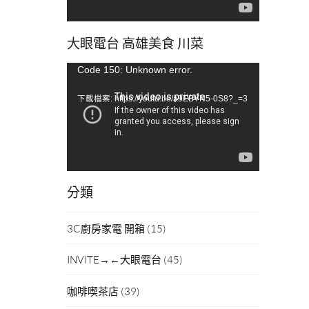
大眼電台 高雄美食 川菜
視
Code 150: Unknown error.
訊
下載檔案: https://youtu.be/a9EBYN5-0S8?_=3
播
放
器
分類
3C廚房家電 開箱
(15)
INVITE→←大眼電台
(45)
咖啡喫茶店
(39)