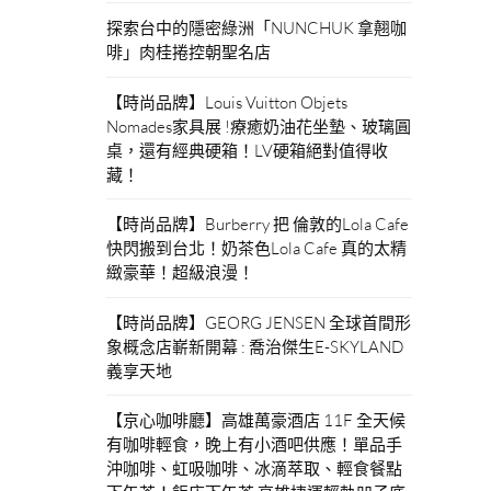
探索台中的隱密綠洲「NUNCHUK 拿翹咖
啡」肉桂捲控朝聖名店
【時尚品牌】Louis Vuitton Objets
Nomades家具展 !療癒奶油花坐墊、玻璃圓
桌，還有經典硬箱！LV硬箱絕對值得收
藏！
【時尚品牌】Burberry 把 倫敦的Lola Cafe
快閃搬到台北！奶茶色Lola Cafe 真的太精
緻豪華！超級浪漫！
【時尚品牌】GEORG JENSEN 全球首間形
象概念店嶄新開幕 : 喬治傑生E-SKYLAND
義享天地
【京心咖啡廳】高雄萬豪酒店 11F 全天候
有咖啡輕食，晚上有小酒吧供應！單品手
沖咖啡、虹吸咖啡、冰滴萃取、輕食餐點