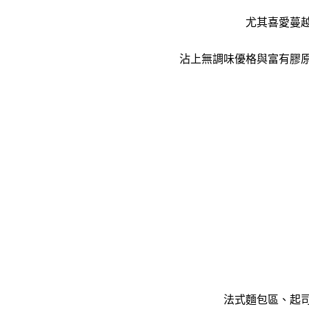
尤其喜愛蔓
沾上無調味優格與富有膠
法式麵包區、起