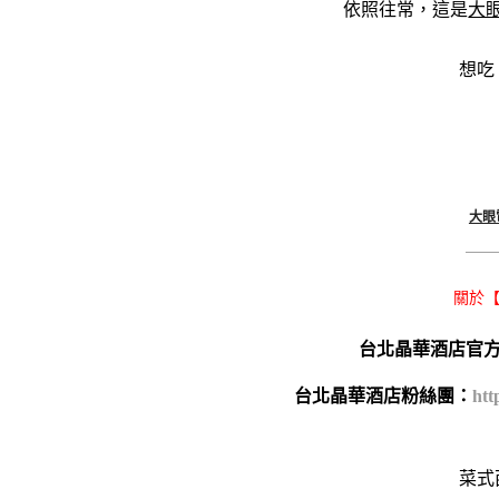
依照往常，這是
大
想吃
大眼
———
關於
台北晶華酒店官
台北晶華酒店粉絲團：
htt
菜式