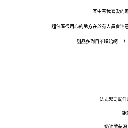
其中有我喜愛的
麵包區很用心的地方在於有人員會注
甜品多到目不暇給啊！！
法式起司焗洋蔥湯 Fr
龍蝦
奶油蘑菇湯 Cre