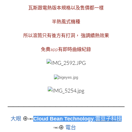
瓦斯跟電熱版本規格以及售價都一樣
半熱風式機種
所以滾筒只有後方有打洞， 強調續熱效果
免費app有即時曲線紀錄
＿＿＿＿＿＿＿＿＿＿＿
＿＿＿＿＿＿＿＿＿＿＿
大眼
⊕
▫▪▫
Cloud Bean Technology
雲豆子科技
▫
▪▫
⊕
電台