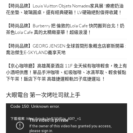
【時尚品牌】Louis Vuitton Objets Nomades家具展 !療癒奶油
花坐墊、玻璃圓桌，還有經典硬箱！LV硬箱絕對值得收藏！
【時尚品牌】Burberry 把 倫敦的Lola Cafe 快閃搬到台北！奶
茶色Lola Cafe 真的太精緻豪華！超級浪漫！
【時尚品牌】GEORG JENSEN 全球首間形象概念店嶄新開幕 :
喬治傑生E-SKYLAND義享天地
【京心咖啡廳】高雄萬豪酒店 11F 全天候有咖啡輕食，晚上有
小酒吧供應！單品手沖咖啡、虹吸咖啡、冰滴萃取、輕食餐點
下午茶！飯店下午茶 高雄捷運輕軌凹子底捷運站 ！
大眼電台 第一次烤吐司就上手
視
Code 150: Unknown error.
訊
下載檔案: https://youtu.be/tLWzRzx_40I?_=1
播
放