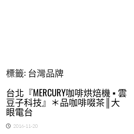
標籤:
台灣品牌
台北『MERCURY咖啡烘焙機 ▪ 雲
豆子科技』＊品咖啡啜茶║大
眼電台
2016-11-20