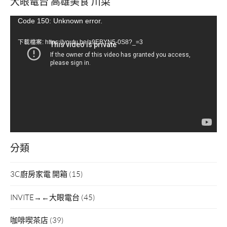
大眼電台 高雄美食 川菜
視
Code 150: Unknown error.
訊
下載檔案: https://youtu.be/a9EBYN5-0S8?_=3
播
放
器
分類
3C廚房家電 開箱
(15)
INVITE→←大眼電台
(45)
咖啡喫茶店
(39)