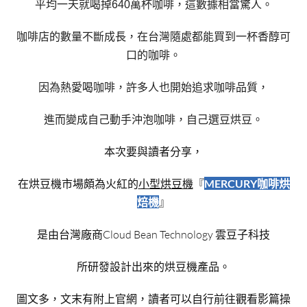
平均一天就喝掉640萬杯咖啡，這數據相當驚人。
咖啡店的數量不斷成長，在台灣隨處都能買到一杯香醇可
口的咖啡。
因為熱愛喝咖啡，許多人也開始追求咖啡品質，
進而變成自己動手沖泡咖啡，自己選豆烘豆。
本次要與讀者分享，
在烘豆機市場頗為火紅的
小型烘豆機
『
MERCURY咖啡烘
焙機
』
是由台灣廠商
Cloud Bean Technology 雲豆子科技
所研發設計出來的烘豆機產品。
圖文多，文末有附上官網，讀者可以自行前往觀看影篇操