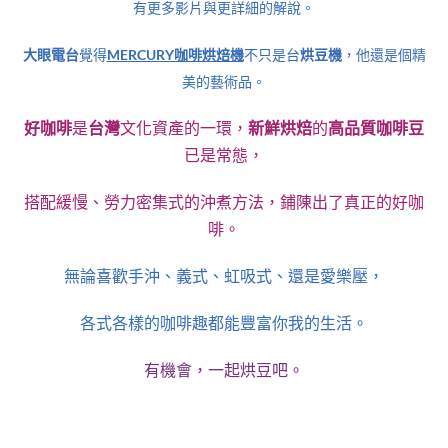
有更多影片與更詳細的解說。
大眼電台
覺得
MERCURY咖啡烘焙機
不只是台
烘豆機
，他還是個精
美的藝術品。
好咖啡
是
台灣
文化資產的一環，
新鮮烘焙
的
高品質咖啡豆
已是常態，
搭配緩慢、勞力密集式的沖煮方法，鋪陳出了真正的好咖
啡。
無論喜歡手沖、義式、虹吸式、還是愛樂壓，
各式各樣的咖啡趣都能豐富你我的生活。
有機會，一起烘豆吧。