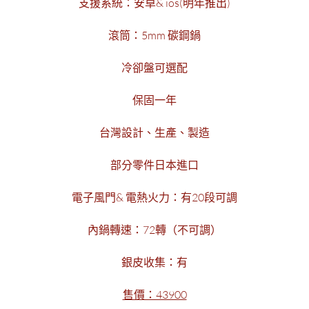
支援系統：安卓& ios(明年推出)
滾筒：5mm 碳鋼鍋
冷卻盤可選配
保固一年
台灣設計、生產、製造
部分零件日本進口
電子風門& 電熱火力：有20段可調
內鍋轉速：72轉（不可調）
銀皮收集：有
售價：43900