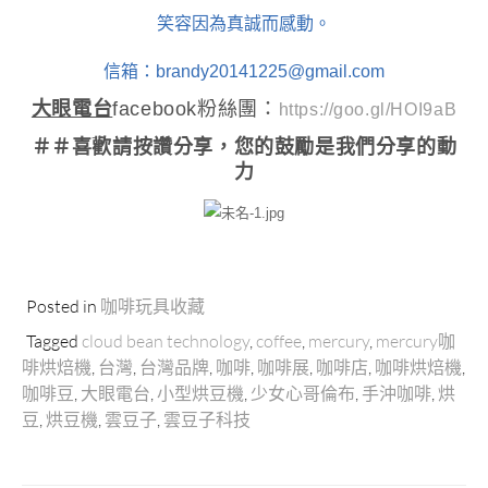
笑容因為真誠而感動。
信箱：brandy20141225@gmail.com
大眼電台
facebook粉絲團：
https://goo.gl/HOI9aB
＃＃喜歡請按讚分享
，您的鼓勵是我們分享的動
力
Posted in
咖啡玩具收藏
Tagged
cloud bean technology
,
coffee
,
mercury
,
mercury咖
啡烘焙機
,
台灣
,
台灣品牌
,
咖啡
,
咖啡展
,
咖啡店
,
咖啡烘焙機
,
咖啡豆
,
大眼電台
,
小型烘豆機
,
少女心哥倫布
,
手沖咖啡
,
烘
豆
,
烘豆機
,
雲豆子
,
雲豆子科技