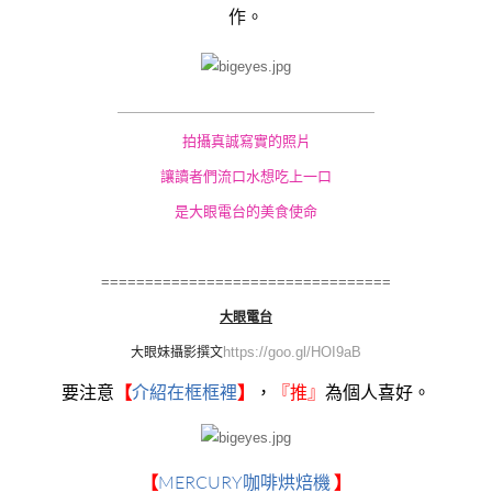
作。
＿＿＿＿＿＿＿＿＿
＿＿＿＿＿＿＿＿＿
拍攝真誠寫實的照片
讓讀者們流口水想吃上一口
是大眼電台的美食使命
=================================
大眼電台
https://goo.gl/HOI9aB
大眼妹
攝影撰文
要注意
【
介紹在框框裡
】
，
『
推』
為個人喜好。
MERCURY咖啡烘焙機
【
】