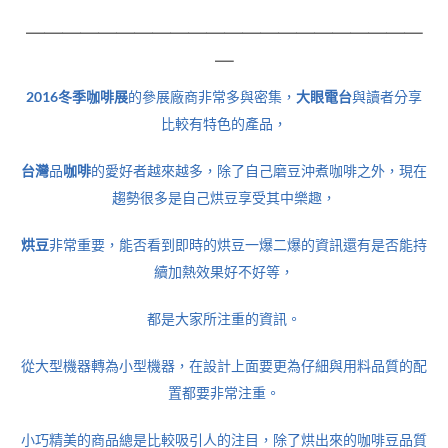
＿＿＿＿＿＿＿＿＿＿＿＿＿＿＿＿＿＿＿＿＿＿
＿
2016冬季咖啡展
的參展廠商非常多與密集，
大眼電台
與讀者分享
比較有特色的產品，
台灣
品
咖啡
的愛好者越來越多，除了自己磨豆沖煮咖啡之外，現在
趨勢很多是自己烘豆享受其中樂趣，
烘豆
非常重要，能否看到即時的烘豆一爆二爆的資訊還有是否能持
續加熱效果好不好等，
都是大家所注重的資訊。
從大型機器轉為小型機器，在設計上面要更為仔細與用料品質的配
置都要非常注重。
小巧精美的商品總是比較吸引人的注目，除了烘出來的咖啡豆品質