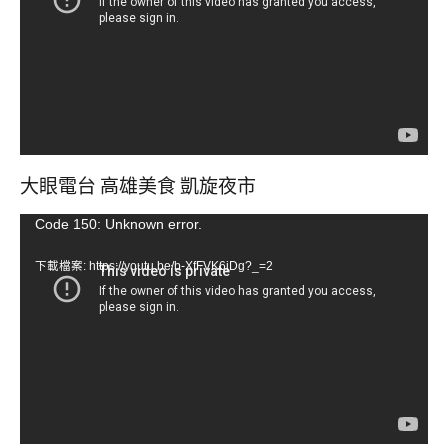
放
器
大眼電台 高雄美食 凱旋夜市
視
Code 150: Unknown error.
訊
下載檔案: https://youtu.be/b-XfFVK6jDg?_=2
播
放
器