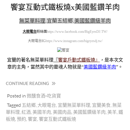
饗宴互動式鐵板燒x美國藍鑽羊肉
無菜單料理
.
宜蘭五結鄉
.
美國藍鑽級羊肉
大眼電台
粉絲團
https://www.facebook.com/BigEyesDJ.TW/
大眼電台IG
https://www.instagram.com/bigeyesdj.tw/
宜蘭的著名無菜單料理
『
饗宴戶動式鐵板燒』
，是本次文
章的主角，當然其中的靈魂人物就是“
美國藍鑽級羊肉
”。
“宜
CONTINUE READING
蘭.
Posted in
微醺食酒▫吃貨寶
五
結
Tagged
五結鄉
,
大眼電台
,
宜蘭無菜單料理
,
宜蘭美食
,
無菜
鄉
單料理
,
紅酒
,
美國羊肉
,
美國肉品
,
美國藍鑽級羊肉
,
美羊
,
鐵
║“饗
板燒
,
預約
,
饗宴
,
饗宴互動式鐵板燒
宴
互