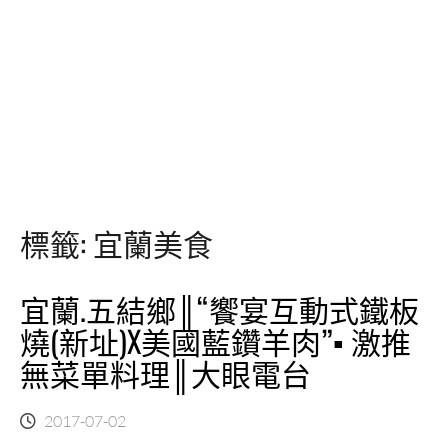
標籤:
宜蘭美食
宜蘭.五結鄉║“饗宴互動式鐵板
燒(新址)X美國藍鑽羊肉”▪ 激推
無菜單料理║大眼電台
2017-07-02