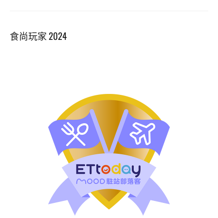
動
式
鐵
食尚玩家 2024
板
燒
(新
址)X
美
國
藍
鑽
羊
肉”
▪
激
推
無
菜
單
料