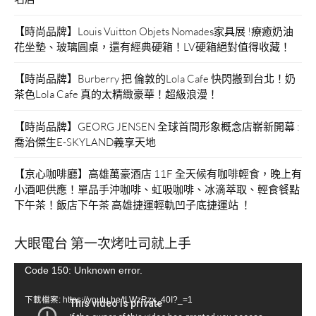
【時尚品牌】Louis Vuitton Objets Nomades家具展 !療癒奶油
花坐墊、玻璃圓桌，還有經典硬箱！LV硬箱絕對值得收藏！
【時尚品牌】Burberry 把 倫敦的Lola Cafe 快閃搬到台北！奶
茶色Lola Cafe 真的太精緻豪華！超級浪漫！
【時尚品牌】GEORG JENSEN 全球首間形象概念店嶄新開幕 :
喬治傑生E-SKYLAND義享天地
【京心咖啡廳】高雄萬豪酒店 11F 全天候有咖啡輕食，晚上有
小酒吧供應！單品手沖咖啡、虹吸咖啡、冰滴萃取、輕食餐點
下午茶！飯店下午茶 高雄捷運輕軌凹子底捷運站 ！
大眼電台 第一次烤吐司就上手
視
Code 150: Unknown error.
訊
下載檔案: https://youtu.be/tLWzRzx_40I?_=1
播