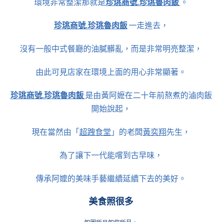
環境非常整潔那就是
珍珧商號.珍珧魯肉飯
。
珍珧商號.珍珧魯肉飯
一走進去，
沒有一般中式餐廳的油膩髒亂，而是非常明亮整潔，
由此可見店家在環境上面的用心非常顯著。
珍珧商號.珍珧魯肉飯
是由黃阿嬷在二十年前熬煮的滷肉飯
開始說起，
「
超跩食堂
」的老闆
黃奕翔
先生，
現在當然由
為了讓下一代能嚐到古早味，
傳承阿嬤的美味手藝繼續延續下去的美好。
美食照很多