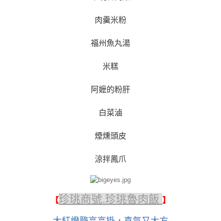
肉羹米粉
福州魚丸湯
米糕
阿嬷的粉肝
白菜滷
煙燻頭皮
涼拌鳳爪
珍珧商號.珍珧魯肉飯
【
】
大紅燈籠高高掛，喜氣又大方