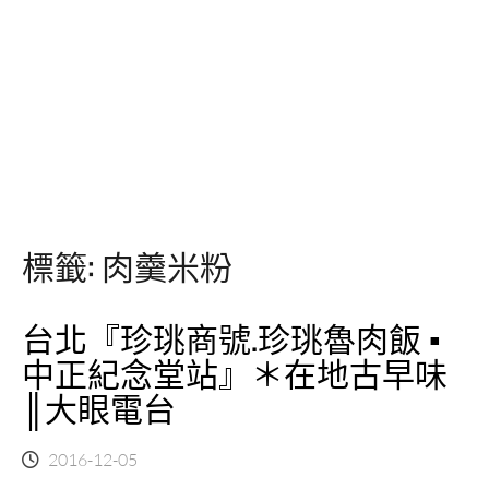
標籤:
肉羹米粉
台北『珍珧商號.珍珧魯肉飯 ▪
中正紀念堂站』＊在地古早味
║大眼電台
2016-12-05