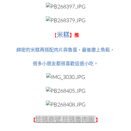
米糕
【
】
推
綿密的米糕再搭配肉片與魯蛋，最後撒上魚鬆，
很多小朋友都很喜歡這道小吃。
珍珧商號.珍珧魯肉飯
【
】