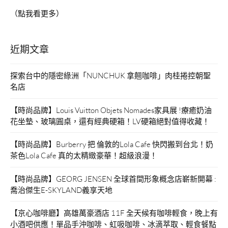
（點我看更多）
近期文章
探索台中的隱密綠洲「NUNCHUK 拿翹咖啡」肉桂捲控朝聖
名店
【時尚品牌】Louis Vuitton Objets Nomades家具展 !療癒奶油
花坐墊、玻璃圓桌，還有經典硬箱！LV硬箱絕對值得收藏！
【時尚品牌】Burberry 把 倫敦的Lola Cafe 快閃搬到台北！奶
茶色Lola Cafe 真的太精緻豪華！超級浪漫！
【時尚品牌】GEORG JENSEN 全球首間形象概念店嶄新開幕 :
喬治傑生E-SKYLAND義享天地
【京心咖啡廳】高雄萬豪酒店 11F 全天候有咖啡輕食，晚上有
小酒吧供應！單品手沖咖啡、虹吸咖啡、冰滴萃取、輕食餐點