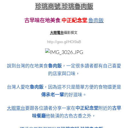
珍珧商號.珍珧魯肉飯
古早味在地美食
.
中正紀念堂
.
魯肉飯
大眼電台
攝影撰文
http://goo.gl/HOI9aB
說到台灣的在地美食
魯肉飯
，一定很多讀者都有自己喜愛
的店家與口味，
台灣人愛吃
魯肉飯
，因為這不只是簡單方便的食物還更是
傳承老一輩
的好滋味。
大眼電台
要跟各位讀者分享一家在
中正紀念堂
附近的
古早
味餐廳
他裝潢的古色古香之外，