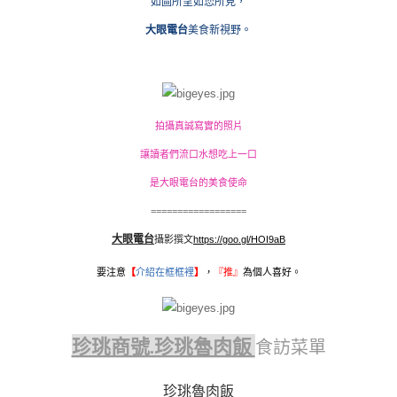
如圖所呈如您所見，
大眼電台
美食新視野。
拍攝真誠寫實的照片
讓讀者們流口水想吃上一口
是大眼電台的美食使命
==================
大眼電台
攝影撰文
https://goo.gl/HOI9aB
要注意
【
介紹在框框裡
】
，
『
推』
為個人喜好。
珍珧商號.珍珧魯肉飯
食訪菜單
珍珧魯肉飯