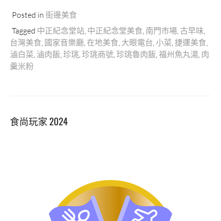
Posted in
街邊美食
Tagged
中正紀念堂站
,
中正紀念堂美食
,
南門市場
,
古早味
,
台灣美食
,
國家音樂廳
,
在地美食
,
大眼電台
,
小菜
,
捷運美食
,
滷白菜
,
滷肉飯
,
珍珧
,
珍珧商號
,
珍珧魯肉飯
,
福州魚丸湯
,
肉
羹米粉
食尚玩家 2024