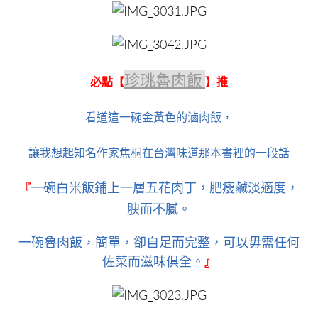
珍珧魯肉飯
必點【
】推
看道這一碗金黃色的滷肉飯，
讓我想起知名作家焦桐在台灣味道那本書裡的一段話
一碗白米飯鋪上一層五花肉丁，肥瘦鹹淡適度，
『
腴而不膩。
一碗魯肉飯，簡單，卻自足而完整，可以毋需任何
佐菜而滋味俱全。
』