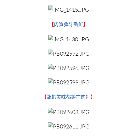
【
肉質彈牙新鮮
】
【
龍蝦美味都鎖在肉裡
】