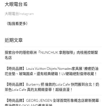
大眼電台 IG
大眼電台Instagram
（點我看更多）
近期文章
探索台中的隱密綠洲「NUNCHUK 拿翹咖啡」肉桂捲控朝聖
名店
【時尚品牌】Louis Vuitton Objets Nomades家具展 !療癒奶油
花坐墊、玻璃圓桌，還有經典硬箱！LV硬箱絕對值得收藏！
【時尚品牌】Burberry 把 倫敦的Lola Cafe 快閃搬到台北！奶
茶色Lola Cafe 真的太精緻豪華！超級浪漫！
【時尚品牌】GEORG JENSEN 全球首間形象概念店嶄新開幕 :
喬治傑生E-SKYLAND義享天地