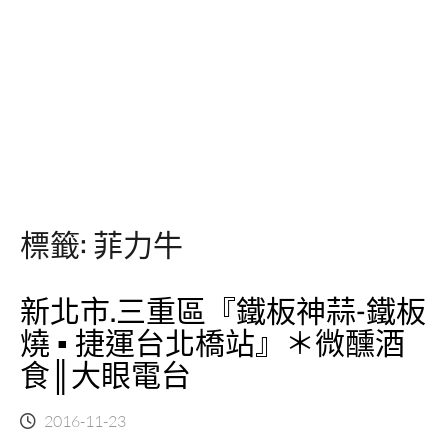
標籤:
菲力牛
新北市.三重區『鐵板神蒜-鐵板
燒 ▪ 捷運台北橋站』＊微醺酒
食║大眼電台
2016-11-23