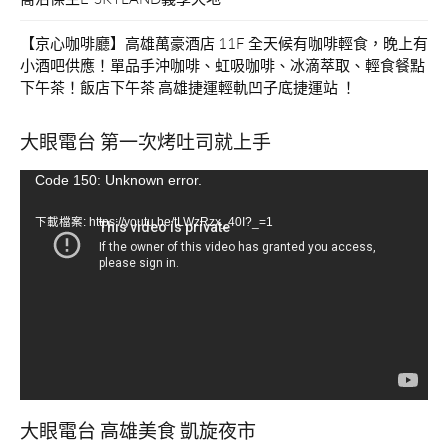
【京心咖啡廳】高雄萬豪酒店 11F 全天候有咖啡輕食，晚上有
小酒吧供應！單品手沖咖啡、虹吸咖啡、冰滴萃取、輕食餐點
下午茶！飯店下午茶 高雄捷運輕軌凹子底捷運站 ！
大眼電台 第一次烤吐司就上手
視
Code 150: Unknown error.
訊
下載檔案: https://youtu.be/tLWzRzx_40I?_=1
播
放
器
大眼電台 高雄美食 凱旋夜市