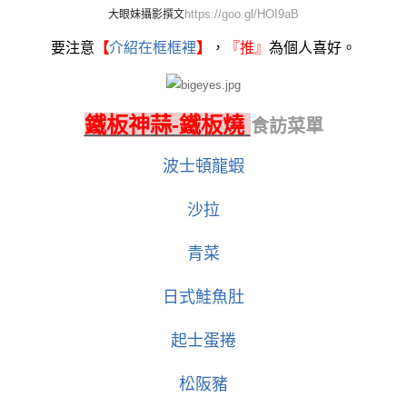
https://goo.gl/HOI9aB
大眼妹
攝影撰文
要注意
【
介紹在框框裡
】
，
『
推』
為個人喜好。
鐵板神蒜-鐵板燒
食訪菜單
波士頓龍蝦
沙拉
青菜
日式鮭魚肚
起士蛋捲
松阪豬