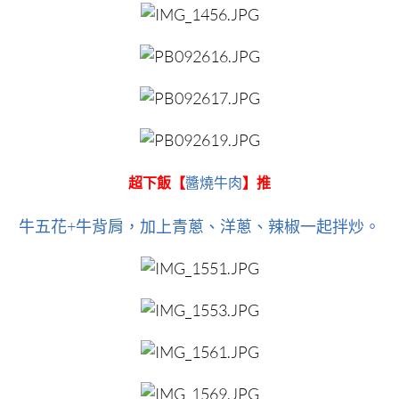
超下飯【
醬燒牛肉
】推
牛五花+牛背肩，加上青蔥、洋蔥、辣椒一起拌炒。