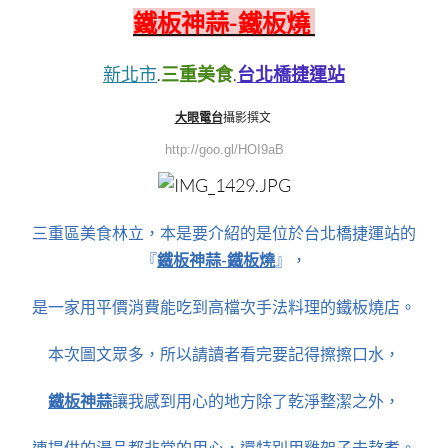
鐵板神蒜-鐵板燒
新北市
.
三重美食
.
台北橋捷運站
大眼電台
攝影撰文
http://goo.gl/HOI9aB
三重區美食林立，本是要介紹的是位於台北橋捷運站的
『
鐵板神蒜-鐵板燒
』，
是一家用平價消費能吃到高檔次手法料理的鐵板燒店。
本次圖文眾多，所以請讀者看完要記得擦擦口水，
鐵板神蒜
讓我感到用心的地方除了乾淨整潔之外，
連提供的湯品都非常的用心，還特別用雞架子去熬煮。