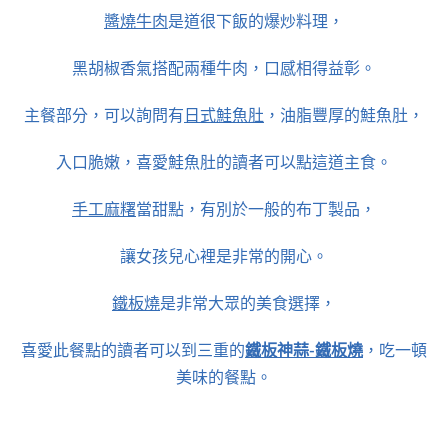
醬燒牛肉
是道很下飯的爆炒料理，
黑胡椒香氣搭配兩種牛肉，口感相得益彰。
主餐部分，可以詢問有
日式鮭魚肚
，油脂豐厚的鮭魚肚，
入口脆嫩，喜愛鮭魚肚的讀者可以點這道主食。
手工麻糬
當甜點，有別於一般的布丁製品，
讓女孩兒心裡是非常的開心。
鐵板燒
是非常大眾的美食選擇，
喜愛此餐點的讀者可以到三重的
鐵板神蒜-鐵板燒
，吃一頓
美味的餐點。