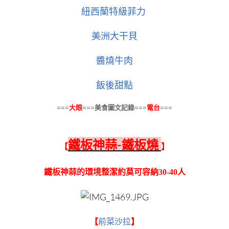
紐西蘭特級菲力
美洲大干貝
醬燒牛肉
飯後甜點
===
大眼
===
美食圖文記錄
===
電台
===
鐵板神蒜-鐵板燒
【
】
鐵板神蒜的環境整潔約莫可容納30-40人
【
前菜沙拉
】