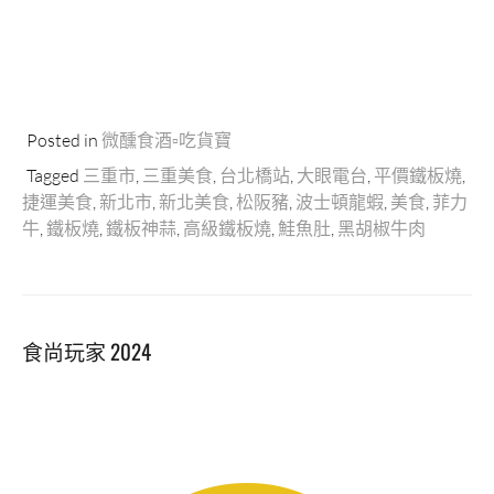
Posted in
微醺食酒▫吃貨寶
Tagged
三重市
,
三重美食
,
台北橋站
,
大眼電台
,
平價鐵板燒
,
捷運美食
,
新北市
,
新北美食
,
松阪豬
,
波士頓龍蝦
,
美食
,
菲力
牛
,
鐵板燒
,
鐵板神蒜
,
高級鐵板燒
,
鮭魚肚
,
黑胡椒牛肉
食尚玩家 2024