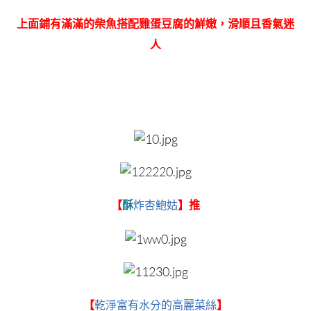
上面鋪有滿滿的柴魚搭配雞蛋豆腐的鮮嫩，滑順且香氣迷
人
【
酥
炸杏鮑姑
】推
【
乾淨富有水分的高麗菜絲
】