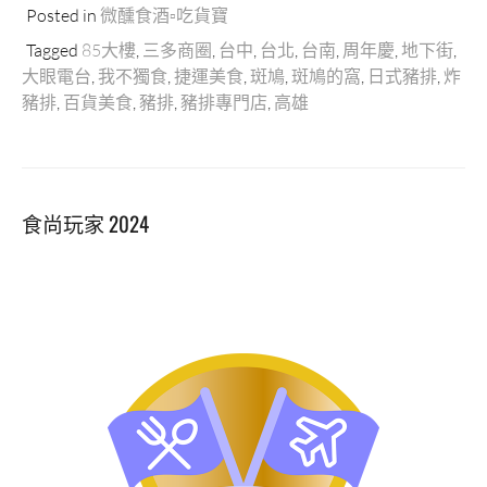
Posted in
微醺食酒▫吃貨寶
Tagged
85大樓
,
三多商圈
,
台中
,
台北
,
台南
,
周年慶
,
地下街
,
大眼電台
,
我不獨食
,
捷運美食
,
斑鳩
,
斑鳩的窩
,
日式豬排
,
炸
豬排
,
百貨美食
,
豬排
,
豬排專門店
,
高雄
食尚玩家 2024