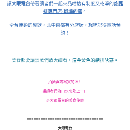
讓
大眼電台
帶著讀者們一起來品嚐這有制度又乾淨的
炸豬
排專門店-斑鳩的窩
。
全台連鎖的餐飲，北中南都有分店喔，想吃記得電話預
約！
美食照要讓讀著們放大細看，這金黃色的豬排誘惑。
＿＿＿＿＿＿＿＿＿
＿＿＿＿＿＿＿＿＿
拍攝真誠寫實的照片
讓讀者們流口水想吃上一口
是大眼電台的美食使命
=================================
大眼電台