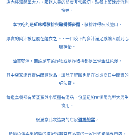
店內裝潢簡單大方，服務人員的態度非常親切，點餐上菜速度流利
快速，
本次吃的是
紅味噌豬排
與
豬排蕎麥麵
，豬排炸得吱吱脆口，
厚實的肉汁被包覆在麵衣之下，一口咬下的多汁滿足感讓人感到心
曠神怡。
油質乾淨，無論是前菜炸物或是炸豬排都是呈現金紅色澤，
其中店家還有提供醋類飲品，讓除了解膩也是在炎炎夏日中開胃的
好法寶。
每道套餐都有著蒸蛋與小菜還有湯品，份量足夠宜個陽光型大男生
食用。
很滿意此次造訪的店家
斑鳩的窩
，
豬排色澤與果醋醬的搭配是非常有品質的一家日式豬排專門店。