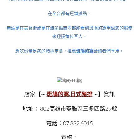
在全台都有連鎖據點，
無論是在美食街或是在熱鬧傷商圈都能看到斑鳩的窩用誠懇的服務
來迎接每位客人。
想吃份量足夠的豬排定食，推薦
斑鳩的窩
給讀者們享用。
店家【▫▪▫
斑鳩的窩.日式豬排
▫▪▫】資訊
地址： 802高雄市苓雅區三多四路29號
電話：07 332 6015
官網：