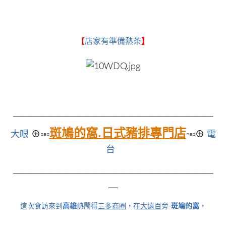
【
店家有準備熱茶
】
＿＿＿＿＿＿＿＿＿＿＿
＿＿＿＿＿＿＿＿＿＿＿
斑鳩的窩.日式豬排專門店
大眼
⊕
▫▪▫
▫
▪▫
⊕
電
台
＿＿＿＿＿＿＿＿＿＿＿＿＿＿＿＿＿＿＿＿＿＿
＿
這次食訪來到
高雄
熱鬧得
三多商圈
，在
大遠百
旁-
斑鳩的窩
，