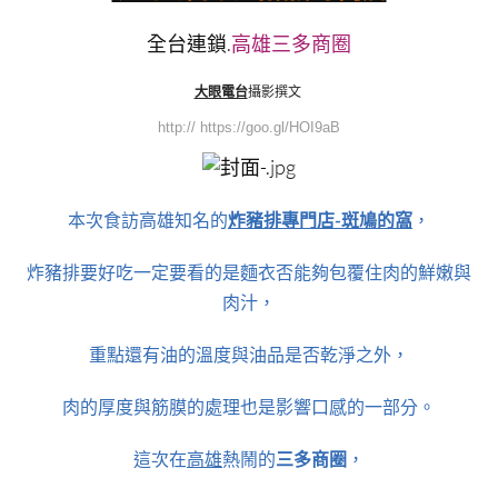
全台連鎖.
高雄三多商圈
大眼電台
攝影撰文
http:// https://goo.gl/HOI9aB
本次食訪高雄知名的
炸豬排專門店-斑鳩的窩
，
炸豬排要好吃一定要看的是麵衣否能夠包覆住肉的鮮嫩與
肉汁，
重點還有油的溫度與油品是否乾淨之外，
肉的厚度與筋膜的處理也是影響口感的一部分。
這次在
高雄
熱鬧的
三多商圈
，