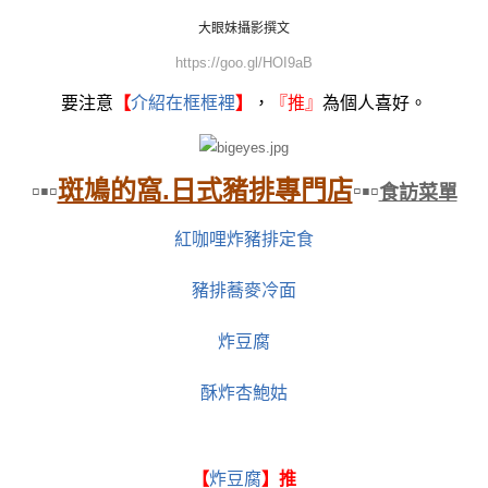
大眼妹
攝影撰文
https://goo.gl/HOI9aB
要注意
【
介紹在框框裡
】
，
『
推』
為個人喜好。
斑鳩的窩.日式豬排專門店
▫▪▫
▫
▪▫
食訪菜單
紅咖哩炸豬排定食
豬排蕎麥冷面
炸豆腐
酥炸杏鮑姑
【
炸豆腐
】推