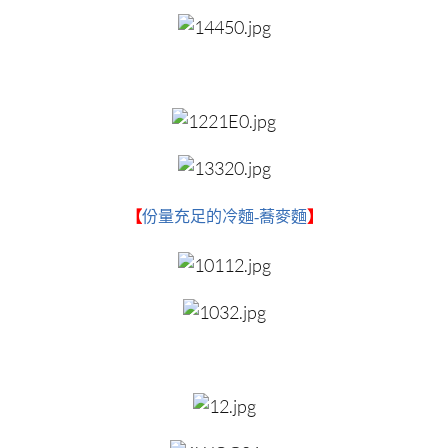
【
份量充足的冷麵-蕎麥麵
】