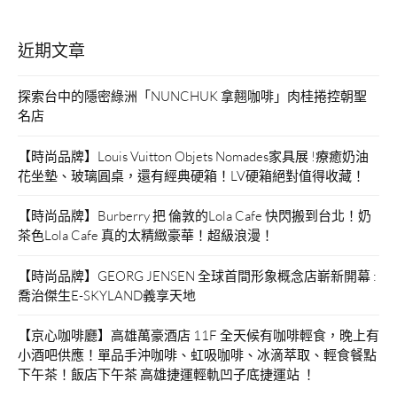
近期文章
探索台中的隱密綠洲「NUNCHUK 拿翹咖啡」肉桂捲控朝聖
名店
【時尚品牌】Louis Vuitton Objets Nomades家具展 !療癒奶油
花坐墊、玻璃圓桌，還有經典硬箱！LV硬箱絕對值得收藏！
【時尚品牌】Burberry 把 倫敦的Lola Cafe 快閃搬到台北！奶
茶色Lola Cafe 真的太精緻豪華！超級浪漫！
【時尚品牌】GEORG JENSEN 全球首間形象概念店嶄新開幕 :
喬治傑生E-SKYLAND義享天地
【京心咖啡廳】高雄萬豪酒店 11F 全天候有咖啡輕食，晚上有
小酒吧供應！單品手沖咖啡、虹吸咖啡、冰滴萃取、輕食餐點
下午茶！飯店下午茶 高雄捷運輕軌凹子底捷運站 ！