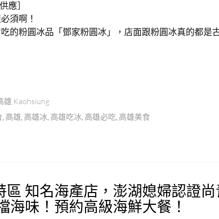
供應］
樣必須啊！
會吃的粉圓冰品「鄧家粉圓冰」，店面跟粉圓冰真的都是
高雄 Kaohsiung
台
,
高雄
,
高雄冰
,
高雄吃冰
,
高雄必吃
,
高雄美食
特區 知名海產店，澎湖媳婦認證尚
高檔海味！預約高級海鮮大餐！