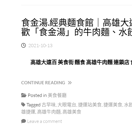
「高
豐
雄
盛
火
鮮
食金湯.經典麵食館｜高雄
鍋
美
」
歡「食金湯」的牛肉麵、水
享
龍
受
蝦
高
2021-10-13
海
檔
鮮
海
頂
味！
高雄大遠百 美食街 麵食 高雄牛肉麵 連鎖店
級
預
肉
約
品
高
“食
CONTINUE READING
火
級
金
鍋
海
Posted in
美食餐廳
湯.
專
鮮
經
Tagged
古早味
,
大眼電台
,
捷運站美食
,
捷運美食
,
水
門
大
典
大
雄捷運
,
高雄牛肉麵
,
高雄美食
餐！”
麵
港
Leave a comment
食
吃
館
鍋