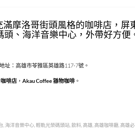
｜高雄充滿摩洛哥街頭風格的咖啡店，屏
碼頭、海洋音樂中心，外帶好方便
物咖啡 地址：高雄市苓雅區英雄路117-7號。
的
咖啡店
，
Akau Coffee 猻物咖啡
。
台
,
海洋音樂中心
,
輕軌光榮碼頭站
,
飲料
,
高雄
,
高雄咖啡廳
,
高雄必