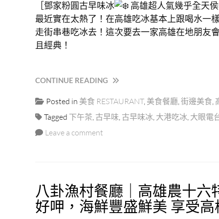
［鄧家粉圓古早味冰
高雄超人氣幾乎全天侯
冰
最近實在太熱了！在高雄吃冰基本上跟喝水一
品，
高
走街串巷吃冰去！這次要去一家高雄在地朋友
雄
且經典！
冰
好
拍
“高
CONTINUE READING
又
雄
好
Posted in
美食 RESTAURANT
,
美食餐廳
,
街邊美食
,
「鄧
吃！”
家
Tagged
下午茶
,
古早味
,
古早味冰
,
大港吃冰
,
大眼電
粉
Leave a comment
圓
冰」
夏
天
高
八卦漁村餐廳｜高雄農十六
雄
吃
好呷，海鮮豐盛鮮美 享受
冰