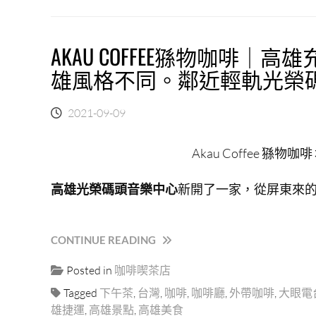
｜
得
高
獎
雄
.
AKAU COFFEE猻物咖啡
大
鼓
遠
雄風格不同。鄰近輕軌光榮
山
百
華
美
榮
2021-09-09
食
店”
街
品
Akau Coffee 猻
質
不
高雄光榮碼頭音樂中心
新開了一家，從屏東來
錯
的
麵
食
“AKAU
CONTINUE READING
館，
COFFEE
超
Posted in
咖啡喫茶店
猻
喜
物
Tagged
下午茶
,
台灣
,
咖啡
,
咖啡廳
,
外帶咖啡
,
大眼電
歡
咖
雄捷運
,
高雄景點
,
高雄美食
「食