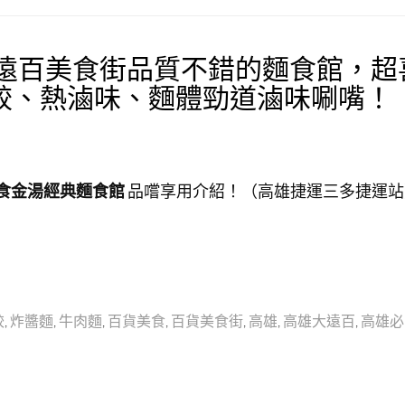
大遠百美食街品質不錯的麵食館，超
餃、熱滷味、麵體勁道滷味唰嘴！
 食金湯經典麵食館
品嚐享用介紹！（高雄捷運三多捷運站
餃
,
炸醬麵
,
牛肉麵
,
百貨美食
,
百貨美食街
,
高雄
,
高雄大遠百
,
高雄必