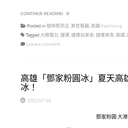
“「春
CONTINUE READING
田
Posted in
咖啡喫茶店
,
美食餐廳
,
高雄 Kaohsiung
冰
亭」
Tagged
大眼電台
,
捷運
,
捷運站美食
,
捷運美食
,
高雄
,
高
Leave a comment
雄
日
治
時
期
高雄「鄧家粉圓冰」夏天高
建
築
冰！
環
遊
2022-07-10
世
界
九
鄧家粉圓 大港
宮
格