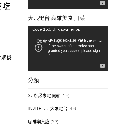
港吃
大眼電台 高雄美食 川菜
視
Code 150: Unknown error.
訊
下載檔案: https://youtu.be/a9EBYN5-0S8?_=3
播
放
合聚餐
器
分類
3C廚房家電 開箱
(15)
INVITE→←大眼電台
(45)
咖啡喫茶店
(39)