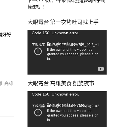
下午茶！飯店下午茶 高雄捷運輕軌凹子底
捷運站 ！
大眼電台 第一次烤吐司就上手
視
Code 150: Unknown error.
備好好
訊
下載檔案: https://youtu.be/tLWzRzx_40I?_=1
播
放
器
大眼電台 高雄美食 凱旋夜市
雄
,
高雄
視
Code 150: Unknown error.
訊
下載檔案: https://youtu.be/b-XfFVK6jDg?_=2
播
放
器