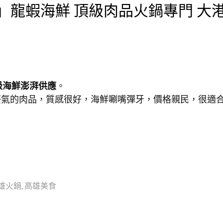
」龍蝦海鮮 頂級肉品火鍋專門 大
級海鮮澎湃供應
。
豪氣的肉品，質感很好，海鮮唰嘴彈牙，價格親民，很適
雄火鍋
,
高雄美食