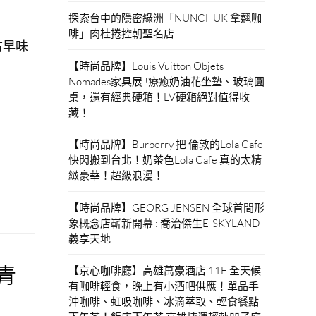
探索台中的隱密綠洲「NUNCHUK 拿翹咖
啡」肉桂捲控朝聖名店
古早味
【時尚品牌】Louis Vuitton Objets
Nomades家具展 !療癒奶油花坐墊、玻璃圓
桌，還有經典硬箱！LV硬箱絕對值得收
藏！
【時尚品牌】Burberry 把 倫敦的Lola Cafe
快閃搬到台北！奶茶色Lola Cafe 真的太精
緻豪華！超級浪漫！
【時尚品牌】GEORG JENSEN 全球首間形
象概念店嶄新開幕 : 喬治傑生E-SKYLAND
義享天地
青
【京心咖啡廳】高雄萬豪酒店 11F 全天候
有咖啡輕食，晚上有小酒吧供應！單品手
沖咖啡、虹吸咖啡、冰滴萃取、輕食餐點