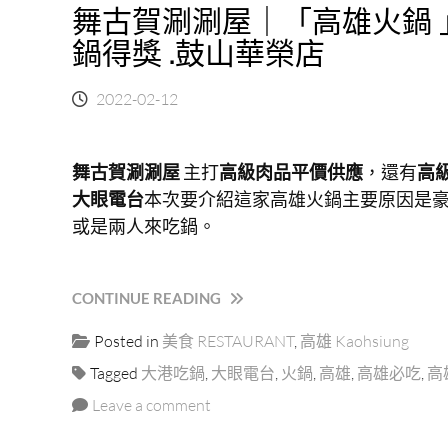
舞古賀涮涮屋｜「高雄火鍋 
六
特
鍋得獎 .鼓山華榮店
區
知
2022-02-12
名
海
產
店，
舞古賀涮涮屋
主打
高級肉品平價供應
，還有
高
澎
大眼電台
本次要介紹這家高雄火鍋主要原因是
湖
或是兩人來吃鍋。
媳
婦
認
“舞
CONTINUE READING
證
古
尚
Posted in
美食 RESTAURANT
,
高雄 Kaohsiung
賀
青
涮
好
Tagged
大港吃鍋
,
大眼電台
,
火鍋
,
高雄
,
高雄必吃
,
高
涮
呷，
Leave a comment
屋
海
｜
鮮