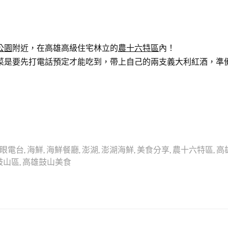
公園
附近，在高雄高級住宅林立的
農十六特區
內！
菜是要先打電話預定才能吃到，帶上自己的兩支義大利紅酒，準
眼電台
,
海鮮
,
海鮮餐廳
,
澎湖
,
澎湖海鮮
,
美食分享
,
農十六特區
,
高
鼓山區
,
高雄鼓山美食