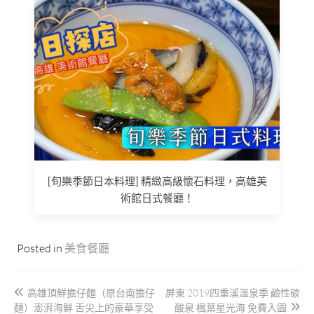
[旬樂季節日本料理] 精緻高級懷石料理，高雄美
術館日式餐廳！
Posted in
美食餐廳
文
高雄頂鮮擔仔麵（原台南擔仔
屏東 2019四重溪溫泉季 鹼性碳
章
麵）澎湃海鮮 舌尖上的豪華享受
酸泉 楓葉星光海 免費入園