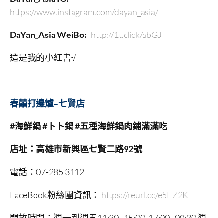
https://www.instagram.com/dayan_asia/
DaYan_Asia WeiBo:
http://1t.click/abGJ
這是我的小紅書√
春囍打邊爐
–
七賢店
#
海鮮鍋
#
卜卜鍋
#
五種海鮮鍋肉鋪滿滿吃
店址：高雄市新興區七賢二路
92
號
電話：07-285 3112
FaceBook粉絲團資訊：
https://reurl.cc/e5EZ2K
開放時間：週一到週五11:30–15:00, 17:00–00:30 週