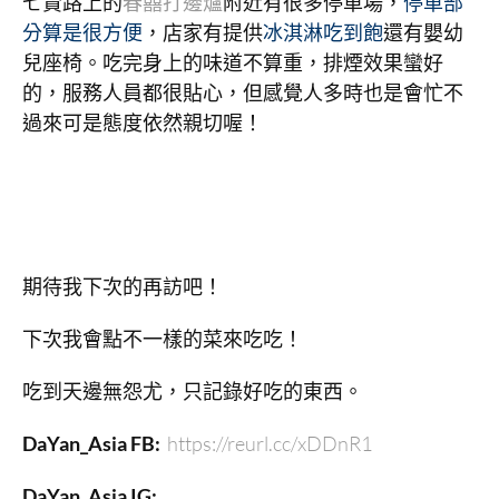
七賢路上的
春囍打邊爐
附近有很多停車場，
停車部
分算是很方便
，店家有提供
冰淇淋吃到飽
還有嬰幼
兒座椅。吃完身上的味道不算重，排煙效果蠻好
的，服務人員都很貼心，但感覺人多時也是會忙不
過來可是態度依然親切喔！
期待我下次的再訪吧！
下次我會點不一樣的菜來吃吃！
吃到天邊無怨尤，只記錄好吃的東西。
DaYan_Asia FB:
https://reurl.cc/xDDnR1
DaYan_Asia IG: