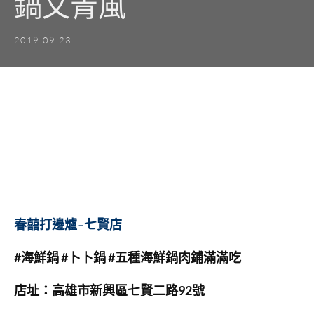
鍋文青風
2019-09-23
春囍打邊爐
–
七賢店
#
海鮮鍋
#
卜卜鍋
#
五種海鮮鍋肉鋪滿滿吃
店址：高雄市新興區七賢二路
92
號