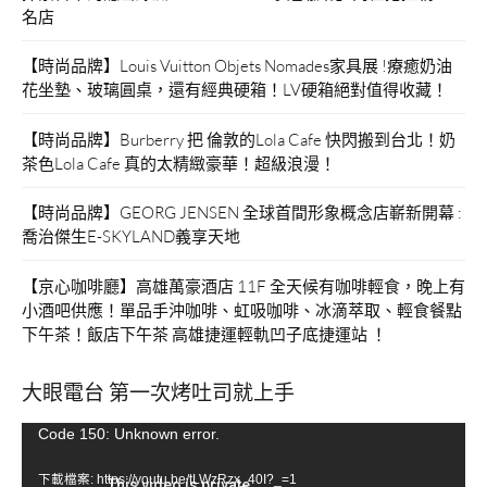
名店
【時尚品牌】Louis Vuitton Objets Nomades家具展 !療癒奶油
花坐墊、玻璃圓桌，還有經典硬箱！LV硬箱絕對值得收藏！
【時尚品牌】Burberry 把 倫敦的Lola Cafe 快閃搬到台北！奶
茶色Lola Cafe 真的太精緻豪華！超級浪漫！
【時尚品牌】GEORG JENSEN 全球首間形象概念店嶄新開幕 :
喬治傑生E-SKYLAND義享天地
【京心咖啡廳】高雄萬豪酒店 11F 全天候有咖啡輕食，晚上有
小酒吧供應！單品手沖咖啡、虹吸咖啡、冰滴萃取、輕食餐點
下午茶！飯店下午茶 高雄捷運輕軌凹子底捷運站 ！
大眼電台 第一次烤吐司就上手
視
Code 150: Unknown error.
訊
下載檔案: https://youtu.be/tLWzRzx_40I?_=1