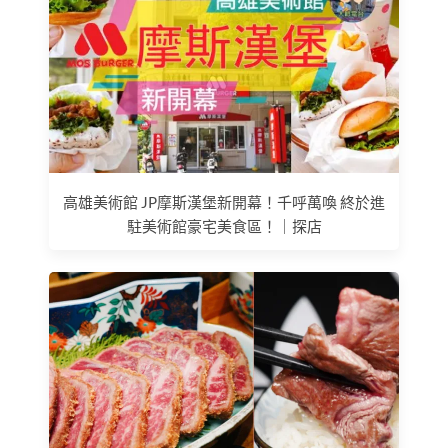
高雄美術館 JP摩斯漢堡新開幕！千呼萬喚 終於進
駐美術館豪宅美食區！｜探店