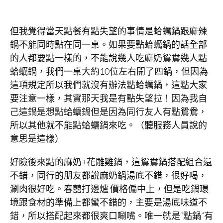
但我覺得當天點餐有點失望的事情是蛤蠣鍋跟麻辣
鍋不能同時點在同一桌。如果要點蛤蠣鍋的話全部
的人都要點一樣的，不能說幾人吃麻奶鴛鴦幾人點
蛤蠣鍋，我們一桌大約10位左右開了四鍋，但因為
這項規定所以我們就沒有辦法點蛤蠣鍋，這點大家
要注意一樣，其實那天我是有點失望拉！因為我自
己這鍋是想點蛤蠣鍋但是因為同行友人有點鴛鴦，
所以其他就不能點蛤蠣鍋來吃。（聽服務人員說的
意思是這樣）
好險後來點的麻奶+花雕雞鍋，這鴛鴦鍋搭配組合還
不錯，同行的朋友都說麻奶鍋湯底不錯，很好喝，
涮肉很好吃。春囍打邊爐 價格偏中上，但是吃鍋環
境跟食材的準備上都蠻不錯的，主要是湯底味道不
錯，所以搭配起來都很爽口唰嘴。唯一就是“點鍋”有