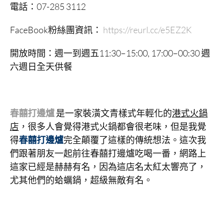
電話：07-285 3112
FaceBook粉絲團資訊：
https://reurl.cc/e5EZ2K
開放時間：週一到週五11:30–15:00, 17:00–00:30 週
六週日全天供餐
春囍打邊爐
是一家裝潢文青樣式年輕化的
港式火鍋
店
，很多人會覺得港式火鍋都會很老味，但是我覺
得
春囍打邊爐
完全顛覆了這樣的傳統想法。這次我
們跟著朋友一起前往春囍打邊爐吃喝一番，網路上
這家已經是赫赫有名，因為這店名太紅太響亮了，
尤其他們的蛤蠣鍋，超級無敵有名。