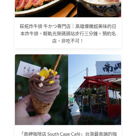
萩椛炸牛排 牛かつ專門店｜高雄爆嫩超美味的日
本炸牛排，輕軌光榮碼頭站步行三分鐘。預約名
店，非吃不可！
「南岬咖啡店 South Cape Café」台灣最南端的咖