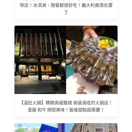
啡店！冰淇淋、簡餐都很好吃！義大利風情在墾
丁
【溫肚火鍋】精緻高級雅痞 高級湯底的火鍋店！
釜飯 和牛 絕搭美味！飯後甜點超華麗！