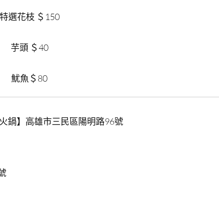
特選花枝 ＄150
芋頭 ＄40
魷魚＄80
味火鍋】高雄市三民區陽明路96號
號