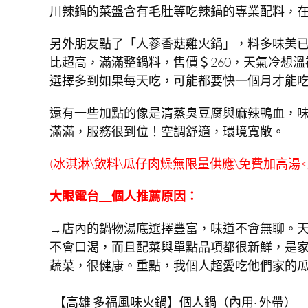
川辣鍋的菜盤含有毛肚等吃辣鍋的專業配料，
另外朋友點了「人蔘香菇雞火鍋」，料多味美
比超高，滿滿整鍋料，售價＄260，天氣冷想
選擇多到如果每天吃，可能都要快一個月才能
還有一些加點的像是清蒸臭豆腐與麻辣鴨血，
滿滿，服務很到位！空調舒適，環境寬敞。
(冰淇淋\飲料\瓜仔肉燥無限量供應\免費加高湯<原
大眼電台＿個人推薦原因：
→店內的鍋物湯底選擇豐富，味道不會無聊。
不會口渴，而且配菜與單點品項都很新鮮，是
蔬菜，很健康。重點，我個人超愛吃他們家的
【高雄 多福風味火鍋】個人鍋（內用
·
外帶）