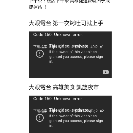
下午茶！飯店下午茶 高雄捷運輕軌凹子底
捷運站 ！
大眼電台 第一次烤吐司就上手
視
Code 150: Unknown error.
訊
下載檔案: https://youtu.be/tLWzRzx_40I?_=1
播
放
器
大眼電台 高雄美食 凱旋夜市
視
Code 150: Unknown error.
訊
下載檔案: https://youtu.be/b-XfFVK6jDg?_=2
播
放
器