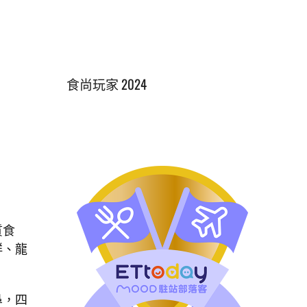
食尚玩家 2024
質食
鮮、龍
鼻，四