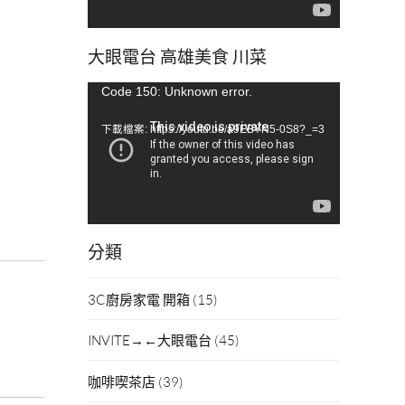
大眼電台 高雄美食 川菜
視
Code 150: Unknown error.
訊
下載檔案: https://youtu.be/a9EBYN5-0S8?_=3
播
放
器
分類
3C廚房家電 開箱
(15)
INVITE→←大眼電台
(45)
咖啡喫茶店
(39)