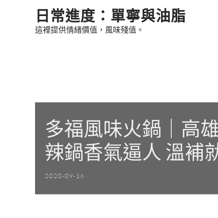
Skip
日常進度：單寧與油脂
to
這裡提供情緒價值，風味殘值。
content
多福風味火鍋｜高雄
辣鍋香氣逼人 溫補
2020-09-16