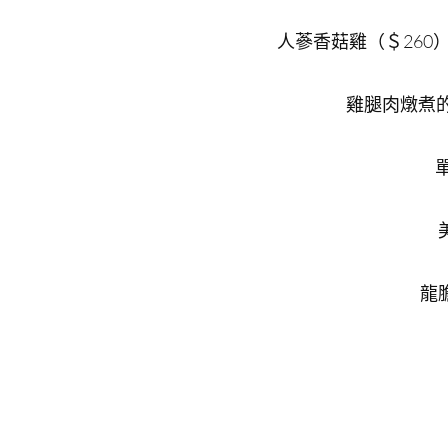
人蔘香菇雞（＄26
雞腿肉燉煮
龍