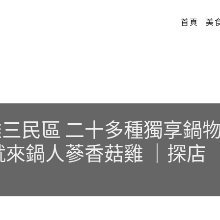
首頁
美
三民區 二十多種獨享鍋物
就來鍋人蔘香菇雞 ｜探店