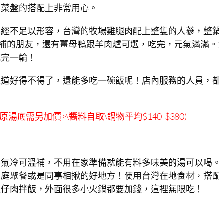
在菜盤的搭配上非常用心。
已經不足以形容，台灣的牧場雞腿肉配上整隻的人蔘，整
溫補的朋友，還有薑母鴨跟羊肉爐可選，吃完，元氣滿滿。
吃完一輪！
味道好得不得了，還能多吃一碗飯呢！店內服務的人員，
湯底需另加價>\醬料自取\鍋物平均$140-$380)
天氣冷可溫補，不用在家準備就能有料多味美的湯可以喝
家庭聚餐或是同事相揪的好地方！使用台灣在地食材，搭
瓜仔肉拌飯，外面很多小火鍋都要加錢，這裡無限吃！