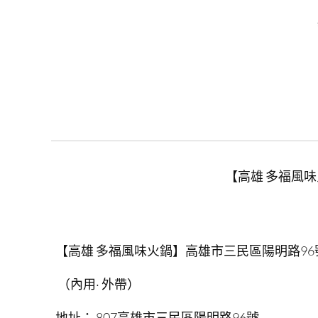
【高雄 多福風
【高雄 多福風味火鍋】高雄市三民區陽明路
96
（內用
·
外帶）
地址：
807
高雄市三民區陽明路
96
號