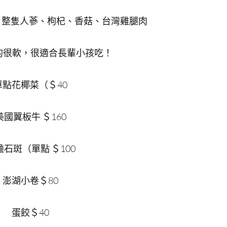
0）整隻人蔘、枸杞、香菇、台灣雞腿肉
的很軟，很適合長輩小孩吃！
單點花椰菜（＄40
美國翼板牛 ＄160
膽石斑（單點 ＄100
澎湖小卷＄80
蛋餃＄40