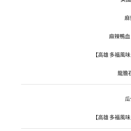
麻
麻辣鴨血
【高雄 多福風
龍膽石
瓜
【高雄 多福風