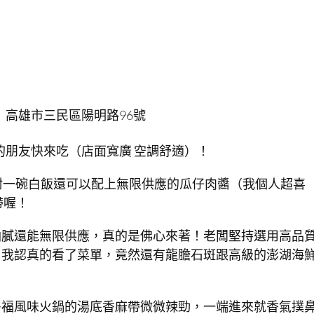
】高雄市三民區陽明路96號
朋友快來吃（店面寬廣 空調舒適）！
附一碗白飯還可以配上無限供應的瓜仔肉醬（我個人超喜
帶喔！
油膩還能無限供應，真的是佛心來著！老闆堅持選用高品
，我認真的看了菜單，竟然還有龍膽石斑跟高級的澎湖海
多福風味火鍋的湯底香麻帶微微辣勁，一端進來就香氣撲