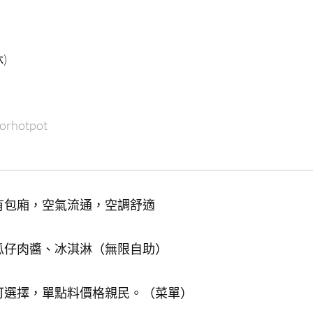
)
orhotpot
有包廂，空氣流通，空調舒適
瓜仔肉醬、冰淇淋（無限自助）
可選擇，單點料價格親民。（菜單）