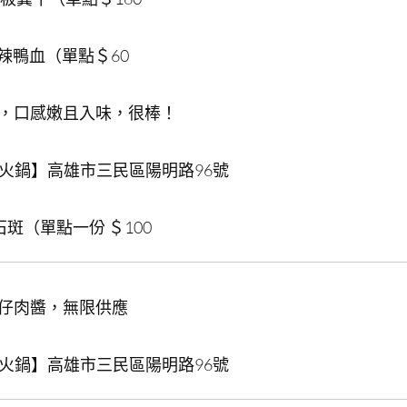
辣鴨血（單點＄60
，口感嫩且入味，很棒！
味火鍋】高雄市三民區陽明路96號
斑（單點一份 ＄100
仔肉醬，無限供應
味火鍋】高雄市三民區陽明路96號