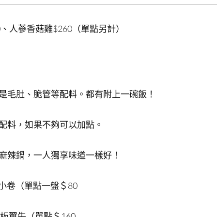
0、人蔘香菇雞$260（單點另計）
是毛肚、脆管等配料。都有附上一碗飯！
配料，如果不夠可以加點。
麻辣鍋，一人獨享味道一樣好！
小卷（單點一盤＄80
板翼牛（單點＄160