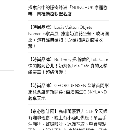
探索台中的隱密綠洲「NUNCHUK 拿翹咖
啡」肉桂捲控朝聖名店
【時尚品牌】Louis Vuitton Objets
Nomades家具展 !療癒奶油花坐墊、玻璃圓
桌，還有經典硬箱！LV硬箱絕對值得收
藏！
【時尚品牌】Burberry 把 倫敦的Lola Cafe
快閃搬到台北！奶茶色Lola Cafe 真的太精
緻豪華！超級浪漫！
【時尚品牌】GEORG JENSEN 全球首間形
象概念店嶄新開幕 : 喬治傑生E-SKYLAND
義享天地
【京心咖啡廳】高雄萬豪酒店 11F 全天候
有咖啡輕食，晚上有小酒吧供應！單品手
沖咖啡、虹吸咖啡、冰滴萃取、輕食餐點