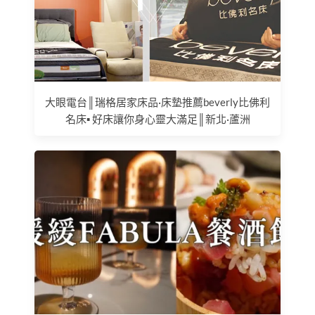
大眼電台║瑞格居家床品·床墊推薦beverly比佛利
名床▪ 好床讓你身心靈大滿足║新北·蘆洲