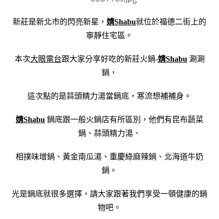
新莊是新北市的閃亮新星，
婧Shabu
就位於福德二街上的
寧靜住宅區。
本次
大眼電台
跟大家分享好吃的新莊火鍋-
婧Shabu
涮涮
鍋，
這次點的是蒜頭精力湯當鍋底，寒流想補補身。
婧Shabu
鍋底跟一般火鍋店有所區別，他們有昆布蔬菜
鍋、蒜頭精力湯、
相撲味增鍋、黃金南瓜湯、重慶綠麻辣鍋、北海道牛奶
鍋。
光是鍋底就很多選擇，請大家跟著我們享受一頓健康的鍋
物吧。