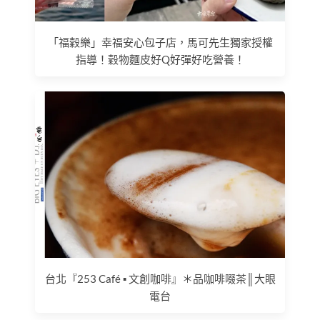
「福穀樂」幸福安心包子店，馬可先生獨家授權
指導！穀物麵皮好Q好彈好吃營養！
台北『253 Café ▪ 文創咖啡』＊品咖啡啜茶║大眼
電台