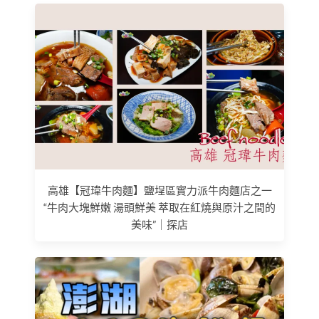
高雄【冠瑋牛肉麵】鹽埕區實力派牛肉麵店之一
“牛肉大塊鮮嫩 湯頭鮮美 萃取在紅燒與原汁之間的
美味”｜探店