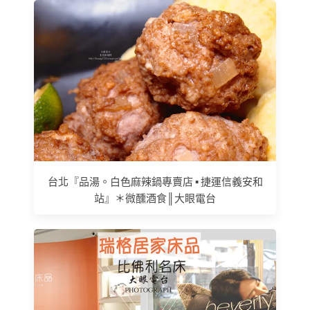
台北『品湯。白色麻辣鍋專賣店 ▪ 捷運信義安和
站』＊微醺酒食║大眼電台