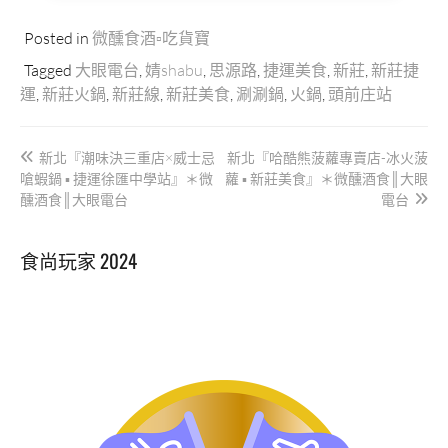
Posted in
微醺食酒▫吃貨寶
Tagged
大眼電台
,
婧shabu
,
思源路
,
捷運美食
,
新莊
,
新莊捷
運
,
新莊火鍋
,
新莊線
,
新莊美食
,
涮涮鍋
,
火鍋
,
頭前庄站
文
新北『潮味決三重店×威士忌
新北『哈酷熊菠蘿專賣店-冰火菠
章
嗆蝦鍋 ▪ 捷運徐匯中學站』＊微
蘿 ▪ 新莊美食』＊微醺酒食║大眼
導
醺酒食║大眼電台
電台
覽
食尚玩家 2024