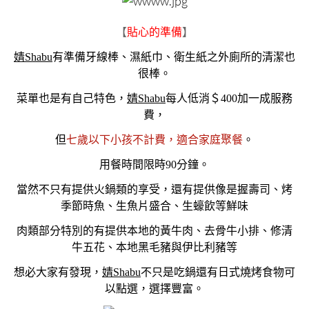
【
貼心的準備
】
婧Shabu
有準備牙線棒、濕紙巾、衛生紙之外廁所的清潔也
很棒。
菜單也是有自己特色，
婧Shabu
每人低消＄400加一成服務
費，
但
七歲以下小孩不計費，適合家庭聚餐
。
用餐時間限時90分鐘。
當然不只有提供火鍋類的享受，還有提供像是握壽司、烤
季節時魚、生魚片盛合、生蠔飲等鮮味
肉類部分特別的有提供本地的黃牛肉、去骨牛小排、修清
牛五花、本地黑毛豬與伊比利豬等
想必大家有發現，
婧Shabu
不只是吃鍋還有日式燒烤食物可
以點選，選擇豐富。