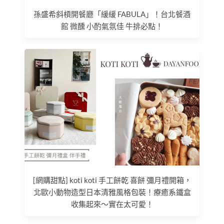
孫盛希斜槓開餐廳「緩緩 FABULA」！台北餐酒
館 微醺 小酌氣氛佳 牛排必點！
[網購甜點] koti koti 手工餅乾 喜餅 彌月禮開箱，
北歐小動物造型日本清雅風格包裝！療癒系鐵盒
收集起來～實在太可愛！