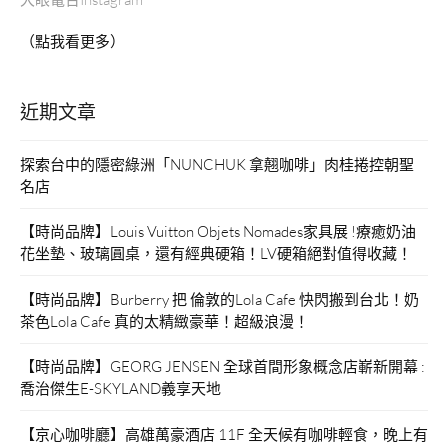
（點我看更多）
近期文章
探索台中的隱密綠洲「NUNCHUK 拿翹咖啡」肉桂捲控朝聖
名店
【時尚品牌】Louis Vuitton Objets Nomades家具展 !療癒奶油
花坐墊、玻璃圓桌，還有經典硬箱！LV硬箱絕對值得收藏！
【時尚品牌】Burberry 把 倫敦的Lola Cafe 快閃搬到台北！奶
茶色Lola Cafe 真的太精緻豪華！超級浪漫！
【時尚品牌】GEORG JENSEN 全球首間形象概念店嶄新開幕 :
喬治傑生E-SKYLAND義享天地
【京心咖啡廳】高雄萬豪酒店 11F 全天候有咖啡輕食，晚上有