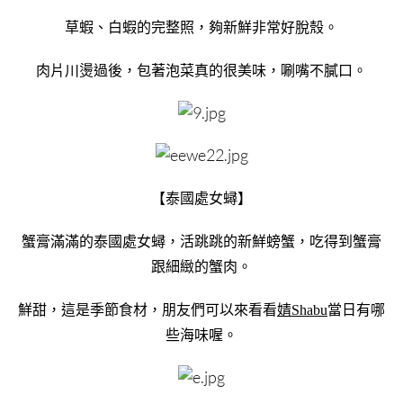
草蝦、白蝦的完整照，夠新鮮非常好脫殼。
肉片川燙過後，包著泡菜真的很美味，唰嘴不膩口。
【泰國處女蟳】
蟹膏滿滿的泰國處女蟳，活跳跳的新鮮螃蟹，吃得到蟹膏
跟細緻的蟹肉。
鮮甜，這是季節食材，朋友們可以來看看
婧Shabu
當日有哪
些海味喔。