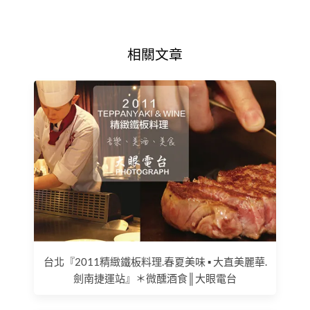
相關文章
台北『2011精緻鐵板料理.春夏美味 ▪ 大直美麗華.
劍南捷運站』＊微醺酒食║大眼電台