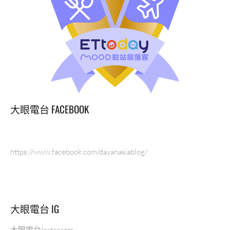
大眼電台 FACEBOOK
https://www.facebook.com/dayanasiablog/
大眼電台 IG
大眼電台Instagram