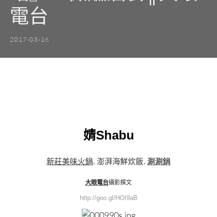
電台
2017-03-16
婧Shabu
新莊美味火鍋
. 澎湃海鮮炊飯.
涮涮鍋
大眼電台
攝影撰文
http://goo.gl/HOI9aB