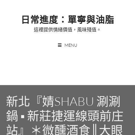
Skip
to
日常進度：單寧與油脂
content
這裡提供情緒價值，風味殘值。
MENU
新北『婧SHABU 涮涮
鍋 ▪ 新莊捷運線頭前庄
站』＊微醺酒食║大眼