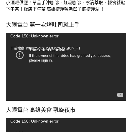
小酒吧供應！單品手沖咖啡、虹吸咖啡、冰滴萃取、輕食餐點
下午茶！飯店下午茶 高雄捷運輕軌凹子底捷運站 ！
大眼電台 第一次烤吐司就上手
視
Code 150: Unknown error.
訊
下載檔案: https://youtu.be/tLWzRzx_40I?_=1
播
放
器
大眼電台 高雄美食 凱旋夜市
視
Code 150: Unknown error.
訊