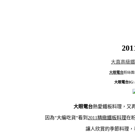
20
大直高級
大眼電台
粉絲團
大眼電台IG
h
大眼電台
熱愛鐵板料理，又
因為“大編吃貨“看到
2011精緻鐵板料理
在
讓人欣賞的季節料理，