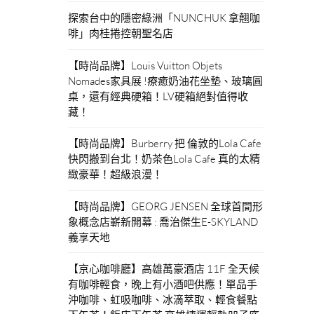
探索台中的隱密綠洲「NUNCHUK 拿翹咖
啡」肉桂捲控朝聖名店
【時尚品牌】Louis Vuitton Objets
Nomades家具展 !療癒奶油花坐墊、玻璃圓
桌，還有經典硬箱！LV硬箱絕對值得收
藏！
【時尚品牌】Burberry 把 倫敦的Lola Cafe
快閃搬到台北！奶茶色Lola Cafe 真的太精
緻豪華！超級浪漫！
【時尚品牌】GEORG JENSEN 全球首間形
象概念店嶄新開幕 : 喬治傑生E-SKYLAND
義享天地
【京心咖啡廳】高雄萬豪酒店 11F 全天候
有咖啡輕食，晚上有小酒吧供應！單品手
沖咖啡、虹吸咖啡、冰滴萃取、輕食餐點