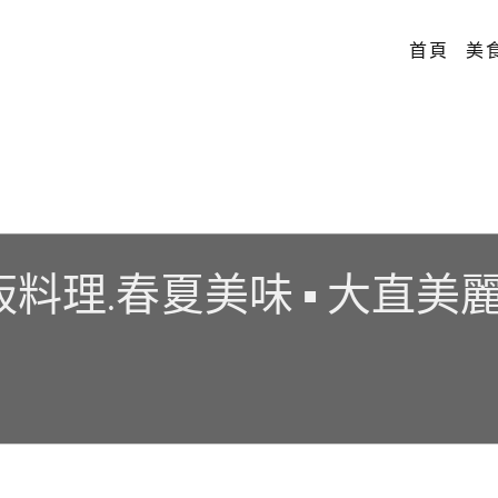
首頁
美
板料理.春夏美味 ▪ 大直美