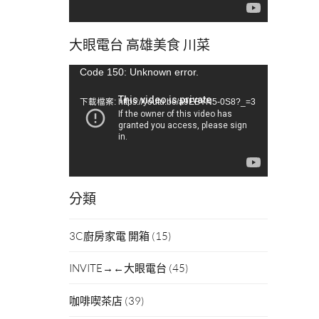
大眼電台 高雄美食 川菜
視
Code 150: Unknown error.
訊
下載檔案: https://youtu.be/a9EBYN5-0S8?_=3
播
放
器
分類
3C廚房家電 開箱
(15)
INVITE→←大眼電台
(45)
咖啡喫茶店
(39)