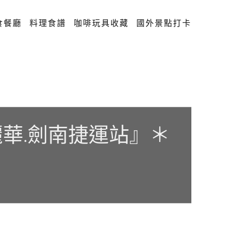
食餐廳
料理食譜
咖啡玩具收藏
國外景點打卡
麗華.劍南捷運站』＊