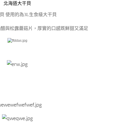
北海道大干貝
貝 使用的為3L生食級大干貝
油醋與松露蘑菇片，厚實的口感既鮮甜又滿足