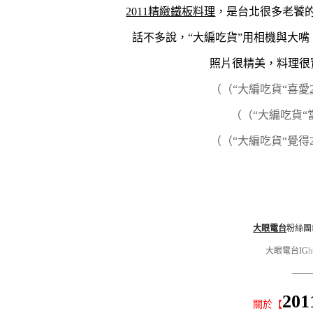
2011精緻鐵板料理
，是台北很多老饕
話不多說，“大編吃貨”用相機與大
照片很精美，料理很
（（“大編吃貨“喜愛
（（“大編吃貨“
（（“大編吃貨“覺得
大眼電台
粉絲團
大眼電台IG
h
———
20
關於【