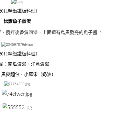
2011精緻鐵板料理
】
松露魚子蒸蛋
拌，攪拌後香氣四溢，上面還有烏黑發亮的魚子醬 。
2011精緻鐵板料理
】
品：南瓜濃湯、洋蔥濃湯
：黑麥麵包、小羅宋（奶油）