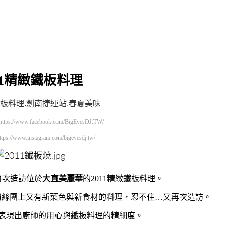
11精緻鐵板料理
鐵板料理
.
劍南捷運站
.
春夏美味
https://www.facebook.com/BigEyesDJ.TW/
ttps://www.instagram.com/bigeyesdj.tw/
再次造訪位於
大直美麗華
的
2011精緻鐵板料理
。
粉絲團上又有新菜色與新食材的料理，忍不住…又再次造訪。
表現出廚師的用心與鐵板料理的精細度。