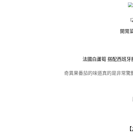
【
開胃
法國白蘆筍 搭配西班牙
奇異果番茄的味道真的是非常驚
【