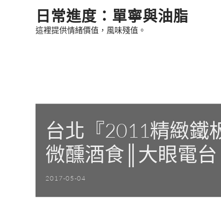
Skip
日常進度：單寧與油脂
to
這裡提供情緒價值，風味殘值。
content
台北『2011精緻鐵
微醺酒食║大眼電台
2017-05-04