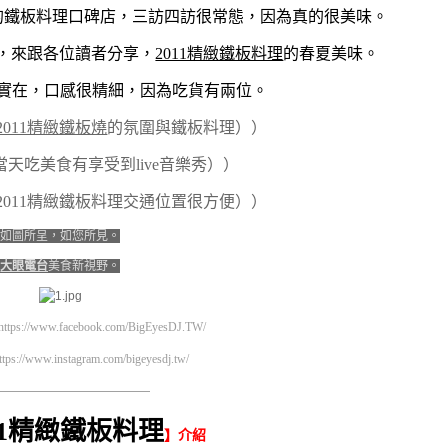
的鐵板料理口碑店，三訪四訪很常態，因為真的很美味。
嘴，來跟各位讀者分享，
2011精緻鐵板料理
的春夏美味。
實在，口感很精細，因為吃貨有兩位。
2011精緻鐵板燒
的氛圍與鐵板料理））
當天吃美食有享受到live音樂秀））
2011精緻鐵板料理交通位置很方便））
如圖所呈，如您所見。
大眼電台
美食新視野。
https://www.facebook.com/BigEyesDJ.TW/
ttps://www.instagram.com/bigeyesdj.tw/
—————————————————
11精緻鐵板料理
】介紹