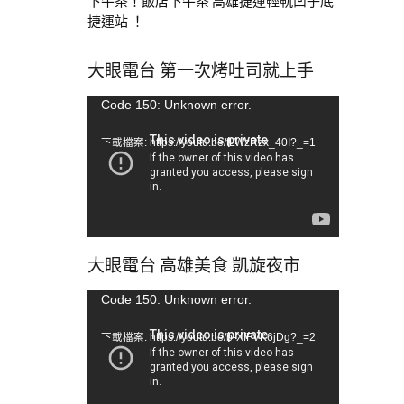
下午茶！飯店下午茶 高雄捷運輕軌凹子底
捷運站 ！
大眼電台 第一次烤吐司就上手
視
Code 150: Unknown error.
訊
下載檔案: https://youtu.be/tLWzRzx_40I?_=1
播
放
器
大眼電台 高雄美食 凱旋夜市
視
Code 150: Unknown error.
訊
下載檔案: https://youtu.be/b-XfFVK6jDg?_=2
播
放
器