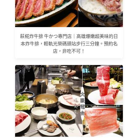
萩椛炸牛排 牛かつ專門店｜高雄爆嫩超美味的日
本炸牛排，輕軌光榮碼頭站步行三分鐘。預約名
店，非吃不可！