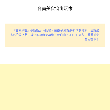
台南美食食尚玩家
『台南地區』多站點24hr服務，高鐵/火車站旁租借超便利，出站最
快5分鐘上路，讓您的旅程更無縫、更自由！ 加LINE好友，週週抽免
費租機車！