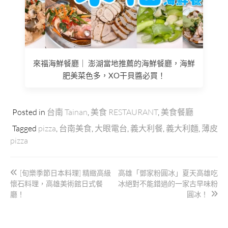
來福海鮮餐廳｜ 澎湖當地推薦的海鮮餐廳，海鮮
肥美菜色多，XO干貝醬必買！
Posted in
台南 Tainan
,
美食 RESTAURANT
,
美食餐廳
Tagged
pizza
,
台南美食
,
大眼電台
,
義大利餐
,
義大利麵
,
薄皮
pizza
文
[旬樂季節日本料理] 精緻高級
高雄「鄧家粉圓冰」夏天高雄吃
章
懷石料理，高雄美術館日式餐
冰絕對不能錯過的一家古早味粉
導
廳！
圓冰！
覽