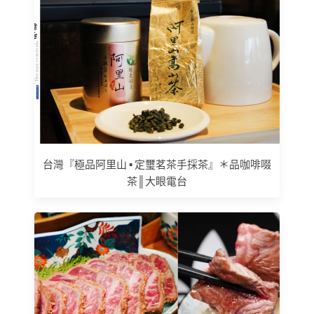
台灣『極品阿里山 ▪ 定璽茗茶手採茶』＊品咖啡啜
茶║大眼電台