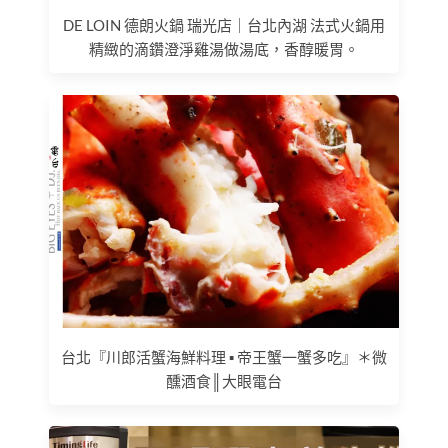
DE LOIN 德朗火鍋 瑞光店｜台北內湖 法式火鍋用
精緻的滴鑽澄淨雞湯做湯底，香醇暖胃。
台北『川郎活蟹海鮮料理 ▪ 帝王蟹一蟹多吃』＊微
醺酒食║大眼電台