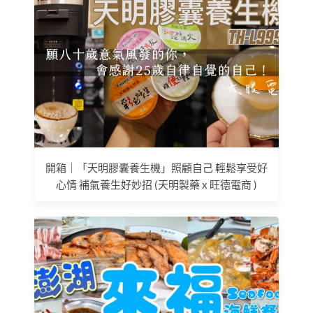
開箱｜「天明膠囊養生機」照顧自己 輕鬆享受好
心情 補氣養生好妙招 (天明製藥 x 旺德電商 )