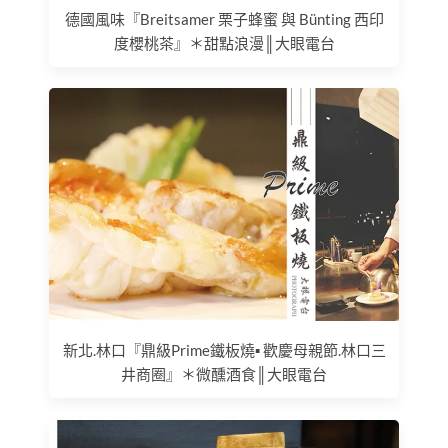
德國風味『Breitsamer 栗子蜂蜜 與 Bünting 西印
度櫻桃茶』＊甜點浪漫║大眼電台
新北.林口『鼎級Prime鐵板燒▪ 歡慶母親節.林口三
井商圈』＊微醺酒食║大眼電台