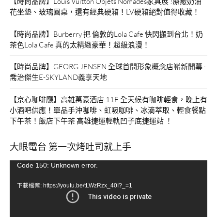
【時尚品牌】Louis Vuitton Objets Nomades家具展 !療癒奶油
花坐墊、玻璃圓桌，還有經典硬箱！LV硬箱絕對值得收藏！
【時尚品牌】Burberry 把 倫敦的Lola Cafe 快閃搬到台北！奶
茶色Lola Cafe 真的太精緻豪華！超級浪漫！
【時尚品牌】GEORG JENSEN 全球首間形象概念店嶄新開幕 :
喬治傑生E-SKYLAND義享天地
【京心咖啡廳】高雄萬豪酒店 11F 全天候有咖啡輕食，晚上有
小酒吧供應！單品手沖咖啡、虹吸咖啡、冰滴萃取、輕食餐點
下午茶！飯店下午茶 高雄捷運輕軌凹子底捷運站 ！
大眼電台 第一次烤吐司就上手
視
Code 150: Unknown error.
訊
下載檔案: https://youtu.be/tLWzRzx_40I?_=1
播
放