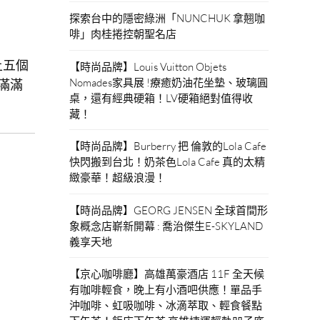
探索台中的隱密綠洲「NUNCHUK 拿翹咖
啡」肉桂捲控朝聖名店
上五個
【時尚品牌】Louis Vuitton Objets
Nomades家具展 !療癒奶油花坐墊、玻璃圓
滿滿
桌，還有經典硬箱！LV硬箱絕對值得收
藏！
【時尚品牌】Burberry 把 倫敦的Lola Cafe
快閃搬到台北！奶茶色Lola Cafe 真的太精
緻豪華！超級浪漫！
【時尚品牌】GEORG JENSEN 全球首間形
象概念店嶄新開幕 : 喬治傑生E-SKYLAND
義享天地
【京心咖啡廳】高雄萬豪酒店 11F 全天候
有咖啡輕食，晚上有小酒吧供應！單品手
沖咖啡、虹吸咖啡、冰滴萃取、輕食餐點