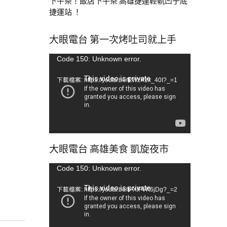
下午茶！飯店下午茶 高雄捷運輕軌凹子底
捷運站 ！
大眼電台 第一次烤吐司就上手
視
Code 150: Unknown error.
訊
下載檔案: https://youtu.be/tLWzRzx_40I?_=1
播
放
器
大眼電台 高雄美食 凱旋夜市
視
Code 150: Unknown error.
訊
下載檔案: https://youtu.be/b-XfFVK6jDg?_=2
播
放
器