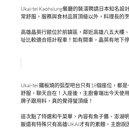
Ukai-tei Kaohsiung餐廳的裝潢聘請
常舒服，服務與食材品質頂級以外，料理長的
高雄晶英行館位於前鎮區，鄰近高雄八五大樓、
址比較適合搭計程車！如有開車，晶英有地下
Ukai-tei 鐵板燒的弧型吧台只有18個座
舒服，聊天自在！入座後，主廚會端出今天使
牌子跟用料，真的覺得蠻頂級！
這次點了特選和牛菜單，內容有魚子醬、澎湖
飯還有特殊只有高雄UKAI才有的素麵，主廚