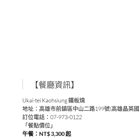
【餐廳資訊】
Ukai-tei Kaohsiung 鐵板燒
地址：高雄市前鎮區中山二路199號(高雄晶英國
訂位電話：07-973-0122
「餐點價位」
午餐：NT$ 3,300 起