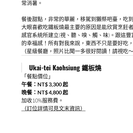
常消暑。
餐後甜點，非常的華麗，移駕到獺祭吧臺，吃
大眼喜歡吃鐵板燒最主要的原因是能欣賞烹飪
感官系統所建立(視、聽、嗅、觸、味)。跟這
的幸福感！所有對我來說，東西不只是要好吃
（星級餐廳，照片比聞一多很好閱讀！請視吃
Ukai-tei Kaohsiung 鐵板燒
「餐點價位」
午餐：NT$ 3,300 起
晚餐：NT$ 4,800 起
加收10%服務費。
（訂位詳情可見文末資訊）