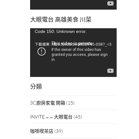
大眼電台 高雄美食 川菜
視
Code 150: Unknown error.
訊
下載檔案: https://youtu.be/a9EBYN5-0S8?_=3
播
放
器
分類
3C廚房家電 開箱
(15)
INVITE→←大眼電台
(45)
咖啡喫茶店
(39)