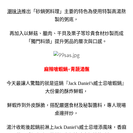
潮味決
推出「砂鍋粥料理」主要的特色為使用特製高湯熬
製的粥底，
再加入以鮮菇、臘肉、干貝及栗子等珍貴食材炒製而成
「獨門料頭」提升粥品的層次與口感。
麻辣嗆蝦鍋+青蔬湯盤
今天最讓人驚豔的就是這鍋『Jack Daniel’s威士忌嗆蝦鍋』
大份量的酥炸鮮蝦，
鮮蝦炸到外皮酥脆，搭配嚴選食材及秘製醬料，專人現場
桌邊拌炒，
湯汁收乾後起鍋前淋上Jack Daniel’s威士忌增添風味，香麻