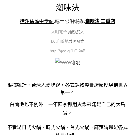
潮味決
捷運徐匯中學站
.威士忌嗆蝦鍋.
潮味決 三重店
大眼電台
攝影撰文
DJ.白蘭地
共同撰文
http://goo.gl/HOI9aB
根據統計，台灣人愛吃鍋，各式鍋物專賣店密度堪稱世界
第一。
白蘭地也不例外，一年四季都用火鍋來滿足自己的大鳥
胃，
不管是日式火鍋、韓式火鍋、台式火鍋、麻辣鍋還是各式