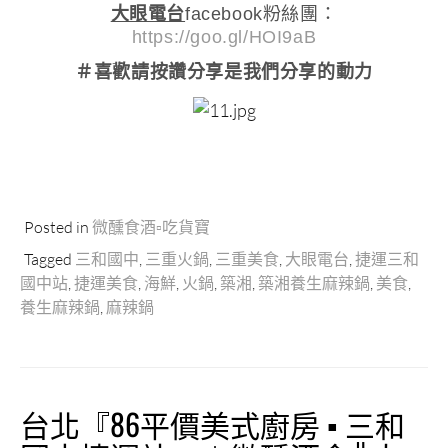
大眼電台
facebook粉絲團：
https://goo.gl/HOI9aB
＃喜歡請按讚分享
是我們分享的動力
Posted in
微醺食酒▫吃貨寶
Tagged
三和國中
,
三重火鍋
,
三重美食
,
大眼電台
,
捷運三和
國中站
,
捷運美食
,
海鮮
,
火鍋
,
築湘
,
築湘養生麻辣鍋
,
美食
,
養生麻辣鍋
,
麻辣鍋
台北『86平價美式廚房 ▪ 三和