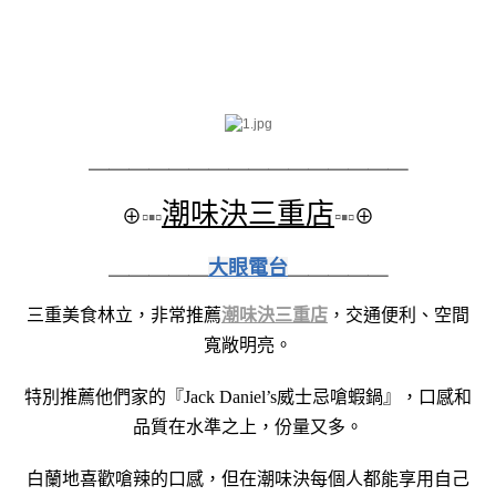
＿＿＿＿＿＿＿＿
＿＿＿＿＿＿＿＿
潮味決三重店
⊕
▫▪▫
▫
▪▫
⊕
＿＿＿＿＿
大眼電台
＿＿＿＿＿
三重美食林立，非常推薦
潮味決三重店
，
交通便利、空間
寬敞明亮。
特別推薦他們家的『Jack Daniel’s威士忌嗆蝦鍋』，口感和
品質在水準之上，份量又多。
白蘭地喜歡嗆辣的口感，但在潮味決每個人都能享用自己