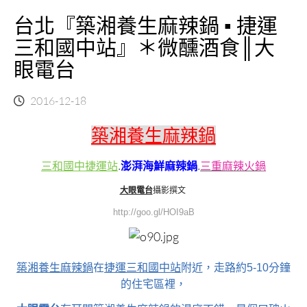
台北『築湘養生麻辣鍋 ▪ 捷運
三和國中站』＊微醺酒食║大
眼電台
2016-12-18
築湘養生麻辣鍋
三和國中捷運站
.
澎湃海鮮麻辣鍋
.
三重麻辣火鍋
大眼電台
攝影撰文
http://goo.gl/HOI9aB
築湘養生麻辣鍋
在
捷運三和國中站
附近，走路約5-10分鐘
的住宅區裡，