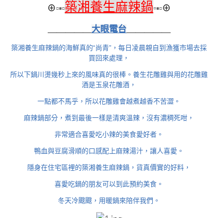
築湘養生麻辣鍋
⊕
▫▪▫
▫
▪▫
⊕
＿＿＿＿＿
大眼電台
＿＿＿＿＿
築湘養生麻辣鍋的海鮮真的“尚青”，每日凌晨親自到漁獲市場去採
買回來處理，
所以下鍋川燙幾秒上來的風味真的很棒。養生花雕雞與用的花雕雞
酒是玉泉花雕酒，
一點都不馬乎，所以花雕雞會越煮越香不苦澀。
麻辣鍋部分，煮到最後一樣是清爽溫辣，沒有濃稠死咁，
非常適合喜愛吃小辣的美食愛好者。
鴨血與豆腐滑順的口感配上麻辣湯汁，讓人喜愛。
隱身在住宅區裡的築湘養生麻辣鍋，貨真價實的好料，
喜愛吃鍋的朋友可以到此預約美食。
冬天冷颼颼，用暖鍋來陪伴我們。