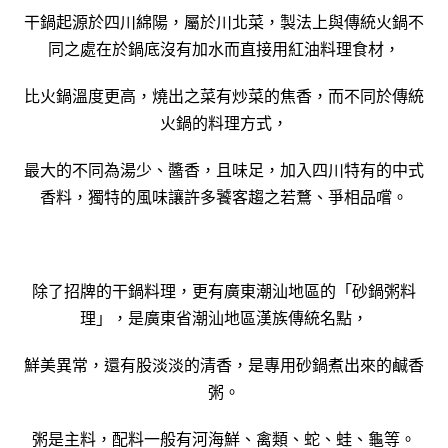
干鍋起源於四川綿陽，屬於川北菜，製法上與傳統火鍋不
同之處在於鍋底沒有加水而直接用紅油料理食材，
比火鍋溫度更高，燒出之菜有炒菜的焦香，而不同於傳統
火鍋的料理方式，
最大的不同為湯少、醬香，且味足，加入四川特有的中式
香料，獨特的風味讓許多饕客趨之若鶩、爭相品嚐。
除了招牌的干鍋料理，更有廣東潮汕地區的「砂鍋粥料
理」，是廣東省潮汕地區漢族傳統名點，
鮮美異常，還有股淡淡的清香，是專用砂鍋煮出來的鹹香
粥。
粥是主料，配料一般有河海鮮、禽類、蛇、蛙、龜等。