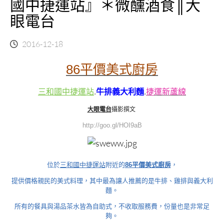
國中捷運站』＊微醺酒食║大
眼電台
2016-12-18
86平價美式廚房
三和國中捷運站
.
牛排義大利麵
.
捷運新蘆線
大眼電台
攝影撰文
http://goo.gl/HOI9aB
位於
三和國中捷運站
附近的
86平價美式廚房
，
提供價格親民的美式料理，其中最為讓人推薦的是牛排、雞排與義大利
麵。
所有的餐具與湯品茶水皆為自助式，不收取服務費，份量也是非常足
夠。