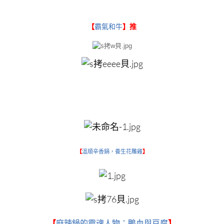
【
霸氣和牛
】推
【
溫順辛香鍋，養生花雕雞
】
【
麻辣鍋的靈魂人物：鴨血與豆腐
】