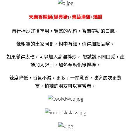
天麻香辣鍋(經典豬)+青蔬湯盤+燒餅
自行拌炒好後享用，豐富的配料，香麻帶勁的口感，
像粗獷的土家阿哥，粗中有細，值得細細品嚐。
如果覺得太乾，可以加入高湯拌炒， 想試試不同口感，建
議加入起司，加熱至融化後攪拌，
辣度降低，香氣不減，更多了一絲乳香，味道層次更豐
富，怕辣的朋友可以嘗嘗看。