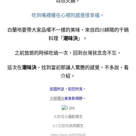
特色火鍋。
吃到嘴裡暖在心裡的感覺很幸福。
白蘭地要帶大家品嚐不一樣的美味，來自四川綿陽的干鍋
料理「
潮味決
」。
之前旅遊的時候吃過一次，回到台灣就念念不忘，
這次在
潮味決
，找到當初那讓人驚艷的感覺，不多說，看
介紹。
如圖所呈，如您所見。
大眼電台
美食新視野。
大眼電台
攝影撰文
DJ.白蘭地
共同撰文
https://goo.gl/HOI9aB