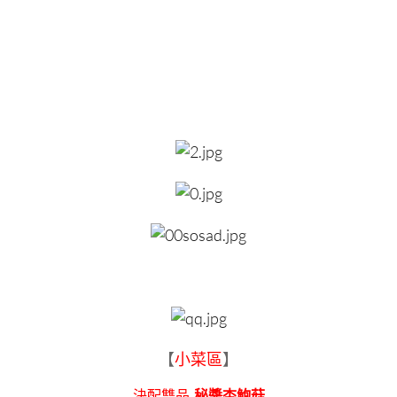
【
小菜區
】
決配雙品-
秘醬杏鮑菇