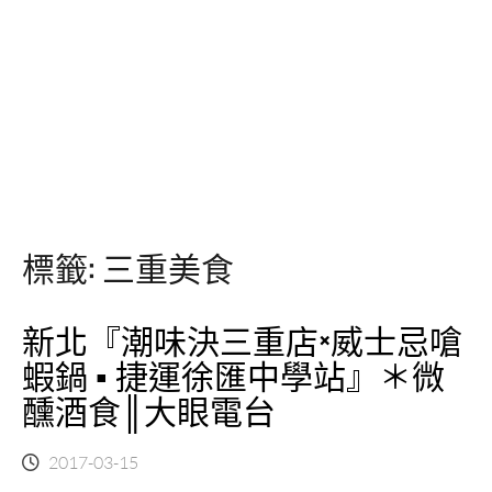
標籤:
三重美食
新北『潮味決三重店×威士忌嗆
蝦鍋 ▪ 捷運徐匯中學站』＊微
醺酒食║大眼電台
2017-03-15