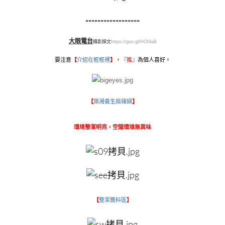
==================
大眼電台
攝影撰文
https://goo.gl/HOI9aB
要注意
【
介紹在框框裡
】
，
『
推』
為個人喜好。
【
築湘養生麻辣鍋
】
環境整潔明亮，空間環境無異味
【
整潔醬料區
】