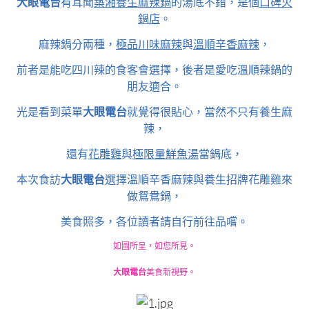
大眼電台
有耳聞
築湘養生麻辣鍋
的湯底不錯，是個
口碑火
鍋店
。
麻辣鍋分兩種，
極品川味麻辣
與
溫順辛香麻辣
，
前者是能吃四川辣的食客會選擇，後者是愛吃溫順辣鍋的
朋友適合。
光是看到菜單
大眼電台
就覺得很貼心，當然不只有養生麻
辣，
還有
花雕雞
與
極限量鮮魚湯
當鍋底，
本次食訪
大眼電台
選擇溫順辛香麻辣與養生招牌花雕雞來
做鴛鴦鍋，
美食照多，各位讀者請自行前往品嚐。
如圖所呈，如您所見。
大眼電台
美食新視野。