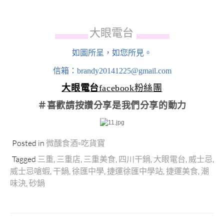
大眼電台
▄▄▄▄▄▄
▄▄▄▄▄▄
如圖所呈，如您所見。
信箱：brandy20141225@gmail.com
大眼電台
facebook粉絲團
＃喜歡請按讚分享
是我們分享的動力
Posted in
微醺食酒▫吃貨寶
Tagged
三重
,
三重店
,
三重美食
,
四川干鍋
,
大眼電台
,
威士忌
,
威士忌嗆蝦
,
干鍋
,
徐匯中學
,
捷運徐匯中學站
,
捷運美食
,
潮
味決
,
砂鍋