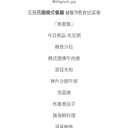
三元花園韓式餐廳 삼원가든
食訪菜單
『無套餐』
今日粥品-毛豆粥
韓食沙拉
韓式煙燻牛肉捲
宮廷冬粉
神戶沙朗牛排
泡菜捲
炸墨香茄子
辣海鮮料理
清蒸鮑魚