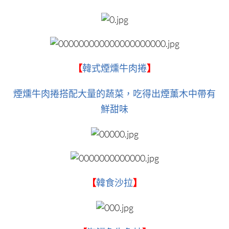
【
韓式煙燻牛肉捲
】
煙燻牛肉捲搭配大量的蔬菜，吃得出煙薰木中帶有
鮮甜味
【
韓食沙拉
】