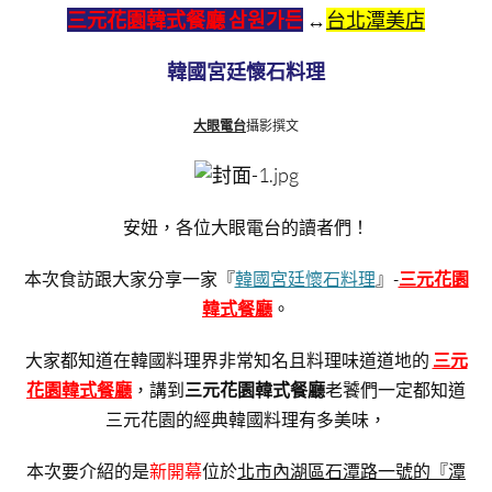
三元花園韓式餐廳 삼원가든
↔
台北潭美店
韓國宮廷懷石料理
大眼電台
攝影撰文
安妞，各位大眼電台的讀者們！
本次食訪跟大家分享一家『
韓國宮廷懷石料理
』-
三元花園
韓式餐廳
。
大家都知道在韓國料理界非常知名且料理味道道地的
三元
花園韓式餐廳
，講到
三元花園韓式餐廳
老饕們一定都知道
三元花園的經典韓國料理有多美味，
本次要介紹的是
新開幕
位於
北市內湖區石潭路一號的『潭