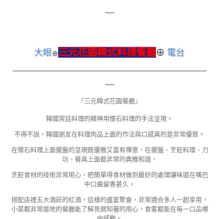
＿
三元花園韓式料理餐廳
大眼
⊕
電台
⊕
＿＿＿＿＿＿＿＿＿＿＿＿＿＿＿＿＿＿＿＿＿＿
＿
『三元韓式花園餐廳』
韓國宮廷料理的精神用懷石料理的手法呈現。
不得不說，韓國朋友在料理肉品上面的作法與口感真的是非常優質。
在懷石料理上面擺盤的呈現既優雅又富有禪意，在擺盤、烹飪料理、刀
功、餐具上面都非常的典雅和諧，
烹飪食材的技術非常用心，把簡單得食材做到最好的處理讓味道在嘴巴
中口齒留香甚久。
搭配店裡五大酒莊的紅酒，這樣的盛宴聚會，非常適合多人一起享用，
小菜都非常道地的餐廳能了解見微知著的用心，食客都能在每一口品嚐
中感動。