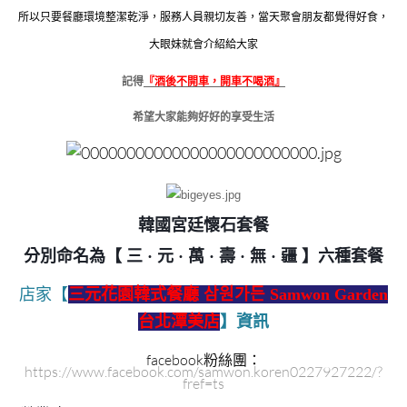
所以只要餐廳環境整潔乾淨，服務人員親切友善，當天聚會朋友都覺得好食，
大眼妹就會介紹給大家
記得
『酒後不開車，開車不喝酒』
希望大家能夠好好的享受生活
韓國宮廷懷石套餐
分別命名為【 三 · 元 · 萬 · 壽 · 無 · 疆 】六種套餐
店家【
三元花園韓式餐廳
삼원가든
Samwon Garden
台北潭美店
】資訊
facebook粉絲團：
https://www.facebook.com/samwon.koren0227927222/?
fref=ts