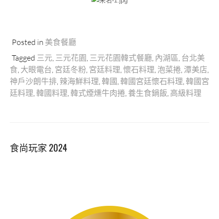
Posted in
美食餐廳
Tagged
三元
,
三元花園
,
三元花園韓式餐廳
,
內湖區
,
台北美
食
,
大眼電台
,
宮廷冬粉
,
宮廷料理
,
懷石料理
,
泡菜捲
,
潭美店
,
神戶沙朗牛排
,
辣海鮮料理
,
韓國
,
韓國宮廷懷石料理
,
韓國宮
廷料理
,
韓國料理
,
韓式煙燻牛肉捲
,
養生食鍋飯
,
高級料理
食尚玩家 2024