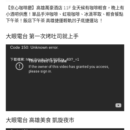
【京心咖啡廳】高雄萬豪酒店 11F 全天候有咖啡輕食，晚上有
小酒吧供應！單品手沖咖啡、虹吸咖啡、冰滴萃取、輕食餐點
下午茶！飯店下午茶 高雄捷運輕軌凹子底捷運站 ！
大眼電台 第一次烤吐司就上手
視
Code 150: Unknown error.
訊
下載檔案: https://youtu.be/tLWzRzx_40I?_=1
播
放
器
大眼電台 高雄美食 凱旋夜市