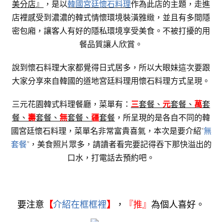
美分店』
，是以
韓國宮廷懷石料理
作為此店的主題，走進
店裡感受到濃濃的韓式情懷環境裝潢雅緻，並且有多間隱
密包廂，讓客人有好的隱私環境享受美食。不被打擾的用
餐品質讓人欣賞。
說到懷石料理大家都覺得日式居多，所以大眼妹這次要跟
大家分享來自韓國的道地宮廷料理用懷石料理方式呈現。
三元花園韓式料理餐廳，菜單有：
三
套餐、
元
套餐、
萬
套
餐、
壽
套餐、
無
套餐、
疆
套餐
，所呈現的是各自不同的韓
國宮廷懷石料理，菜單名非常富貴喜氣，本次是要介紹“
無
套餐
”，美食照片眾多，請讀者看完要記得吞下那快溢出的
口水，打電話去預約吧。
要注意
【
介紹在框框裡
】
，
『
推』
為個人喜好。