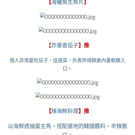
【
海鱺魚生魚片
】
【
炸墨香茄子
】推
個人非常愛吃茄子，這道菜，外表炸得酥脆內裏軟嫩入
口。
【
辣海鮮料理
】推
以海鮮透抽當主角，搭配道地的韓國醬料，辛辣脆