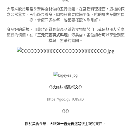
大眼妹欣賞用當季新鮮食材做的五行擺盤，在宮廷料理裡面，這樣的概
念非常重要，五行蔬果養身，肉類飲食要陰陽平衡，吃的舒爽身體無負
擔，食療同源在每一餐都要搭配的剛剛好。
身歷好的環境，用典雅的餐具與高品質的食物犒勞自己或是與朋友分享
這樣的情懷，在『
三元花園韓式料理
』潭美店，各位讀者可以享受到這
樣與世無爭的氛圍。
◎大眼妹-攝影撰文◎
https://goo.gl/HOI9aB
◎◎
關於美食介紹，大眼妹一直覺得這是很主觀的東西，