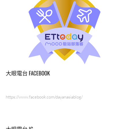
大眼電台 FACEBOOK
https://www.facebook.com/dayanasiablog/
大眼電台 IG