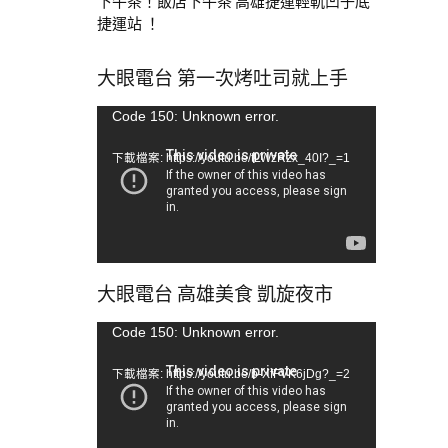
下午茶！飯店下午茶 高雄捷運輕軌凹子底
捷運站 ！
大眼電台 第一次烤吐司就上手
視
Code 150: Unknown error.
訊
下載檔案: https://youtu.be/tLWzRzx_40I?_=1
播
放
器
大眼電台 高雄美食 凱旋夜市
視
Code 150: Unknown error.
訊
下載檔案: https://youtu.be/b-XfFVK6jDg?_=2
播
放
器