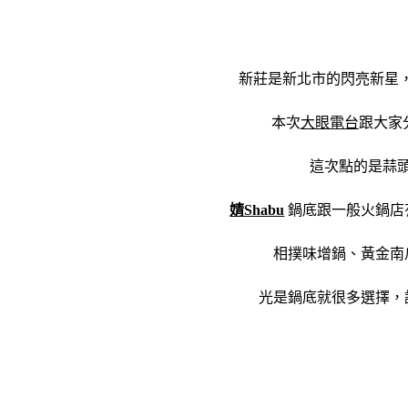
新莊是新北市的閃亮新星
本次
大眼電台
跟大家
這次點的是蒜
婧Shabu
鍋底跟一般火鍋店
相撲味增鍋、黃金南
光是鍋底就很多選擇，