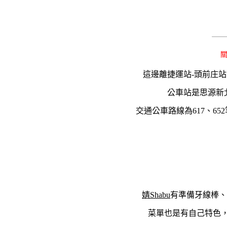
———
這邊離捷運站-頭前庄
公車站是思源新
交通公車路線為617、6
婧Shabu
有準備牙線棒
菜單也是有自己特色