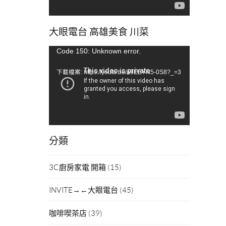
大眼電台 高雄美食 川菜
視
Code 150: Unknown error.
訊
下載檔案: https://youtu.be/a9EBYN5-0S8?_=3
播
放
器
分類
3C廚房家電 開箱
(15)
INVITE→←大眼電台
(45)
咖啡喫茶店
(39)