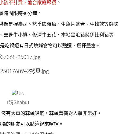
小孩不計費，適合家庭聚餐
。
餐時間限時90分鐘。
供像是握壽司、烤季節時魚、生魚片盛合、生蠔飲等鮮味
、去骨牛小排、修清牛五花、本地黑毛豬與伊比利豬等
只是吃鍋還有日式燒烤食物可以點選，選擇豐富。
婧Shabu
【
】
，沒有太重的蒜頭嗆氣，蒜頭營養對人體非常好，
雞湯的朋友可以點這鍋來嚐嚐。