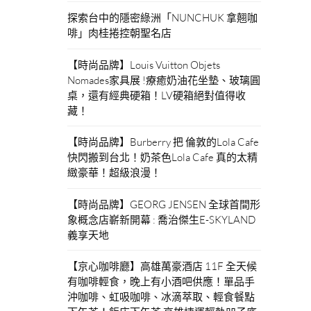
探索台中的隱密綠洲「NUNCHUK 拿翹咖
啡」肉桂捲控朝聖名店
【時尚品牌】Louis Vuitton Objets
Nomades家具展 !療癒奶油花坐墊、玻璃圓
桌，還有經典硬箱！LV硬箱絕對值得收
藏！
【時尚品牌】Burberry 把 倫敦的Lola Cafe
快閃搬到台北！奶茶色Lola Cafe 真的太精
緻豪華！超級浪漫！
【時尚品牌】GEORG JENSEN 全球首間形
象概念店嶄新開幕 : 喬治傑生E-SKYLAND
義享天地
【京心咖啡廳】高雄萬豪酒店 11F 全天候
有咖啡輕食，晚上有小酒吧供應！單品手
沖咖啡、虹吸咖啡、冰滴萃取、輕食餐點