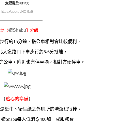
大眼電台
攝影撰文
https://goo.gl/HOI9aB
—————————————————
婧Shabu
關於【
】介紹
站步行約15分鐘，搭公車相對會比較便利，
北大道路口下車步行約5-6分抵達，
52等公車，附近也有停車場，相對方便停車。
【
貼心的準備
】
、濕紙巾、衛生紙之外廁所的清潔也很棒。
，
婧Shabu
每人低消＄400加一成服務費，