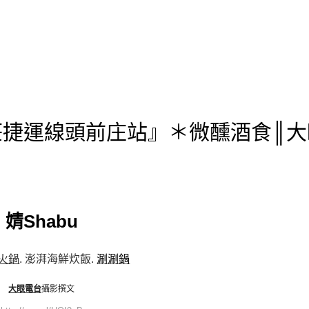
 新莊捷運線頭前庄站』＊微醺酒食║
婧Shabu
火鍋
. 澎湃海鮮炊飯.
涮涮鍋
大眼電台
攝影撰文