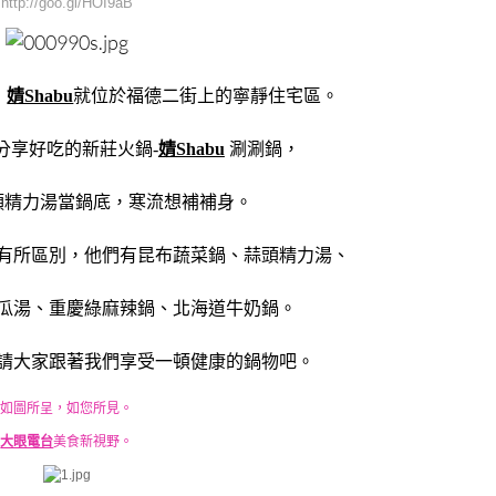
http://goo.gl/HOI9aB
，
婧Shabu
就位於福德二街上的寧靜住宅區。
分享好吃的新莊火鍋-
婧Shabu
涮涮鍋，
頭精力湯當鍋底，寒流想補補身。
有所區別，他們有昆布蔬菜鍋、蒜頭精力湯、
瓜湯、重慶綠麻辣鍋、北海道牛奶鍋。
請大家跟著我們享受一頓健康的鍋物吧。
如圖所呈，如您所見。
大眼電台
美食新視野。