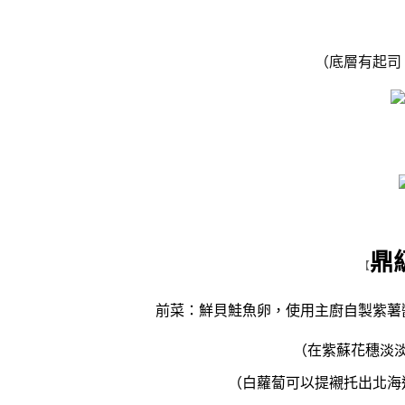
（底層有起司
鼎
【
前菜：鮮貝鮭魚卵，使用主廚自製
紫薯
（在紫蘇花穗淡
（白蘿蔔可以提襯托出北海