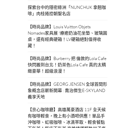
探索台中的隱密綠洲「NUNCHUK 拿翹咖
啡」肉桂捲控朝聖名店
【時尚品牌】Louis Vuitton Objets
Nomades家具展 !療癒奶油花坐墊、玻璃圓
桌，還有經典硬箱！LV硬箱絕對值得收
藏！
【時尚品牌】Burberry 把 倫敦的Lola Cafe
快閃搬到台北！奶茶色Lola Cafe 真的太精
緻豪華！超級浪漫！
【時尚品牌】GEORG JENSEN 全球首間形
象概念店嶄新開幕 : 喬治傑生E-SKYLAND
義享天地
【京心咖啡廳】高雄萬豪酒店 11F 全天候
有咖啡輕食，晚上有小酒吧供應！單品手
沖咖啡、虹吸咖啡、冰滴萃取、輕食餐點