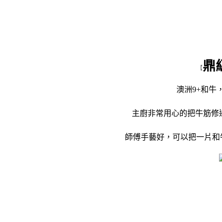
鼎
【
澳洲9+和牛
主廚非常用心的把牛筋修
師傅手藝好，可以把一片和