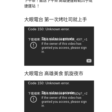
下午茶！飯店下午茶 高雄捷運輕軌凹子底
捷運站 ！
大眼電台 第一次烤吐司就上手
視
Code 150: Unknown error.
訊
下載檔案: https://youtu.be/tLWzRzx_40I?_=1
播
放
器
大眼電台 高雄美食 凱旋夜市
視
Code 150: Unknown error.
訊
下載檔案: https://youtu.be/b-XfFVK6jDg?_=2
播
放
器