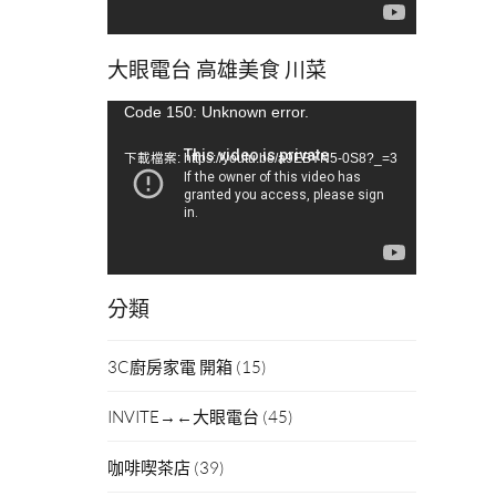
大眼電台 高雄美食 川菜
視
Code 150: Unknown error.
訊
下載檔案: https://youtu.be/a9EBYN5-0S8?_=3
播
放
器
分類
3C廚房家電 開箱
(15)
INVITE→←大眼電台
(45)
咖啡喫茶店
(39)