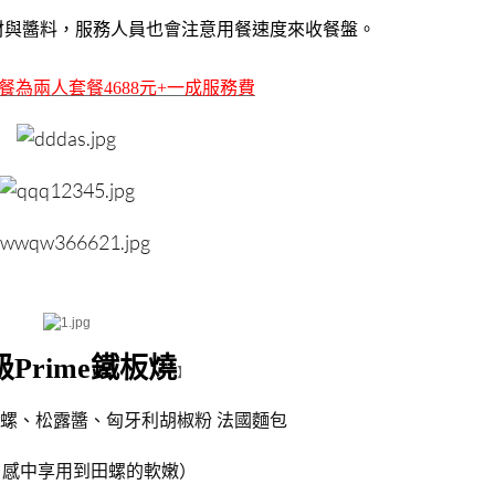
材與醬料，服務人員也會注意用餐速度來收餐盤。
餐為
兩人套餐4688元+一成服務費
級Prime鐵板燒
】
螺、松露醬、匈牙利胡椒粉 法國麵包
口感中享用到田螺的軟嫩）