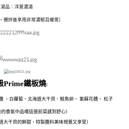
湯品：
洋蔥濃湯
，攪拌後享用非常濃郁且暖胃）
級Prime鐵板燒
】
醬 、白蘿蔔、北海道大干貝、鮭魚卵、 紫蘇花穗、 松子
淡的香氣中品嚐這道前菜感到舒心）
道大干貝的鮮甜，特製醬料美味視覺又享受）