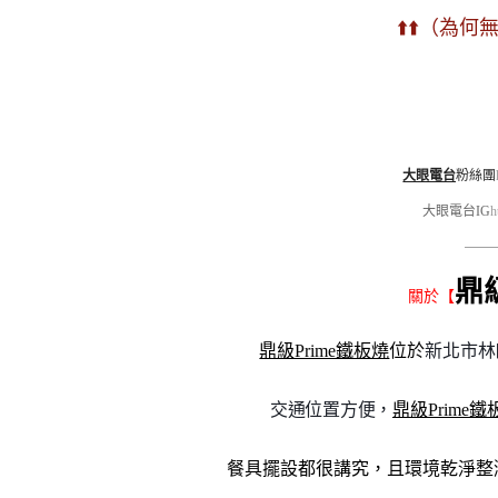
⬆️⬆️（為何
大眼電台
粉絲團
大眼電台IG
h
———
鼎
關於【
鼎級Prime鐵板燒
位於
新北市林
交通位置方便，
鼎級Prime鐵
餐具擺設都很講究，且環境乾淨整