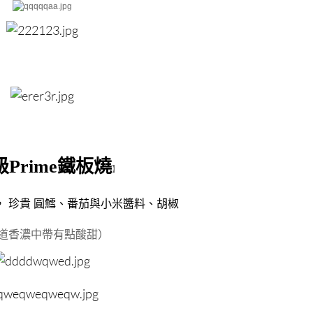
級Prime鐵板燒
】
， 珍貴 圓鱈、番茄與小米醬料、胡椒
味道香濃中帶有點酸甜）