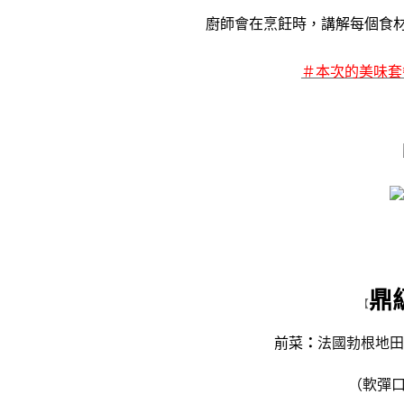
廚師會在烹飪時，講解每個食
＃本次的美味套
鼎
【
前菜
：
法國勃根地田
（軟彈