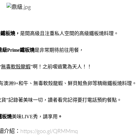
me鐵板燒，
是間高級且注重私人空間的高級鐵板燒料理。
鼎級Prime鐵板燒
是非常期待前往用餐，
“
無毒軟殼龍蝦
”啊！之前嚐過驚為天人！！
面有澳洲9+和牛、無毒軟殼龍蝦、鮮貝鮭魚卵等精緻鐵板燒料理。
吃貨”記錄著美味一切，讀者看完記得要打電話預約餐點。
e鐵板燒
美味LIVE秀，請享用
。
細介紹：
https://goo.gl/QRMMmq