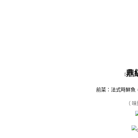
鼎
【
前菜：法式時鮮魚
（ 