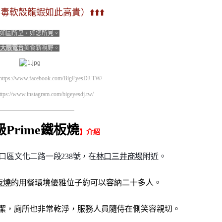
無毒軟殼龍蝦如此高貴）⬆️⬆️⬆️
如圖所呈，如您所見。
大眼電台
美食新視野。
https://www.facebook.com/BigEyesDJ.TW/
ttps://www.instagram.com/bigeyesdj.tw/
—————————————————
級Prime鐵板燒
】介紹
口區文化二路一段238號，在
林口三井商場
附近。
板燒
的用餐環境優雅位子約可以容納二十多人。
潔，廁所也非常乾淨，服務人員隨侍在側笑容親切。