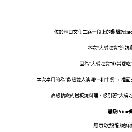
位於林口
文化二路一段上的
鼎級Pri
本次“大編吃貨”造訪
因為“大編吃貨”非常愛吃
本次享用的為“鼎級雙人澳洲9+和牛餐”，裡
高級精緻的鐵板燒料理，吸引著“大編
鼎級Prim
無毒軟殼龍蝦詳