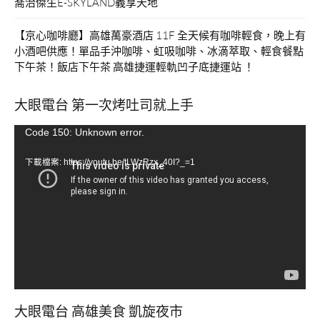
喬治傑生E-SKYLAND義享天地
【京心咖啡廳】高雄萬豪酒店 11F 全天候有咖啡輕食，晚上有
小酒吧供應！單品手沖咖啡、虹吸咖啡、冰滴萃取、輕食餐點
下午茶！飯店下午茶 高雄捷運輕軌凹子底捷運站 ！
大眼電台 第一次烤吐司就上手
視
Code 150: Unknown error.
訊
下載檔案: https://youtu.be/tLWzRzx_40I?_=1
播
放
器
大眼電台 高雄美食 凱旋夜市