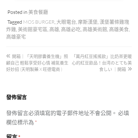
Posted in
美食餐廳
Tagged
MOS BURGER
,
大眼電台
,
摩斯漢堡
,
漢堡薯條雞塊
炸雞
,
美術館豪宅區
,
高雄
,
高雄必吃
,
高雄美術館
,
高雄美食
,
高雄豪宅
文
開箱｜「天明膠囊養生機」照
「萬丹紅豆搖搖飲」比奶茶更暖
章
顧自己 輕鬆享受好心情 補氣養生
心的紅豆飲品！台湾のとても美
導
好妙招 (天明製藥 X 旺德電商 )
食しい ｜開箱
覽
發佈留言
發佈留言必須填寫的電子郵件地址不會公開。
必填
欄位標示為
*
留言
*