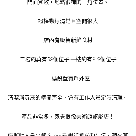
門面寬敞，地點很棒的三角位置。
櫃檯動線清楚且空間很大
店內有販售新鮮食材
二樓約莫有58個位子 一樓約有8-9個位子
二樓設置有戶外區
清潔消毒液的準備齊全，會有工作人員定時清理。
產品非常多，感覺很像美術館旗艦店！
摩斯雙人分享餐 ＄368元 樂活番茄和牛堡、藜麥薑