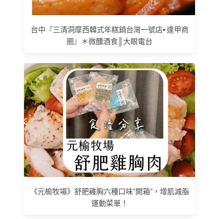
台中『三清洞摩西韓式年糕鍋台灣一號店▪ 逢甲商
圈』＊微醺酒食║大眼電台
《元榆牧場》舒肥雞胸六種口味“開箱”，增肌減脂
運動菜單！