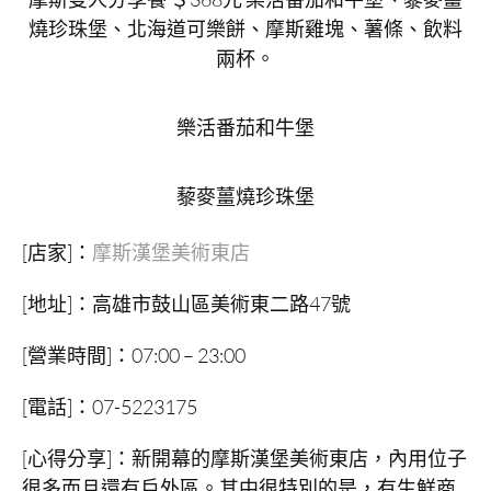
燒珍珠堡、北海道可樂餅、摩斯雞塊、薯條、飲料
兩杯。
樂活番茄和牛堡
藜麥薑燒珍珠堡
[店家]：
摩斯漢堡美術東店
[地址]：高雄市鼓山區美術東二路47號
[營業時間]：07:00 – 23:00
[電話]：07-5223175
[心得分享]：新開幕的摩斯漢堡美術東店，內用位子
很多而且還有戶外區。其中很特別的是，有生鮮商