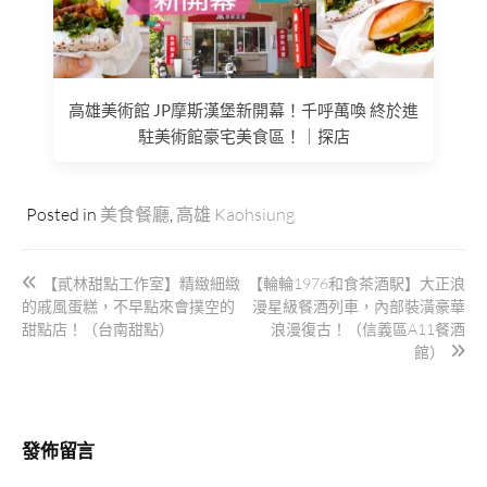
高雄美術館 JP摩斯漢堡新開幕！千呼萬喚 終於進
駐美術館豪宅美食區！｜探店
Posted in
美食餐廳
,
高雄 Kaohsiung
文
【貳林甜點工作室】精緻細緻
【輪輪1976和食茶酒駅】大正浪
章
的戚風蛋糕，不早點來會撲空的
漫星級餐酒列車，內部裝潢豪華
導
甜點店！（台南甜點）
浪漫復古！（信義區A11餐酒
館）
覽
發佈留言