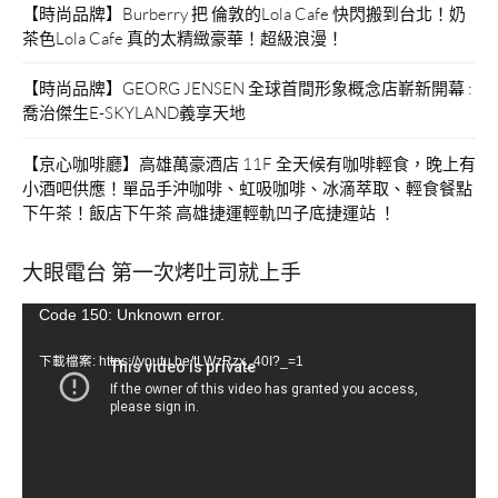
【時尚品牌】Burberry 把 倫敦的Lola Cafe 快閃搬到台北！奶
茶色Lola Cafe 真的太精緻豪華！超級浪漫！
【時尚品牌】GEORG JENSEN 全球首間形象概念店嶄新開幕 :
喬治傑生E-SKYLAND義享天地
【京心咖啡廳】高雄萬豪酒店 11F 全天候有咖啡輕食，晚上有
小酒吧供應！單品手沖咖啡、虹吸咖啡、冰滴萃取、輕食餐點
下午茶！飯店下午茶 高雄捷運輕軌凹子底捷運站 ！
大眼電台 第一次烤吐司就上手
視
Code 150: Unknown error.
訊
下載檔案: https://youtu.be/tLWzRzx_40I?_=1
播
放
器