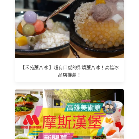
【禾苑蔗片冰 】超有口感的柴燒蔗片冰！高雄冰
品店推薦！