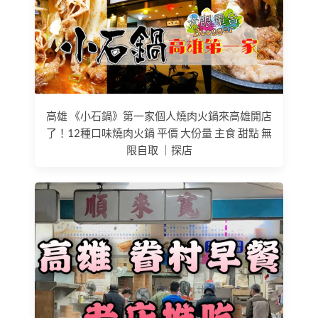
高雄 《小石鍋》第一家個人燒肉火鍋來高雄開店
了！12種口味燒肉火鍋 平價 大份量 主食 甜點 無
限自取 ｜探店