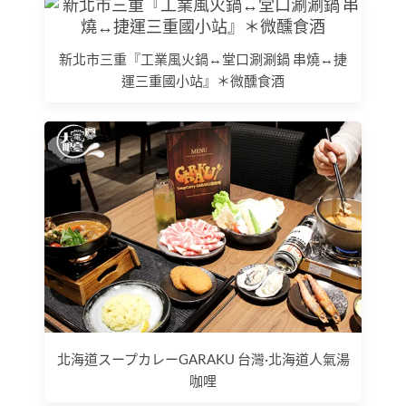
新北市三重『工業風火鍋↔堂口涮涮鍋 串燒↔捷
運三重國小站』＊微醺食酒
北海道スープカレーGARAKU 台灣·北海道人氣湯
咖哩