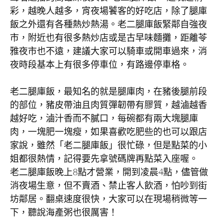
彩，越晚人越多，宵夜場饕客的好吃店，除了腿庫
飯之外還有各種熱炒熱湯。老二腿庫飯緊鄰自強夜
市，附近也有很多熱炒店或是古早味麵攤，距離苓
雅夜市也不遠，建議大家可以騎車或開車過來，消
夜時段基本上有很多停車位，有路邊停車格。
老二腿庫飯，最知名的就是腿庫肉，在豬後腿前段
的部位，豬皮帶油且肉質彈韌帶有膠質，越滷越香
越好吃，滷汁香而不膩口，每碗都有兩大塊腿庫
肉，一塊肥一塊瘦，如果喜歡吃肥些的也可以跟店
家說，雖然「老二腿庫飯」很忙碌，但是點菜的小
姐都很熱情，記得要先拿號碼牌再點菜入座喔。
老二腿庫飯晚上8點才營業，開到凌晨4點，儘管做
消夜場生意，但不賣酒、禁止客人飲酒，怕吵到街
坊鄰居。翻桌速度很快，大家可以在現場稍微等一
下，聽說海產粥也很厲害！