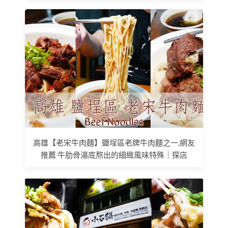
高雄【老宋牛肉麵】鹽埕區老牌牛肉麵之一,網友
推薦 牛肋骨湯底熬出的細緻風味特殊｜探店