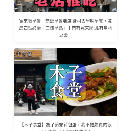
寬來順早餐｜高雄早餐老店 眷村古早味早餐，凌
晨四點必衝「三樣早點」！南有寬來順;北有阜杭
豆漿！
【木子食堂】為了這顆荷包蛋，我不推薦真的很