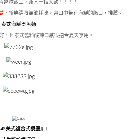
青醬燉飯上，讓人十指大動！！！！
做
，新鮮清將無油耗味，爽口中帶有海鮮的脆口，推薦。
泰式海鮮墨魚麵
好，且泰式醬料酸辣口感很適合夏天享用。
345美式複合式餐廳』
】