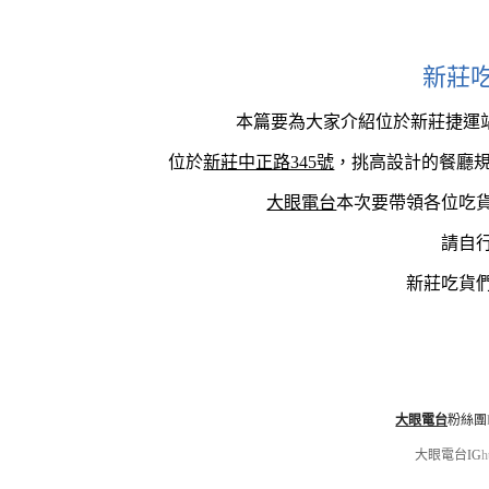
新莊
本篇要為大家介紹位於新莊捷運
位於
新莊中正路345號
，挑高設計的餐廳
大眼電台
本次要帶領各位吃
請自
新莊吃貨
大眼電台
粉絲團
大眼電台IG
h