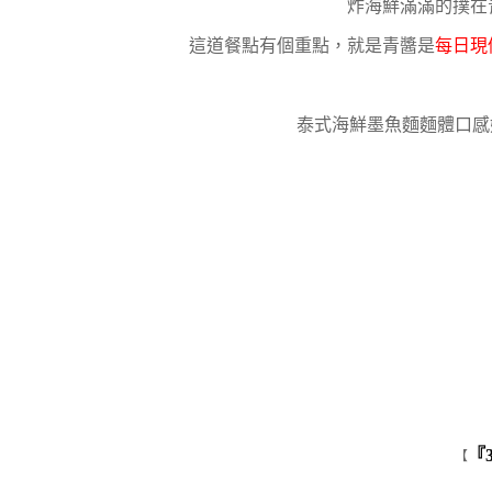
炸海鮮滿滿的撲在
這道餐點有個重點，就是青醬是
每日現
泰式海鮮墨魚麵麵體口感
『
【