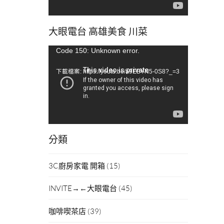
大眼電台 高雄美食 川菜
視
Code 150: Unknown error.
訊
下載檔案: https://youtu.be/a9EBYN5-0S8?_=3
播
放
器
分類
3C廚房家電 開箱
(15)
INVITE→←大眼電台
(45)
咖啡喫茶店
(39)