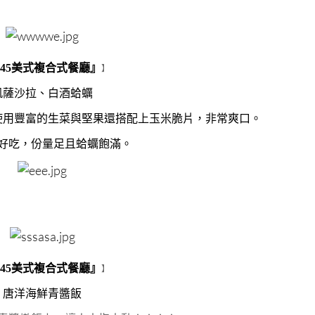
345美式複合式餐廳』
】
凱薩沙拉、白酒蛤蠣
使用豐富的生菜與堅果還搭配上玉米脆片，非常爽口。
好吃，份量足且蛤蠣飽滿。
345美式複合式餐廳』
】
唐洋海鮮青醬飯