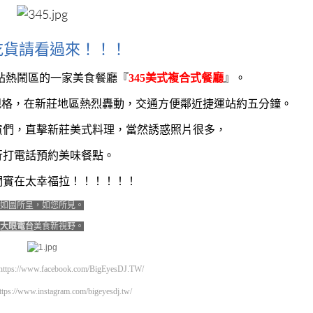
吃貨請看過來！！！
站熱鬧區的一家美食餐廳『
345美式複合式餐廳
』。
規格，在新莊地區熱烈轟動，交通方便鄰近捷運站約五分鐘。
貨們，直擊新莊美式料理，當然誘惑照片很多，
行打電話預約美味餐點。
們實在太幸福拉！！！！！！
如圖所呈，如您所見。
大眼電台
美食新視野。
https://www.facebook.com/BigEyesDJ.TW/
ttps://www.instagram.com/bigeyesdj.tw/