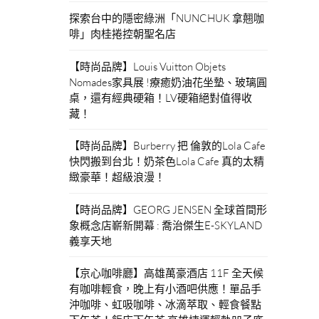
探索台中的隱密綠洲「NUNCHUK 拿翹咖
啡」肉桂捲控朝聖名店
【時尚品牌】Louis Vuitton Objets
Nomades家具展 !療癒奶油花坐墊、玻璃圓
桌，還有經典硬箱！LV硬箱絕對值得收
藏！
【時尚品牌】Burberry 把 倫敦的Lola Cafe
快閃搬到台北！奶茶色Lola Cafe 真的太精
緻豪華！超級浪漫！
【時尚品牌】GEORG JENSEN 全球首間形
象概念店嶄新開幕 : 喬治傑生E-SKYLAND
義享天地
【京心咖啡廳】高雄萬豪酒店 11F 全天候
有咖啡輕食，晚上有小酒吧供應！單品手
沖咖啡、虹吸咖啡、冰滴萃取、輕食餐點