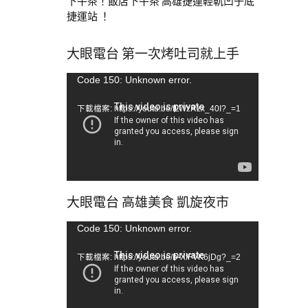
下午茶！飯店下午茶 高雄捷運輕軌凹子底
捷運站 ！
大眼電台 第一次烤吐司就上手
視
Code 150: Unknown error.
訊
下載檔案: https://youtu.be/tLWzRzx_40I?_=1
播
放
器
大眼電台 高雄美食 凱旋夜市
視
Code 150: Unknown error.
訊
下載檔案: https://youtu.be/b-XfFVK6jDg?_=2
播
放
器