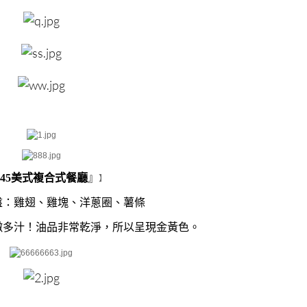
345美式複合式餐廳
』
】
盤：雞翅、雞塊、洋蔥圈、薯條
嫩多汁！油品非常乾淨，所以呈現金黃色。