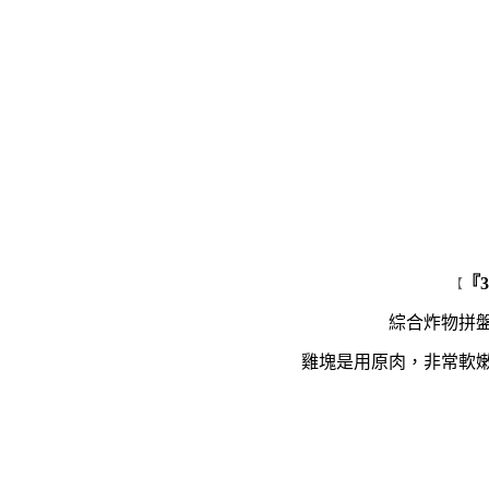
『
【
綜合炸物拼
雞塊是用原肉，非常軟