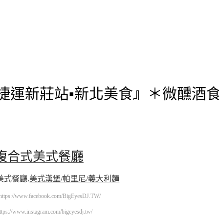
▪ 捷運新莊站▪新北美食』＊微醺酒食
5複合式美式餐廳
美式餐廳
.
美式漢堡/帕里尼/義大利麵
https://www.facebook.com/BigEyesDJ.TW/
ttps://www.instagram.com/bigeyesdj.tw/