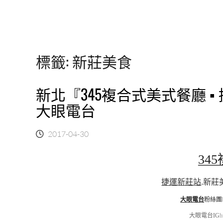
標籤:
新莊美食
新北『345複合式美式餐廳 
大眼電台
2017-04-30
34
捷運新莊站
.
新莊
大眼電台
粉絲團
大眼電台IG
h