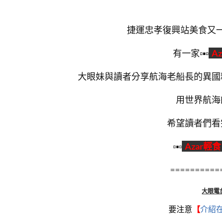
捷運忠孝復興站美食又
有一家▫▪▫
A
大眼妹與讀者分享航海老船長的異國
用世界航海
希望讀者們看
▫▪▫
Azar輕
==========
大眼電
要注意
【
介紹