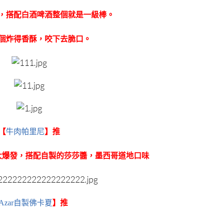
，搭配白酒啤酒整個就是一級棒。
個炸得香酥，咬下去脆口。
【
牛肉帕里尼
】推
大爆發，搭配自製的莎莎醬，墨西哥道地口味
Azar自製佛卡夏
】
推