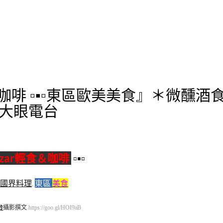
＆咖啡 ▫▪▫東區歐美美食』＊微醺酒食
 ª大眼電台
zar輕食＆咖啡
▫▪▫
國界料理
.
東區
美食
台
攝影撰文
https://goo.gl/HOI9aB