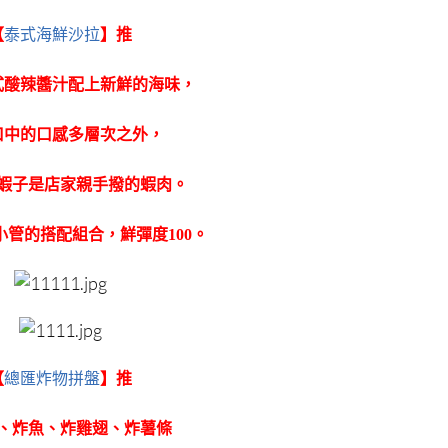
【
泰式海鮮沙拉
】推
式酸辣醬汁配上新鮮的海味，
口中的口感多層次之外，
蝦子是店家親手撥的蝦肉。
小管的搭配組合，鮮彈度100。
【
總匯炸物拼盤
】推
、炸魚、炸雞翅、炸薯條