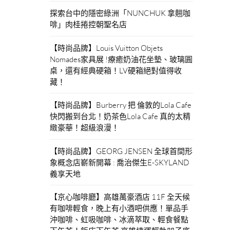
探索台中的隱密綠洲「NUNCHUK 拿翹咖
啡」肉桂捲控朝聖名店
【時尚品牌】Louis Vuitton Objets
Nomades家具展 !療癒奶油花坐墊、玻璃圓
桌，還有經典硬箱！LV硬箱絕對值得收
藏！
【時尚品牌】Burberry 把 倫敦的Lola Cafe
快閃搬到台北！奶茶色Lola Cafe 真的太精
緻豪華！超級浪漫！
【時尚品牌】GEORG JENSEN 全球首間形
象概念店嶄新開幕 : 喬治傑生E-SKYLAND
義享天地
【京心咖啡廳】高雄萬豪酒店 11F 全天候
有咖啡輕食，晚上有小酒吧供應！單品手
沖咖啡、虹吸咖啡、冰滴萃取、輕食餐點