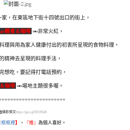
一家，在東區地下街十四號出口的街上，
zar輕食＆咖啡
▫▪▫非常火紅，
料理與用為家人健康付出的初衷所呈現的食物料理，
的精神去呈現的料理手法，
完想吃，要記得打電話預約，
食＆咖啡
▫▪▫場地主題很多喔。
=======================
台
攝影撰文
https://goo.gl/HOI9aB
在框框裡
】
，
『
推』
為個人喜好。