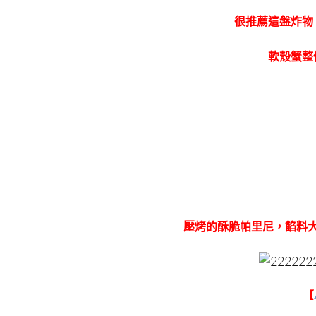
很推薦這盤炸物
軟殼蟹整
壓烤的酥脆帕里尼，餡料
【