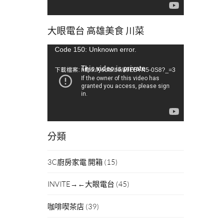
大眼電台 高雄美食 川菜
視
Code 150: Unknown error.
訊
下載檔案: https://youtu.be/a9EBYN5-0S8?_=3
播
放
器
分類
3C廚房家電 開箱
(15)
INVITE→←大眼電台
(45)
咖啡喫茶店
(39)