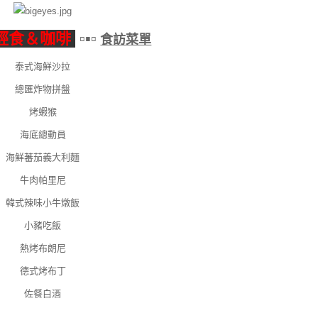
r輕食＆咖啡
▫▪▫
食訪菜單
泰式海鮮沙拉
總匯炸物拼盤
烤蝦猴
海底總動員
海鮮蕃茄義大利麵
牛肉帕里尼
韓式辣味小牛燉飯
小豬吃飯
熱烤布朗尼
德式烤布丁
佐餐白酒