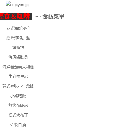
r輕食＆咖啡
▫▪▫
食訪菜單
泰式海鮮沙拉
總匯炸物拼盤
烤蝦猴
海底總動員
海鮮蕃茄義大利麵
牛肉帕里尼
韓式辣味小牛燉飯
小豬吃飯
熱烤布朗尼
德式烤布丁
佐餐白酒