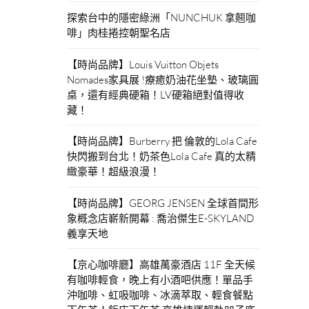
探索台中的隱密綠洲「NUNCHUK 拿翹咖
啡」肉桂捲控朝聖名店
【時尚品牌】Louis Vuitton Objets
Nomades家具展 !療癒奶油花坐墊、玻璃圓
桌，還有經典硬箱！LV硬箱絕對值得收
藏！
【時尚品牌】Burberry 把 倫敦的Lola Cafe
快閃搬到台北！奶茶色Lola Cafe 真的太精
緻豪華！超級浪漫！
【時尚品牌】GEORG JENSEN 全球首間形
象概念店嶄新開幕 : 喬治傑生E-SKYLAND
義享天地
【京心咖啡廳】高雄萬豪酒店 11F 全天候
有咖啡輕食，晚上有小酒吧供應！單品手
沖咖啡、虹吸咖啡、冰滴萃取、輕食餐點