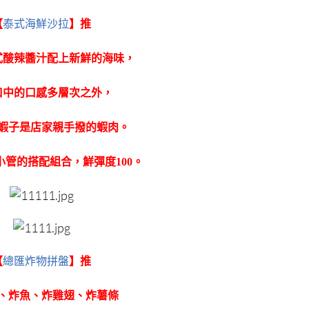
【
泰式海鮮沙拉
】推
式酸辣醬汁配上新鮮的海味，
口中的口感多層次之外，
蝦子是店家親手撥的蝦肉。
小管的搭配組合，鮮彈度100。
【
總匯炸物拼盤
】推
、炸魚、炸雞翅、炸薯條