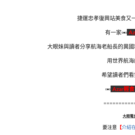
捷運忠孝復興站美食又
有一家▫▪▫
A
大眼妹與讀者分享航海老船長的異國
用世界航海
希望讀者們看
▫▪▫
Azar輕
==========
大眼電
要注意
【
介紹