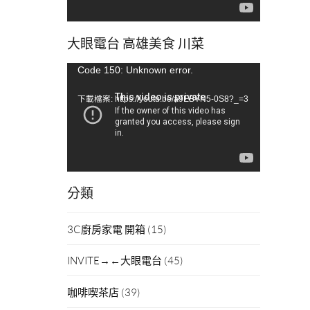
大眼電台 高雄美食 川菜
視
Code 150: Unknown error.
訊
下載檔案: https://youtu.be/a9EBYN5-0S8?_=3
播
放
器
分類
3C廚房家電 開箱
(15)
INVITE→←大眼電台
(45)
咖啡喫茶店
(39)