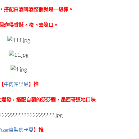
，搭配白酒啤酒整個就是一級棒。
個炸得香酥，咬下去脆口。
【
牛肉帕里尼
】推
大爆發，搭配自製的莎莎醬，墨西哥道地口味
Azar自製佛卡夏
】
推