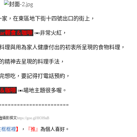
一家，在東區地下街十四號出口的街上，
zar輕食＆咖啡
▫▪▫非常火紅，
料理與用為家人健康付出的初衷所呈現的食物料理，
的精神去呈現的料理手法，
完想吃，要記得打電話預約，
食＆咖啡
▫▪▫場地主題很多喔。
=======================
台
攝影撰文
https://goo.gl/HOI9aB
在框框裡
】
，
『
推』
為個人喜好。