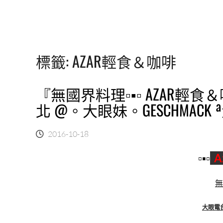
標籤:
AZAR輕食＆咖啡
『無國界料理▫▪▫ AZAR輕食
北 @。大眼妹。GESCHMACK
2016-10-18
▫▪▫
A
無
大眼電