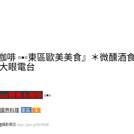
＆咖啡 ▫▪▫東區歐美美食』＊微醺酒食
 ª大眼電台
zar輕食＆咖啡
▫▪▫
國界料理
.
東區
美食
台
攝影撰文
https://goo.gl/HOI9aB